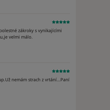
bolestné zákroky s vynikajícími
u,je velmi málo.
straněn
up.Už nemám strach z vrtání...Paní