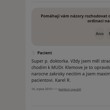
Pomáhají vám názory rozhodovat o 
ordinaci na
Ano
Pacient
Super p. doktorka. Vždy jsem měl strach
chodim k MUDr. Klemove je to opravdu
narocne zakroky necitim a jsem maxim
pacientovi. Karel R.
podle názoru uživatele Pacient
16. srpna 2010
•
•
•
Nahlásit zneužití