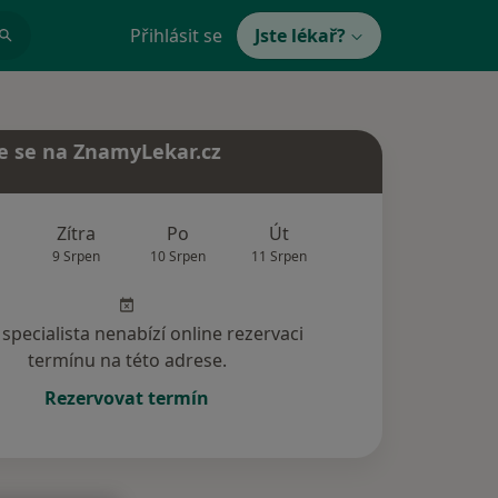
Přihlásit se
Jste lékař?
e se na ZnamyLekar.cz
Zítra
Po
Út
St
Čt
9 Srpen
10 Srpen
11 Srpen
12 Srpen
13 Srp
specialista nenabízí online rezervaci
termínu na této adrese.
Rezervovat termín