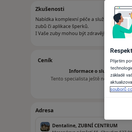
Zkušenosti
Nabídka komplexní péče a služeb v oboru st
zubů či aplikace šperků.
I Vaše zuby mohou být zdravější a krásnější
Respekt
Ceník
Přijetím p
technologi
Informace o službách a cen
základě vaš
Tento specialista ještě nepřidával ž
aktualizova
souborů co
Adresa
Dentaline, ZUBNÍ CENTRUM