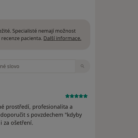
žité. Specialisté nemají možnost
Další informace o názor
 recenze pacienta.
Další informace.
zorech
é prostředí, profesionalita a
n doporučit s povzdechem "kdyby
i za ošetření.
straněn