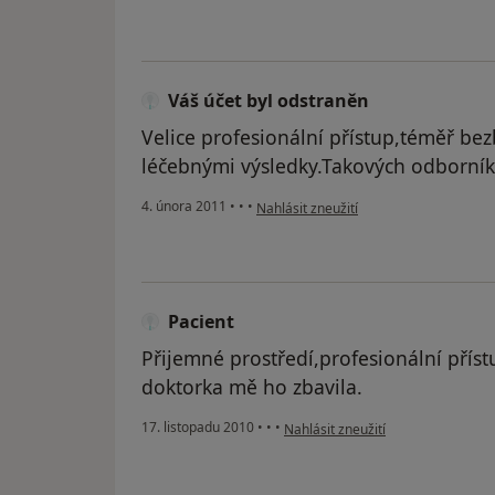
Váš účet byl odstraněn
Velice profesionální přístup,téměř bez
léčebnými výsledky.Takových odborník
podle názoru uživatele Váš účet byl od
4. února 2011
•
•
•
Nahlásit zneužití
Pacient
Přijemné prostředí,profesionální příst
doktorka mě ho zbavila.
podle názoru uživatele Pacient
17. listopadu 2010
•
•
•
Nahlásit zneužití