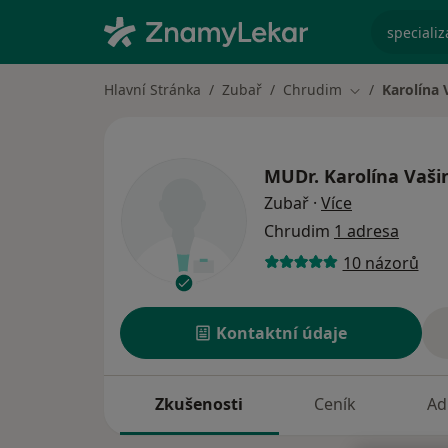
specializ
Hlavní Stránka
Zubař
Chrudim
Karolína 
Změna města
MUDr.
Karolína Vaši
o specializac
Zubař
·
Více
Chrudim
1 adresa
10 názorů
Kontaktní údaje
Zkušenosti
Ceník
Ad