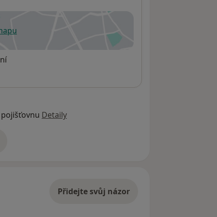
1
 mapu
 otevře v nové záložce
ní
 pojišťovnu
Detaily
adrese
Přidejte svůj názor