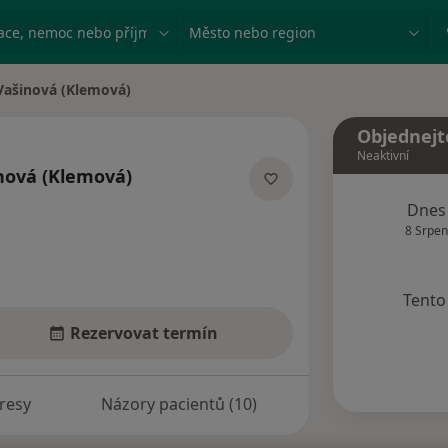
ace, nemoc nebo příjmení
Město nebo region
Vašinová (Klemová)
Objednejt
Neaktivní
nová (Klemová)
ích
Dnes
8 Srpen
Tento 
Rezervovat termín
resy
Názory pacientů (10)