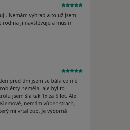
uji. Nemám výhrad a to už jsem
 rodina ji navštěvuje a musím
týden před tím jsem se bála co mě
roblémy neměla, ale byl to
olu jsem šla tak 1x za 5 let. Ale
e Klemové, nemám vůbec strach,
terý mi vrtal zub. Je výborná