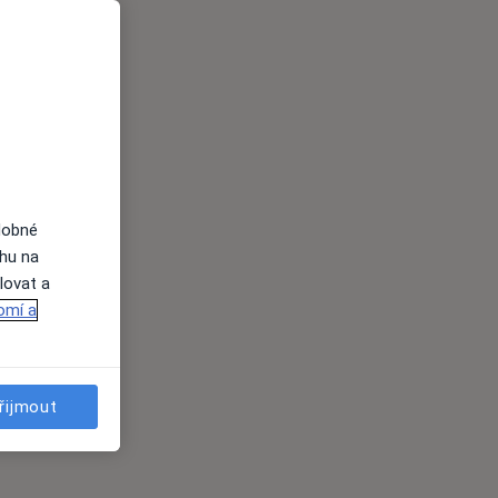
dobné
ahu na
lovat a
omí a
řijmout