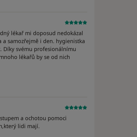
žádný lékař mi doposud nedokázal
a a samozřejmě i den. hygienistka
t. Díky svému profesionálnímu
a mnoho lékařů by se od nich
vancová
řístupem a ochotou pomoci
,který lidi mají.