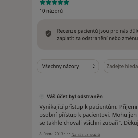
10 názorů
Recenze pacientů jsou pro nás důle
zaplatit za odstranění nebo změnu
Hledejte v ná
Váš účet byl odstraněn
Vynikající přístup k pacientům. Příjemn
osobní přístup k pacientovi. Mohu je
se takhle chovali všichni zubaři". Děkuj
podle názoru uživatele Váš účet byl od
8. února 2013
•
•
•
Nahlásit zneužití