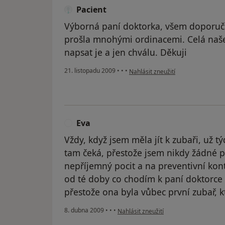
Pacient
Výborná paní doktorka, všem doporuč
prošla mnohými ordinacemi. Celá naše
napsat je a jen chválu. Děkuji
podle názoru uživatele Pacient
21. listopadu 2009
•
•
•
Nahlásit zneužití
Eva
E
Vždy, když jsem měla jít k zubaři, už 
tam čeká, přestože jsem nikdy žádné p
nepříjemný pocit a na preventivní kontr
od té doby co chodím k paní doktorc
přestože ona byla vůbec první zubař, k
podle názoru uživatele Eva
8. dubna 2009
•
•
•
Nahlásit zneužití