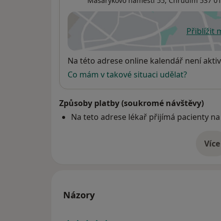
Masarykovo náměstí 55,
Chrudim
537 0
Přiblížit
se
Dostupnost
Na této adrese online kalendář není aktiv
Co mám v takové situaci udělat?
Způsoby platby (soukromé návštěvy)
Na teto adrese lékař přijímá pacienty na
Více
o 
Názory