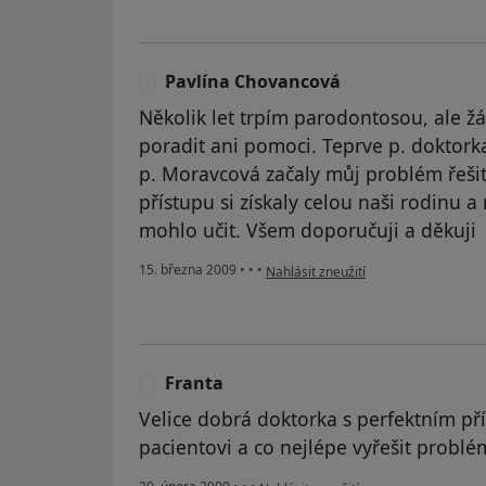
Pavlína Chovancová
P
Několik let trpím parodontosou, ale 
poradit ani pomoci. Teprve p. doktork
p. Moravcová začaly můj problém řeši
přístupu si získaly celou naši rodinu 
mohlo učit. Všem doporučuji a děkuji
podle názoru uživatele Pavlína Cho
15. března 2009
•
•
•
Nahlásit zneužití
Franta
F
Velice dobrá doktorka s perfektním p
pacientovi a co nejlépe vyřešit problém
podle názoru uživatele Franta