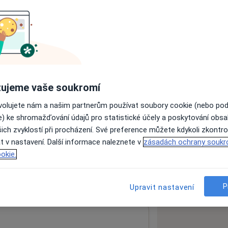
omatologie a dentální hygieny, bělení
!
ujeme vaše soukromí
ovolujete nám a našim partnerům používat soubory cookie (nebo po
e) ke shromažďování údajů pro statistické účely a poskytování obs
ách nejsou k dispozici
ich zvyklostí při procházení. Své preference můžete kdykoli zkontro
ádné informace o svých službách.
t v nastavení. Další informace naleznete v
zásadách ochrany soukr
okie.
P
Upravit nastavení