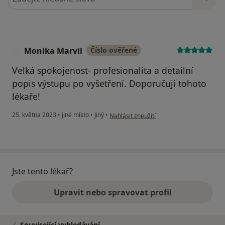
Monika Marvil
Číslo ověřené
M
Velká spokojenost- profesionalita a detailní
popis výstupu po vyšetření. Doporučuji tohoto
lékaře!
podle názoru uživatele Monika Marvil
25. května 2023
•
jiné místo
•
Jiný
•
Nahlásit zneužití
Jste tento lékař?
Upravit nebo spravovat profil
Související vyhledávání