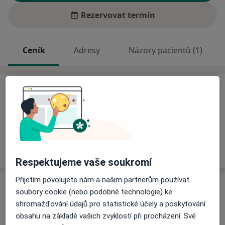
Rezervovat termín
Ceník
Adresy
Názory pacientů (1)
Ceník
Informace o službách a cenách nejsou k dispozici
Tento specialista ještě nepřidával žádné informace o
svých službách.
Respektujeme vaše soukromí
Přijetím povolujete nám a našim partnerům používat
Adresy (2)
soubory cookie (nebo podobné technologie) ke
shromažďování údajů pro statistické účely a poskytování
Adresa 1
Adresa 2
obsahu na základě vašich zvyklostí při procházení. Své