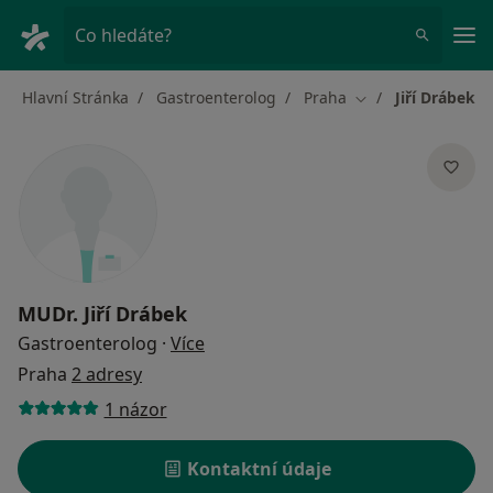
Hla
Co hledáte?
Hlavní Stránka
Gastroenterolog
Praha
Jiří Drábek
Změna města
MUDr.
Jiří Drábek
o specializacích
Gastroenterolog
·
Více
Praha
2 adresy
1 názor
Kontaktní údaje