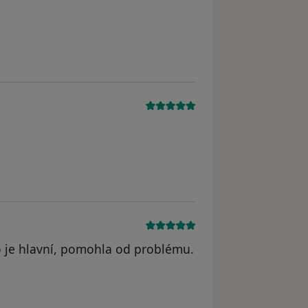
o je hlavní, pomohla od problému.
straněn