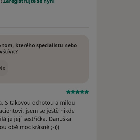
í!
Zaregistrujte se nyní
tom, kterého specialistu nebo
vštívit?
Ne
a. S takovou ochotou a milou
cientovi, jsem se ještě nikde
á je její sestřička, Danuška
sou obě moc krásné ;-)))
dstraněn