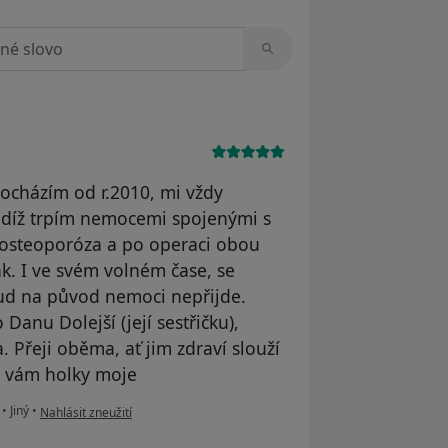
zorech
docházím od r.2010, mi vždy
tudíž trpím nemocemi spojenými s
, osteoporóza a po operaci obou
k. I ve svém volném čase, se
ud na původ nemoci nepřijde.
 Danu Dolejší (její sestřičku),
. Přeji oběma, ať jim zdraví slouží
 vám holky moje ‍‍
podle názoru uživatele Marie Volfová 68let
é
•
Jiný
•
Nahlásit zneužití