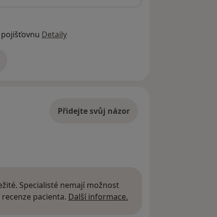
 pojišťovnu
Detaily
adrese
Přidejte svůj názor
žité. Specialisté nemají možnost
Další informace o názor
 recenze pacienta.
Další informace.