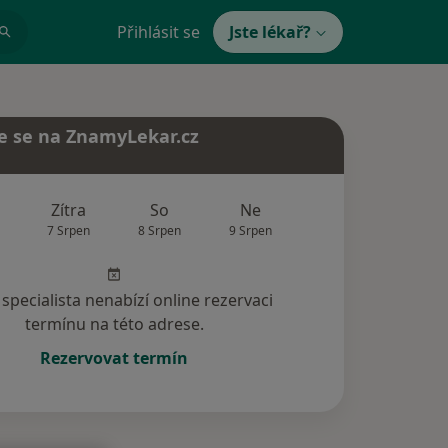
Přihlásit se
Jste lékař?
e se na ZnamyLekar.cz
Zítra
So
Ne
Po
Út
7 Srpen
8 Srpen
9 Srpen
10 Srpen
11 Srp
specialista nenabízí online rezervaci
termínu na této adrese.
Rezervovat termín