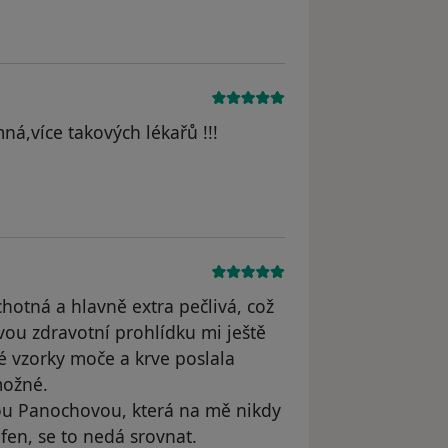
mná,více takových lékařů !!!
l odstraněn
chotná a hlavně extra pečlivá, což
vou zdravotní prohlídku mi ještě
é vzorky moče a krve poslala
možné.
ou Panochovou, která na mě nikdy
fen, se to nedá srovnat.