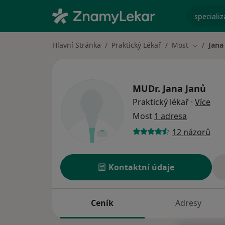
specializ
Hlavní Stránka
Praktický Lékař
Most
Jana
Změna mě
MUDr.
Jana Janů
o sp
Praktický lékař
·
Více
Most
1 adresa
12 názorů
Kontaktní údaje
Ceník
Adresy