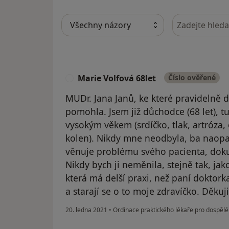
Hledejte v ná
Marie Volfová 68let
Číslo ověřené
M
MUDr. Jana Janů, ke které pravidelně 
pomohla. Jsem již důchodce (68 let), 
vysokým věkem (srdíčko, tlak, artróza
kolen). Nikdy mne neodbyla, ba naopa
věnuje problému svého pacienta, dok
Nikdy bych ji neměnila, stejně tak, jako
která má delší praxi, než paní doktorka
a starají se o to moje zdravíčko. Děkuji
20. ledna 2021
•
Ordinace praktického lékaře pro dospěl