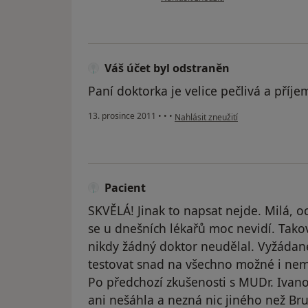
Váš účet byl odstraněn
Paní doktorka je velice pečlivá a příje
podle názoru uživatele Váš účet by
13. prosince 2011
•
•
•
Nahlásit zneužití
Pacient
SKVĚLÁ! Jinak to napsat nejde. Milá, o
se u dnešních lékařů moc nevidí. Tako
nikdy žádný doktor neudělal. Vyžádan
testovat snad na všechno možné i ne
Po předchozí zkušenosti s MUDr. Ivan
ani nešáhla a nezná nic jiného než Bru