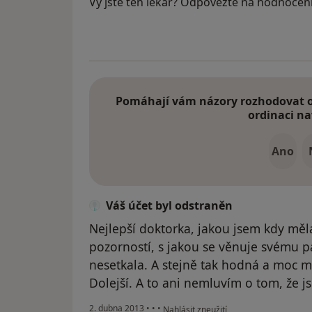
Vy jste ten lékař? Odpovězte na hodnocen
Pomáhají vám názory rozhodovat o 
ordinaci na
Ano
Váš účet byl odstraněn
Nejlepší doktorka, jakou jsem kdy měl
pozorností, s jakou se věnuje svému pa
nesetkala. A stejně tak hodná a moc mil
Dolejší. A to ani nemluvím o tom, že j
podle názoru uživatele Váš účet byl o
2. dubna 2013
•
•
•
Nahlásit zneužití