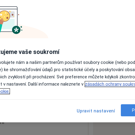
ách nejsou k dispozici
ádné informace o svých službách.
ujeme vaše soukromí
ovolujete nám a našim partnerům používat soubory cookie (nebo po
e) ke shromažďování údajů pro statistické účely a poskytování obs
ich zvyklostí při procházení. Své preference můžete kdykoli zkontro
dospělé
t v nastavení. Další informace naleznete v
zásadách ochrany soukr
okie.
 mapu
 otevře v nové záložce
P
Upravit nastavení
ní