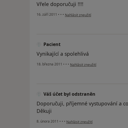
Vřele doporučuji !!!!
podle názoru uživatele Pacient
16. září 2011
•
•
•
Nahlásit zneužití
Pacient
Vynikající a spolehlivá
podle názoru uživatele Pacient
18. března 2011
•
•
•
Nahlásit zneužití
Váš účet byl odstraněn
Doporučuji, příjemné vystupování a c
Děkuji
podle názoru uživatele Váš účet byl od
8. února 2011
•
•
•
Nahlásit zneužití