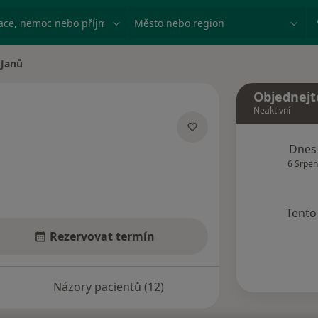
ace, nemoc nebo příjmení
Město nebo region
 Janů
sta
Objednejt
Neaktivní
ecializacích
Dnes
6 Srpen
Tento 
Rezervovat termín
Názory pacientů (12)