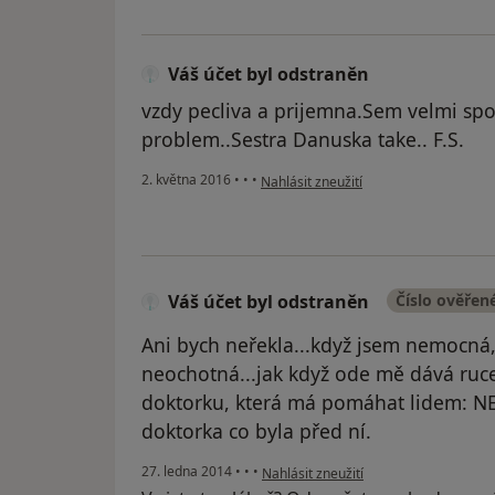
Váš účet byl odstraněn
vzdy pecliva a prijemna.Sem velmi spok
problem..Sestra Danuska take.. F.S.
podle názoru uživatele Váš účet byl o
2. května 2016
•
•
•
Nahlásit zneužití
Váš účet byl odstraněn
Číslo ověřen
Ani bych neřekla...když jsem nemocná,
neochotná...jak když ode mě dává ruce
doktorku, která má pomáhat lidem: NEC
doktorka co byla před ní.
podle názoru uživatele Váš účet byl o
27. ledna 2014
•
•
•
Nahlásit zneužití