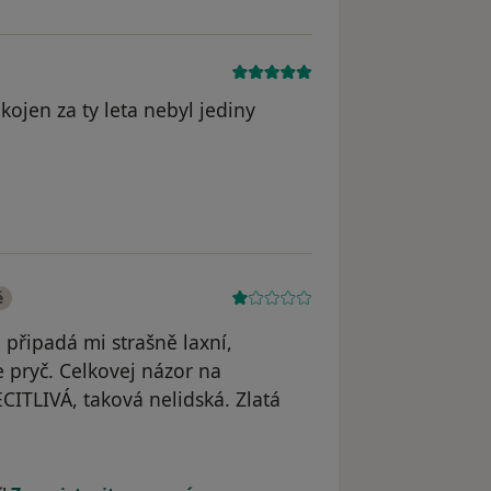
ojen za ty leta nebyl jediny
dstraněn
é
 připadá mi strašně laxní,
 pryč. Celkovej názor na
ITLIVÁ, taková nelidská. Zlatá
dstraněn