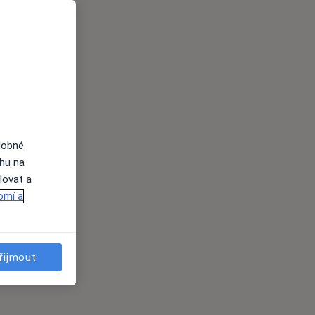
dobné
ahu na
lovat a
omí a
řijmout