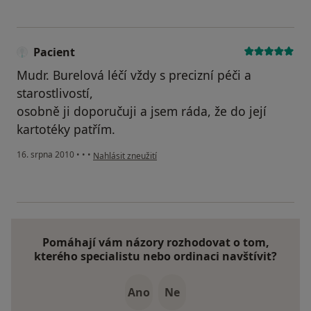
Pacient
Mudr. Burelová léčí vždy s precizní péči a
starostlivostí,
osobně ji doporučuji a jsem ráda, že do její
kartotéky patřím.
podle názoru uživatele Pacient
16. srpna 2010
•
•
•
Nahlásit zneužití
Pomáhají vám názory rozhodovat o tom,
kterého specialistu nebo ordinaci navštívit?
Ano
Ne