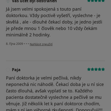
Váš účet byl odstraněn
Já jsem velmi spokojená s touto paní
doktorkou. Vždy poctivě vyšetří, vyslechne - je
skvělá , ale - dlouhé čekací doby, je jedno jestli
je přede mnou 1 člověk nebo 10 vždy čekám
minimálně 2 hodinky.
podle názoru uživatele Váš účet byl odstraněn
8. října 2009
•
•
•
Nahlásit zneužití
Paja
P
Paní doktorka je velmi pečlivá, nikdy
neponechá nic náhodě. Čekací doba je u ní sice
často dlouhá, avšak vyplatí se to. Každého
pacienta dostatečně vyslechne a pečlivě se mu
věnuje. Již několik let k paní doktorce chodím,
mám s ní jen výborné zkušenosti. Doporučuji!!!