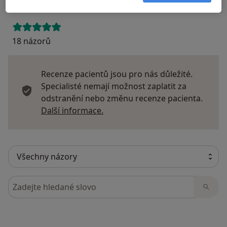
18 názorů
Recenze pacientů jsou pro nás důležité.
Specialisté nemají možnost zaplatit za
odstranění nebo změnu recenze pacienta.
Další informace o názorech
Další informace.
Hledejte v názorech