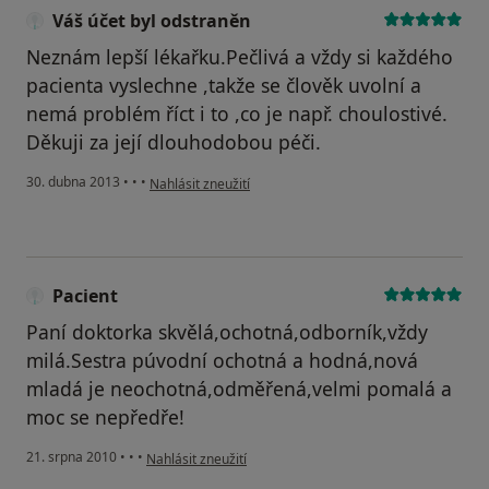
Váš účet byl odstraněn
Neznám lepší lékařku.Pečlivá a vždy si každého
pacienta vyslechne ,takže se člověk uvolní a
nemá problém říct i to ,co je např. choulostivé.
Děkuji za její dlouhodobou péči.
podle názoru uživatele Váš účet byl odstraněn
30. dubna 2013
•
•
•
Nahlásit zneužití
Pacient
Paní doktorka skvělá,ochotná,odborník,vždy
milá.Sestra púvodní ochotná a hodná,nová
mladá je neochotná,odměřená,velmi pomalá a
moc se nepředře!
podle názoru uživatele Pacient
21. srpna 2010
•
•
•
Nahlásit zneužití