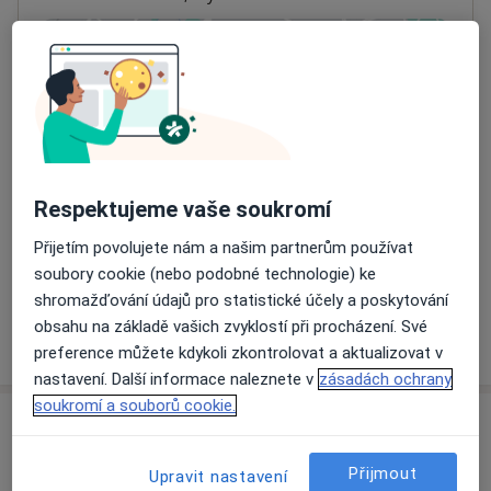
Přiblížit mapu
se otevře v nové záložce
Dostupnost
Na této adrese online kalendář není aktivní
Co mám v takové situaci udělat?
Respektujeme vaše soukromí
Způsoby platby (soukromé návštěvy)
Přijetím povolujete nám a našim partnerům používat
Na teto adrese lékař přijímá pacienty na pojišťovnu
soubory cookie (nebo podobné technologie) ke
Detaily
shromažďování údajů pro statistické účely a poskytování
obsahu na základě vašich zvyklostí při procházení. Své
Více
o adrese
preference můžete kdykoli zkontrolovat a aktualizovat v
nastavení. Další informace naleznete v
zásadách ochrany
soukromí a souborů cookie.
Názory
Přijmout
Upravit nastavení
Přidejte svůj názor