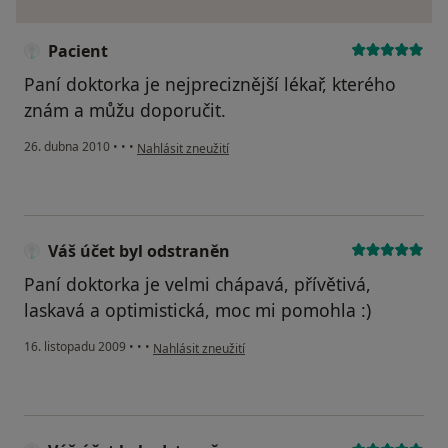
Pacient
Paní doktorka je nejpreciznější lékař, kterého
znám a můžu doporučit.
podle názoru uživatele Pacient
26. dubna 2010
•
•
•
Nahlásit zneužití
Váš účet byl odstraněn
Paní doktorka je velmi chápavá, přívětivá,
laskavá a optimistická, moc mi pomohla :)
podle názoru uživatele Váš účet byl odstraněn
16. listopadu 2009
•
•
•
Nahlásit zneužití