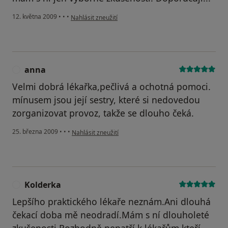
podle názoru uživatele Paja
12. května 2009
•
•
•
Nahlásit zneužití
anna
A
Velmi dobrá lékařka,pečlivá a ochotná pomoci.
mínusem jsou její sestry, které si nedovedou
zorganizovat provoz, takže se dlouho čeká.
podle názoru uživatele anna
25. března 2009
•
•
•
Nahlásit zneužití
Kolderka
K
Lepšího praktického lékaře neznám.Ani dlouhá
čekací doba mě neodradí.Mám s ní dlouholeté
zkušenosti.Rozhodně nepatří k lékařům,kteří