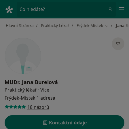
Hla
Co hledáte?
Hlavní Stránka
Praktický Lékař
Frýdek-Místek
Jana B
Změna měst
MUDr.
Jana Burelová
o specializacích
Praktický lékař
·
Více
Frýdek-Místek
1 adresa
18 názorů
Kontaktní údaje