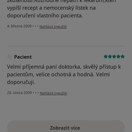
vypíší recept a nemocenský lístek na
doporučení vlastního pacienta.
podle názoru uživatele Kolderka
4. března 2009
•
•
•
Nahlásit zneužití
Pacient
Velmi příjemná paní doktorka, skvělý přístup k
pacientům, velice ochotná a hodná. Velmi
doporučuji.
podle názoru uživatele Pacient
28. února 2009
•
•
•
Nahlásit zneužití
Zobrazit více
výše uvedené názory