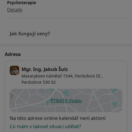
Psychoterapie
Detaily
Jak fungují ceny?
Adresa
Mgr. Ing. Jakub Šulc
Masarykovo náměstí 1544,
Pardubice III
,
Pardubice
530 02
Přiblížit mapu
se otevře v nové záložce
Dostupnost
Na této adrese online kalendář není aktivní
Co mám v takové situaci udělat?