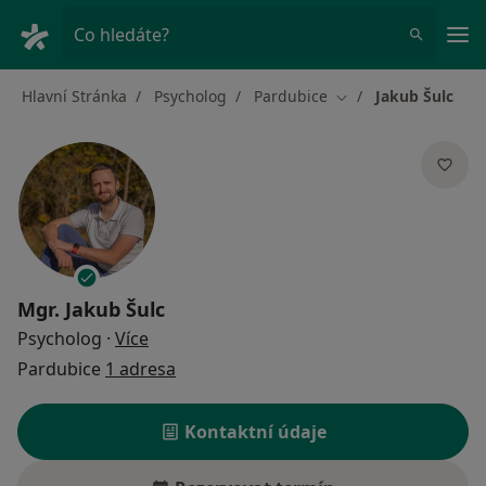
Hla
Co hledáte?
Hlavní Stránka
Psycholog
Pardubice
Jakub Šulc
Změna města
Mgr.
Jakub Šulc
o specializacích
Psycholog
·
Více
Pardubice
1 adresa
Kontaktní údaje