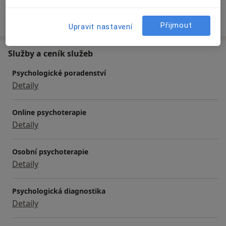
Více
o zkušenostech
Přijmout
Upravit nastavení
Služby a ceník služeb
Psychologické poradenství
Detaily
Online psychoterapie
Detaily
Osobní psychoterapie
Detaily
Psychologická diagnostika
Detaily