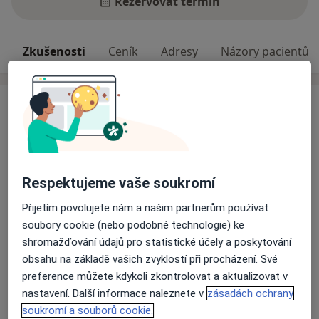
Rezervovat termín
Zkušenosti
Ceník
Adresy
Názory pacientů
Zkušenosti
Nabízím psychologické poradenství a terapii pro
dospělé. Více informací naleznete na mém webu
Odborník na:
Respektujeme vaše soukromí
Poradenská psychologie
Psychoterapie
Přijetím povolujete nám a našim partnerům používat
soubory cookie (nebo podobné technologie) ke
Hlavní léčená onemocnění
shromažďování údajů pro statistické účely a poskytování
Emoční poruchy
Emocionální bolest
obsahu na základě vašich zvyklostí při procházení. Své
Generalizované úzkostné poruchy
Sociální fobie
preference můžete kdykoli zkontrolovat a aktualizovat v
a11y_sr_more_dise
Poruchy v mezilidských vztazích
nastavení. Další informace naleznete v
zásadách ochrany
+2
soukromí a souborů cookie.