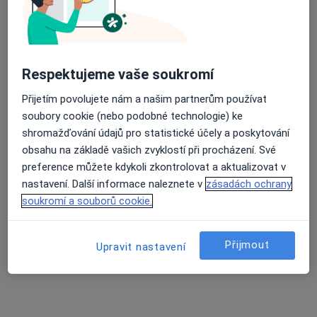
Tereza Dostálová
·
Více
Psychoterapeut
Sukova třída 1556, Pardubice
•
Mapa
Respektujeme vaše soukromí
Psychoterapeutické poradenství
Přijetím povolujete nám a našim partnerům používat
Individuální psychoterapie
650 Kč
soubory cookie (nebo podobné technologie) ke
Tento specialista nenabízí online rezervaci termínu na této adrese.
shromažďování údajů pro statistické účely a poskytování
obsahu na základě vašich zvyklostí při procházení. Své
Rezervovat termín
preference můžete kdykoli zkontrolovat a aktualizovat v
nastavení. Další informace naleznete v
zásadách ochrany
soukromí a souborů cookie.
Přijmout
Upravit nastavení