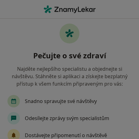
Hla
Sociální Fobie • Pardubice, pardubický
Filtry
• 1
Mapa
Sociální fobie Pardubice
Pečujte o své zdraví
Jak řadíme výsledky vyhledávání?
Najděte nejlepšího specialistu a objednejte si
návštěvu. Stáhněte si aplikaci a získejte bezplatný
Jakého specialistu hledáte?
přístup k všem funkcím připraveným pro vás:
Psycholog
Psychoterapeut
Dětský psycho
Snadno spravujte své návštěvy
Odesílejte zprávy svým specialistům
Dostávejte připomenutí o návštěvě