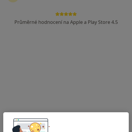
Průměrné hodnocení na Apple a Play Store 4.5
Mgr. Petra Hrabětová
·
Více
Psychoterapeut
5 názorů
Na Spravedlnosti 121, Pardubice
•
Mapa
Terapie Hrabětová
Tento specialista nenabízí online rezervaci termínu na této adrese.
Rezervovat termín