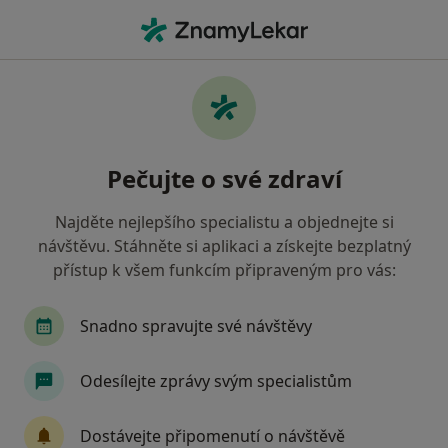
Hla
Zhoršená Koncentrace • Pardubice, pardubický
Filtry
• 1
Mapa
Zhoršená koncentrace Pardubice
Pečujte o své zdraví
Jak řadíme výsledky vyhledávání?
Najděte nejlepšího specialistu a objednejte si
návštěvu. Stáhněte si aplikaci a získejte bezplatný
Jakého specialistu hledáte?
přístup k všem funkcím připraveným pro vás:
Psychoterapeut
Psycholog
Snadno spravujte své návštěvy
Odesílejte zprávy svým specialistům
Dostávejte připomenutí o návštěvě