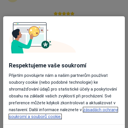
Průměrné hodnocení na Apple a Play Store 4.5
Mgr. Vojtěch Kukla
·
Více
Psycholog, Psychoterapeut, Kouč
9 názorů
Jahnova 8, Pardubice
•
Mapa
Privátní psychologická praxe
Psychologické konzultace
od 600 kč
Respektujeme vaše soukromí
Tento specialista nenabízí online rezervaci termínu na této adrese.
Přijetím povolujete nám a našim partnerům používat
soubory cookie (nebo podobné technologie) ke
Rezervovat termín
shromažďování údajů pro statistické účely a poskytování
obsahu na základě vašich zvyklostí při procházení. Své
preference můžete kdykoli zkontrolovat a aktualizovat v
nastavení. Další informace naleznete v
zásadách ochrany
soukromí a souborů cookie.