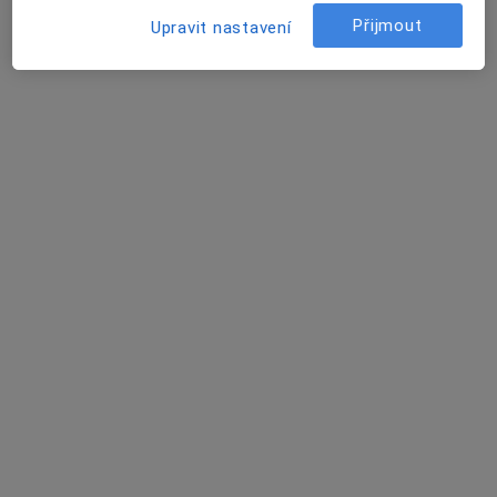
Přijmout
Upravit nastavení
Mgr. Petra Hrabětová
·
Více
Psychoterapeut
5 názorů
Na Spravedlnosti 121, Pardubice
•
Mapa
Terapie Hrabětová
Tento specialista nenabízí online rezervaci termínu na této adrese.
Rezervovat termín