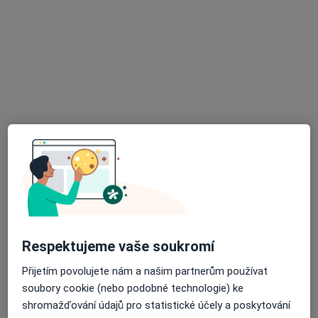
Mgr. Petra Hrabětová
·
Více
Psychoterapeut
5 názorů
Na Spravedlnosti 121, Pardubice
•
Mapa
Terapie Hrabětová
Tento specialista nenabízí online rezervaci termínu na této adrese.
Rezervovat termín
Respektujeme vaše soukromí
Přijetím povolujete nám a našim partnerům používat
soubory cookie (nebo podobné technologie) ke
shromažďování údajů pro statistické účely a poskytování