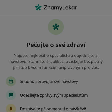
Hla
Poruchy V Mezilidských Vztazích • Pardubice, pardubický
Filtry
• 1
Mapa
Poruchy v mezilidských vztazích Pardubice
Pečujte o své zdraví
Jak řadíme výsledky vyhledávání?
Najděte nejlepšího specialistu a objednejte si
návštěvu. Stáhněte si aplikaci a získejte bezplatný
Jakého specialistu hledáte?
přístup k všem funkcím připraveným pro vás:
Psychoterapeut
Psycholog
Snadno spravujte své návštěvy
Odesílejte zprávy svým specialistům
Dostávejte připomenutí o návštěvě