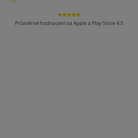
Mgr. Martina Pražáková
Průměrné hodnocení na Apple a Play Store 4.5
·
Více
Psychoterapeut
15 názorů
Jinadřišská 2038, Pardubice
•
Mapa
Terapie duše
Individuální psychoterapie
900 Kč
Tento specialista nenabízí online rezervaci termínu na této adrese.
Rezervovat termín