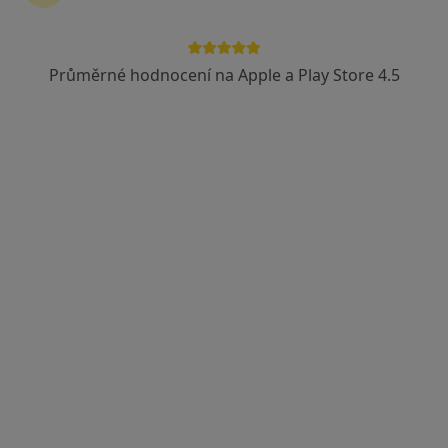
Průměrné hodnocení na Apple a Play Store 4.5
Mgr. Petra Hrabětová
·
Více
Psychoterapeut
5 názorů
Na Spravedlnosti 121, Pardubice
•
Mapa
Terapie Hrabětová
Tento specialista nenabízí online rezervaci termínu na této adrese.
Rezervovat termín