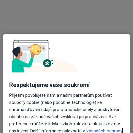
Mgr. Filip Škrdlík
·
Více
Psycholog, Psychoterapeut
13 názorů
U Josefa 153, Pardubice
•
Mapa
PSYCHOTERAPIE PARDUBICE, s.r.o.
Psychologické poradenství
Cena nebyla přidána
Tento specialista nenabízí online rezervaci termínu na této adrese.
Rezervovat termín
Respektujeme vaše soukromí
Přijetím povolujete nám a našim partnerům používat
soubory cookie (nebo podobné technologie) ke
shromažďování údajů pro statistické účely a poskytování
obsahu na základě vašich zvyklostí při procházení. Své
preference můžete kdykoli zkontrolovat a aktualizovat v
nastavení. Další informace naleznete v
zásadách ochrany