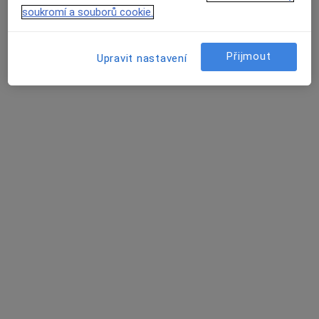
soukromí a souborů cookie.
Tereza Dostálová
·
Více
Psychoterapeut
Přijmout
Upravit nastavení
Sukova třída 1556, Pardubice
•
Mapa
Psychoterapeutické poradenství
Individuální psychoterapie
650 Kč
Tento specialista nenabízí online rezervaci termínu na této adrese.
Rezervovat termín