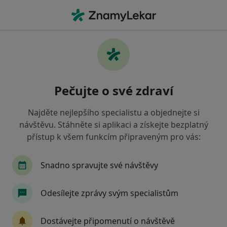
Hla
Nízké Sebevědomí • Pardubice, pardubický
Filtry
• 1
Mapa
Nízké sebevědomí Pardubice
Pečujte o své zdraví
Jak řadíme výsledky vyhledávání?
Najděte nejlepšího specialistu a objednejte si
návštěvu. Stáhněte si aplikaci a získejte bezplatný
Jakého specialistu hledáte?
přístup k všem funkcím připraveným pro vás:
Psychoterapeut
Psycholog
Dětský psycho
Snadno spravujte své návštěvy
Odesílejte zprávy svým specialistům
Dostávejte připomenutí o návštěvě