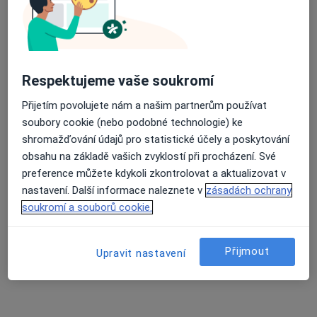
Mgr. Petra Hrabětová
·
Více
Psychoterapeut
Respektujeme vaše soukromí
5 názorů
Přijetím povolujete nám a našim partnerům používat
Na Spravedlnosti 121, Pardubice
•
Mapa
soubory cookie (nebo podobné technologie) ke
Terapie Hrabětová
shromažďování údajů pro statistické účely a poskytování
Tento specialista nenabízí online rezervaci termínu na této adrese.
obsahu na základě vašich zvyklostí při procházení. Své
preference můžete kdykoli zkontrolovat a aktualizovat v
Rezervovat termín
nastavení. Další informace naleznete v
zásadách ochrany
soukromí a souborů cookie.
Přijmout
Upravit nastavení