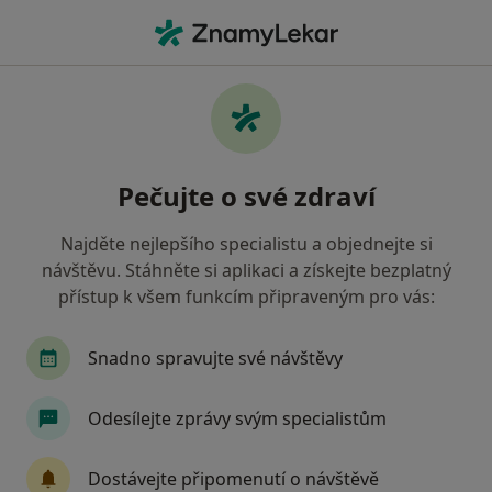
Hla
Obavy • Pardubice, pardubický
Filtry
• 1
Mapa
Obavy Pardubice
Pečujte o své zdraví
Jak řadíme výsledky vyhledávání?
Najděte nejlepšího specialistu a objednejte si
návštěvu. Stáhněte si aplikaci a získejte bezplatný
Jakého specialistu hledáte?
přístup k všem funkcím připraveným pro vás:
Psychoterapeut
Psycholog
Snadno spravujte své návštěvy
Odesílejte zprávy svým specialistům
Dostávejte připomenutí o návštěvě