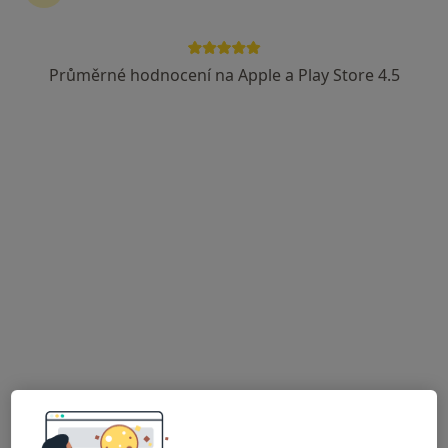
Průměrné hodnocení na Apple a Play Store 4.5
Mgr. Martina Pražáková
·
Více
Psychoterapeut
15 názorů
Jinadřišská 2038, Pardubice
•
Mapa
Terapie duše
Individuální psychoterapie
900 Kč
Tento specialista nenabízí online rezervaci termínu na této adrese.
Rezervovat termín