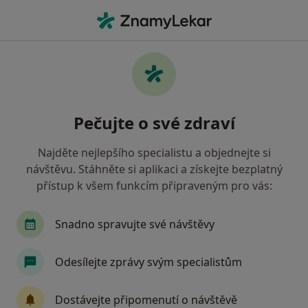
Hla
Emocionální Bolest • Pardubice, pardubický
Filtry
• 1
Mapa
Emocionální bolest Pardubice
Pečujte o své zdraví
Jak řadíme výsledky vyhledávání?
Najděte nejlepšího specialistu a objednejte si
návštěvu. Stáhněte si aplikaci a získejte bezplatný
Jakého specialistu hledáte?
přístup k všem funkcím připraveným pro vás:
Psychoterapeut
Psycholog
Dětský psycho
Snadno spravujte své návštěvy
Odesílejte zprávy svým specialistům
Dostávejte připomenutí o návštěvě