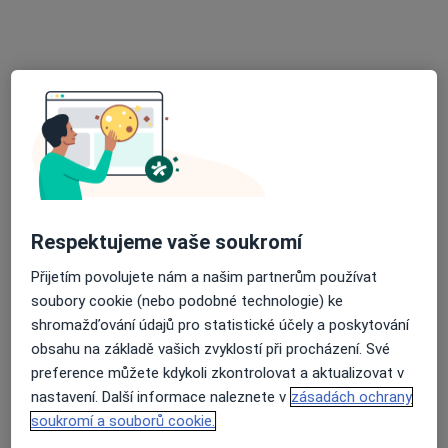
Tereza Dostálová
·
Více
Psychoterapeut
Sukova třída 1556, Pardubice
•
Mapa
Psychoterapeutické poradenství
Individuální psychoterapie
650 Kč
Tento specialista nenabízí online rezervaci termínu na této adrese.
Rezervovat termín
Respektujeme vaše soukromí
Přijetím povolujete nám a našim partnerům používat
soubory cookie (nebo podobné technologie) ke
shromažďování údajů pro statistické účely a poskytování
obsahu na základě vašich zvyklostí při procházení. Své
preference můžete kdykoli zkontrolovat a aktualizovat v
nastavení. Další informace naleznete v
zásadách ochrany
soukromí a souborů cookie.