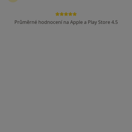
Průměrné hodnocení na Apple a Play Store 4.5
Mgr. Petra Hrabětová
·
Více
Psychoterapeut
5 názorů
Na Spravedlnosti 121, Pardubice
•
Mapa
Terapie Hrabětová
Tento specialista nenabízí online rezervaci termínu na této adrese.
Rezervovat termín