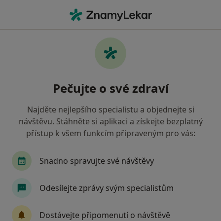
Hla
Poruchy Spánku • Pardubice, pardubický
Filtry
• 1
Mapa
Poruchy spánku Pardubice
Pečujte o své zdraví
Jak řadíme výsledky vyhledávání?
Najděte nejlepšího specialistu a objednejte si
návštěvu. Stáhněte si aplikaci a získejte bezplatný
Jakého specialistu hledáte?
přístup k všem funkcím připraveným pro vás:
Psycholog
Psychoterapeut
Snadno spravujte své návštěvy
Odesílejte zprávy svým specialistům
Dostávejte připomenutí o návštěvě