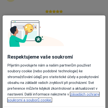
Průměrné hodnocení na Apple a Play Store 4.5
Mgr. Filip Škrdlík
·
Více
Psycholog, Psychoterapeut
13 názorů
U Josefa 153, Pardubice
•
Mapa
PSYCHOTERAPIE PARDUBICE, s.r.o.
Psychologické poradenství
Cena nebyla přidána
Respektujeme vaše soukromí
Tento specialista nenabízí online rezervaci termínu na této adrese.
Přijetím povolujete nám a našim partnerům používat
Rezervovat termín
soubory cookie (nebo podobné technologie) ke
shromažďování údajů pro statistické účely a poskytování
obsahu na základě vašich zvyklostí při procházení. Své
preference můžete kdykoli zkontrolovat a aktualizovat v
nastavení. Další informace naleznete v
zásadách ochrany
soukromí a souborů cookie.