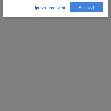
Přijmout
Upravit nastavení
Tereza Dostálová
·
Více
Psychoterapeut
Sukova třída 1556, Pardubice
•
Mapa
Psychoterapeutické poradenství
Individuální psychoterapie
650 Kč
Tento specialista nenabízí online rezervaci termínu na této adrese.
Rezervovat termín