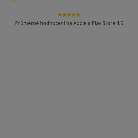
Průměrné hodnocení na Apple a Play Store 4.5
Mgr. Martina Pražáková
·
Více
Psychoterapeut
15 názorů
Jinadřišská 2038, Pardubice
•
Mapa
Terapie duše
Psychologické poradenství
900 Kč
Tento specialista nenabízí online rezervaci termínu na této adrese.
Rezervovat termín