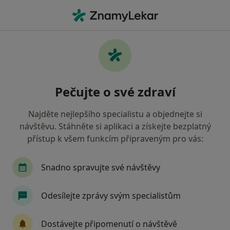
Hla
Psychologické Poradenství • Pardubice, pardubický
Filtry
• 1
Mapa
Psychologické poradenství Pardubice
Pečujte o své zdraví
Jak řadíme výsledky vyhledávání?
Najděte nejlepšího specialistu a objednejte si
návštěvu. Stáhněte si aplikaci a získejte bezplatný
Jakého specialistu hledáte?
přístup k všem funkcím připraveným pro vás:
Psycholog
Psychoterapeut
Dětský psycho
Snadno spravujte své návštěvy
Odesílejte zprávy svým specialistům
Dostávejte připomenutí o návštěvě