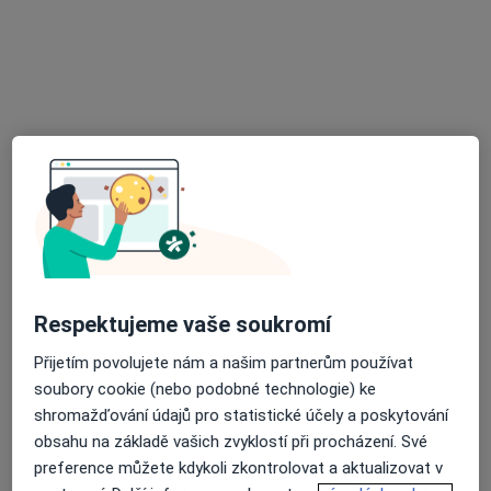
Mgr. Filip Škrdlík
·
Více
Psycholog, Psychoterapeut
13 názorů
U Josefa 153, Pardubice
•
Mapa
PSYCHOTERAPIE PARDUBICE, s.r.o.
Psychologické poradenství
Cena nebyla přidána
Tento specialista nenabízí online rezervaci termínu na této adrese.
Rezervovat termín
Respektujeme vaše soukromí
Přijetím povolujete nám a našim partnerům používat
soubory cookie (nebo podobné technologie) ke
shromažďování údajů pro statistické účely a poskytování
obsahu na základě vašich zvyklostí při procházení. Své
preference můžete kdykoli zkontrolovat a aktualizovat v