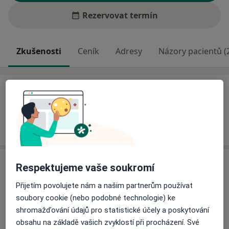
Rezervovat termín
Zkušenosti
Ceník
Adresy
Názory pacientů (
Zkušenosti
Odborník na:
Klinická psychologie
Dětská psychologie
Služby a ceník služeb
Respektujeme vaše soukromí
Psychologické konzultace
Přijetím povolujete nám a našim partnerům používat
Detaily
soubory cookie (nebo podobné technologie) ke
shromažďování údajů pro statistické účely a poskytování
Psychologické poradenství
obsahu na základě vašich zvyklostí při procházení. Své