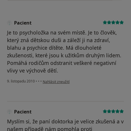
Pacient
Je to psycholožka na svém místě. Je to člověk,
který zná dětskou duši a záleží ji na zdraví,
blahu a psychice dítěte. Má dlouholeté
zkušenosti, které jsou k užitkům druhým lidem.
Pomáhá rodičům odstranit veškeré negativní
vlivy ve výchově dětí.
podle názoru uživatele Pacient
9. listopadu 2010
•
•
•
Nahlásit zneužití
Pacient
Myslím si, že paní doktorka je velice zkušená a v
našem případě nám pomohla proti