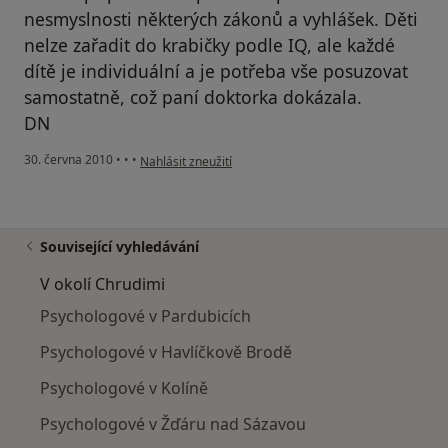
nesmyslnosti některých zákonů a vyhlášek. Děti
nelze zařadit do krabičky podle IQ, ale každé
dítě je individuální a je potřeba vše posuzovat
samostatně, což paní doktorka dokázala.
DN
podle názoru uživatele Pacient
30. června 2010
•
•
•
Nahlásit zneužití
Související vyhledávání
V okolí Chrudimi
Psychologové v Pardubicích
Psychologové v Havlíčkově Brodě
Psychologové v Kolíně
Psychologové v Žďáru nad Sázavou