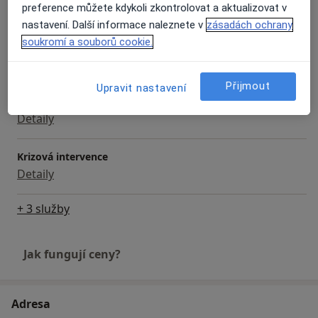
Detaily
preference můžete kdykoli zkontrolovat a aktualizovat v
nastavení. Další informace naleznete v
zásadách ochrany
soukromí a souborů cookie.
Diagnostické testy
Detaily
Přijmout
Upravit nastavení
Individuální psychoterapie
Detaily
Krizová intervence
Detaily
+ 3 služby
Jak fungují ceny?
Adresa