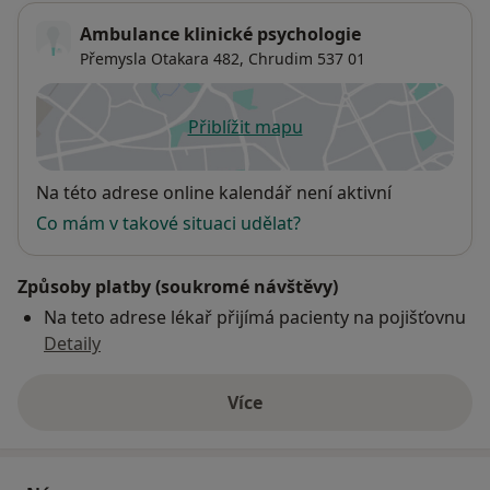
Ambulance klinické psychologie
Přemysla Otakara 482,
Chrudim
537 01
Přiblížit mapu
se otevře v nové záložce
Dostupnost
Na této adrese online kalendář není aktivní
Co mám v takové situaci udělat?
Způsoby platby (soukromé návštěvy)
Na teto adrese lékař přijímá pacienty na pojišťovnu
Detaily
Více
o adrese