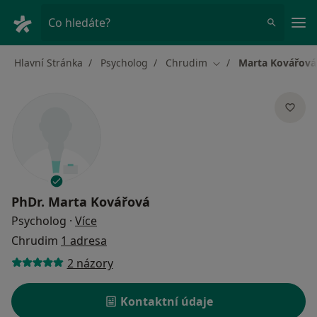
Hla
Co hledáte?
Hlavní Stránka
Psycholog
Chrudim
Marta Kovářová
Změna města
PhDr.
Marta Kovářová
o specializacích
Psycholog
·
Více
Chrudim
1 adresa
2 názory
Kontaktní údaje