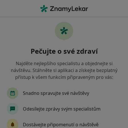
Hla
Osobní Psychoterapie • Pardubice, pardubický
Filtry
• 1
Mapa
Osobní psychoterapie Pardubice
Pečujte o své zdraví
Jak řadíme výsledky vyhledávání?
Najděte nejlepšího specialistu a objednejte si
návštěvu. Stáhněte si aplikaci a získejte bezplatný
Jakého specialistu hledáte?
přístup k všem funkcím připraveným pro vás:
Psychoterapeut
Psycholog
Dětský psycho
Snadno spravujte své návštěvy
Odesílejte zprávy svým specialistům
Dostávejte připomenutí o návštěvě