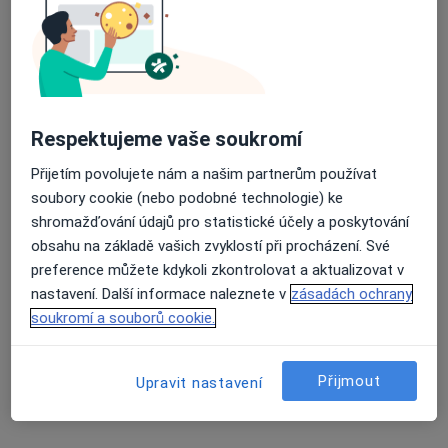
Jakub Jílek, MSc
Terapeut, Kouč
15 názorů
Respektujeme vaše soukromí
Adresa
Online
Přijetím povolujete nám a našim partnerům používat
soubory cookie (nebo podobné technologie) ke
shromažďování údajů pro statistické účely a poskytování
Masarykovo náměstí 1544, Pardubice
•
Mapa
obsahu na základě vašich zvyklostí při procházení. Své
Pardubice
preference můžete kdykoli zkontrolovat a aktualizovat v
Osobní psychoterapie
900 Kč
nastavení. Další informace naleznete v
zásadách ochrany
Tento specialista nenabízí online rezervaci termínu na této adrese.
soukromí a souborů cookie.
Rezervovat termín
Přijmout
Upravit nastavení