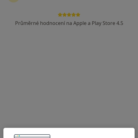
Průměrné hodnocení na Apple a Play Store 4.5
Mgr. Martina Pražáková
·
Více
Psychoterapeut
15 názorů
Jinadřišská 2038, Pardubice
•
Mapa
Terapie duše
Osobní psychoterapie
900 Kč
Tento specialista nenabízí online rezervaci termínu na této adrese.
Rezervovat termín