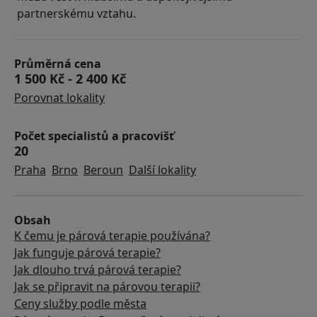
partnerskému vztahu.
Průměrná cena
1 500 Kč
-
2 400 Kč
Porovnat lokality
Počet specialistů a pracovišť
20
Praha
Brno
Beroun
Další lokality
Obsah
K čemu je párová terapie používána?
Jak funguje párová terapie?
Jak dlouho trvá párová terapie?
Jak se připravit na párovou terapii?
Ceny služby podle města