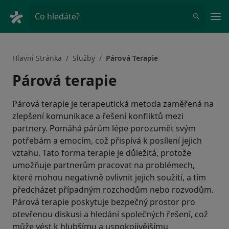
Hla
Co hledáte?
Hlavní Stránka
Služby
Párová Terapie
Párová terapie
Párová terapie je terapeutická metoda zaměřená na
zlepšení komunikace a řešení konfliktů mezi
partnery. Pomáhá párům lépe porozumět svým
potřebám a emocím, což přispívá k posílení jejich
vztahu. Tato forma terapie je důležitá, protože
umožňuje partnerům pracovat na problémech,
které mohou negativně ovlivnit jejich soužití, a tím
předcházet případným rozchodům nebo rozvodům.
Párová terapie poskytuje bezpečný prostor pro
otevřenou diskusi a hledání společných řešení, což
může vést k hlubšímu a uspokojivějšímu