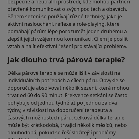
bezpečné a neutrální prostředí, kde mohou partneři
otevřeně komunikovat o svých pocitech a obavách.
Během sezení se používají různé techniky, jako je
aktivní naslouchání, reflexe a role-playing, které
pomáhají párům lépe porozumět jeden druhému a
zlepšit jejich vzájemnou komunikaci. Cílem je posílit
vztah a najít efektivní řešení pro stávající problémy.
Jak dlouho trvá párová terapie?
Délka párové terapie se může lišit v závislosti na
individuálních potřebách a cílech páru. Obvykle se
doporučuje absolvovat několik sezení, která mohou
trvat od 60 do 90 minut. Frekvence setkání se často
pohybuje od jednou týdně až po jednou za dva
týdny, v závislosti na doporučení terapeuta a
časových možnostech páru. Celková délka terapie
může být krátkodobá, trvající několik měsíců, nebo
dlouhodobá, pokud se řeší složitější problémy.