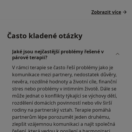
Zobrazit více
Často kladené otázky
Jaké jsou nejčastější problémy řešené v
párové terapii?
V rámci terapie se často řeší problémy jako je
komunikace mezi partnery, nedostatek důvěry,
nevěra, rozdílné hodnoty a životní cíle, finanční
stres nebo problémy v intimním životě. Dále se
může jednat o konflikty týkající se výchovy dětí,
rozdělení domácích povinností nebo vliv širší
rodiny na partnerský vztah. Terapie pomáhá
partnerům lépe porozumět jeden druhému,
zlepšit vzájemnou komunikaci a najít společná
řešení, která vedou k posílení a harmonizaci