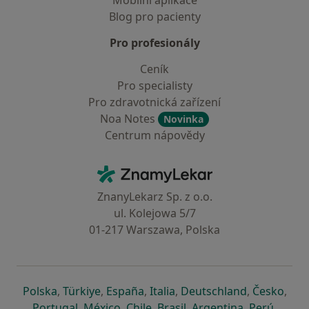
Mobilní aplikace
Blog pro pacienty
Pro profesionály
Ceník
Pro specialisty
Pro zdravotnická zařízení
Noa Notes
Novinka
Centrum nápovědy
Kontakt
ZnamyLekar - Hlavní stránka
ZnanyLekarz Sp. z o.o.
ul. Kolejowa 5/7
01-217 Warszawa, Polska
se otevře v nové záložce
se otevře v nové záložce
se otevře v nové záložce
se otevře v nové záložce
se otevře v 
se o
Polska
,
Türkiye
,
España
,
Italia
,
Deutschland
,
Česko
,
se otevře v nové záložce
se otevře v nové záložce
se otevře v nové záložce
se otevře v nové záložc
se otevře v 
se ote
Portugal
,
México
,
Chile
,
Brasil
,
Argentina
,
Perú
,