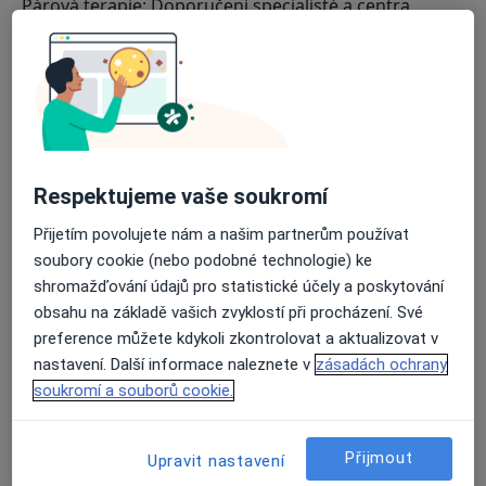
Párová terapie: Doporučení specialisté a centra
Často kladené otázky
Respektujeme vaše soukromí
Přijetím povolujete nám a našim partnerům používat
soubory cookie (nebo podobné technologie) ke
shromažďování údajů pro statistické účely a poskytování
obsahu na základě vašich zvyklostí při procházení. Své
preference můžete kdykoli zkontrolovat a aktualizovat v
nastavení. Další informace naleznete v
zásadách ochrany
soukromí a souborů cookie.
K čemu je párová terapie
Přijmout
Upravit nastavení