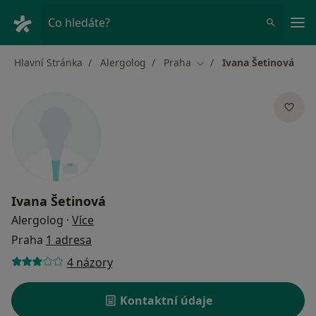
Hla
Co hledáte?
Hlavní Stránka
Alergolog
Praha
Ivana Šetinová
Změna města
Ivana Šetinová
o specializacích
Alergolog
·
Více
Praha
1 adresa
4 názory
Kontaktní údaje