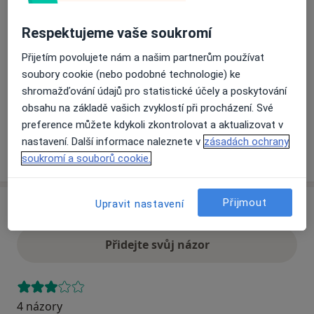
Respektujeme vaše soukromí
Přiblížit mapu
se otevře v nové záložce
Přijetím povolujete nám a našim partnerům používat
soubory cookie (nebo podobné technologie) ke
Dostupnost
Na této adrese online kalendář není aktivní
shromažďování údajů pro statistické účely a poskytování
Co mám v takové situaci udělat?
obsahu na základě vašich zvyklostí při procházení. Své
preference můžete kdykoli zkontrolovat a aktualizovat v
nastavení. Další informace naleznete v
zásadách ochrany
Více
o adrese
soukromí a souborů cookie.
Přijmout
Upravit nastavení
Názory
Přidejte svůj názor
4 názory