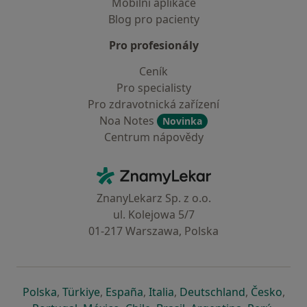
Mobilní aplikace
Blog pro pacienty
Pro profesionály
Ceník
Pro specialisty
Pro zdravotnická zařízení
Noa Notes
Novinka
Centrum nápovědy
Kontakt
ZnamyLekar - Hlavní stránka
ZnanyLekarz Sp. z o.o.
ul. Kolejowa 5/7
01-217 Warszawa, Polska
se otevře v nové záložce
se otevře v nové záložce
se otevře v nové záložce
se otevře v nové záložce
se otevře v 
se o
Polska
,
Türkiye
,
España
,
Italia
,
Deutschland
,
Česko
,