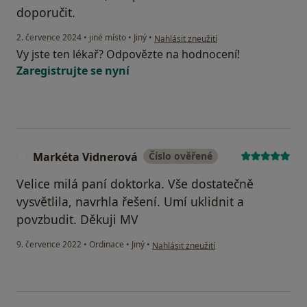
doporučit.
podle názoru uživatele Pavel Chlad
2. července 2024
•
jiné místo
•
Jiný
•
Nahlásit zneužití
Vy jste ten lékař? Odpovězte na hodnocení!
Zaregistrujte se nyní
Markéta Vidnerová
Číslo ověřené
M
Velice milá paní doktorka. Vše dostatečně
vysvětlila, navrhla řešení. Umí uklidnit a
povzbudit. Děkuji MV
podle názoru uživatele Markéta Vidnero
9. července 2022
•
Ordinace
•
Jiný
•
Nahlásit zneužití