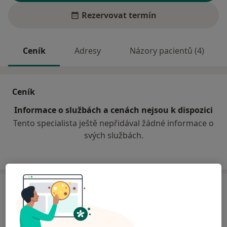
Rezervovat termín
Ceník
Adresy
Názory pacientů (4)
Ceník
Informace o službách a cenách nejsou k dispozici
Tento specialista ještě nepřidával žádné informace o
svých službách.
Adresa
Ordinace
Křižíkova 147/77,
Praha