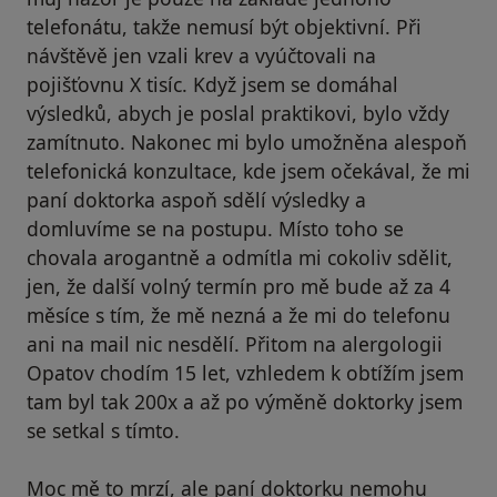
telefonátu, takže nemusí být objektivní. Při
návštěvě jen vzali krev a vyúčtovali na
pojišťovnu X tisíc. Když jsem se domáhal
výsledků, abych je poslal praktikovi, bylo vždy
zamítnuto. Nakonec mi bylo umožněna alespoň
telefonická konzultace, kde jsem očekával, že mi
paní doktorka aspoň sdělí výsledky a
domluvíme se na postupu. Místo toho se
chovala arogantně a odmítla mi cokoliv sdělit,
jen, že další volný termín pro mě bude až za 4
měsíce s tím, že mě nezná a že mi do telefonu
ani na mail nic nesdělí. Přitom na alergologii
Opatov chodím 15 let, vzhledem k obtížím jsem
tam byl tak 200x a až po výměně doktorky jsem
se setkal s tímto.
Moc mě to mrzí, ale paní doktorku nemohu