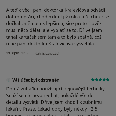
A teď k věci, paní doktorka Kralevičová odvádí
dobrou práci, chodím k ní již rok a můj chrup se
dočkal změn jen k lepšímu, sice proto člověk
musí něco dělat, ale vyplatí se to. Dříve jsem
tahal kartáček sem tam a to bylo spatně, což
mne paní doktorka Kralevičová vysvětlila.
podle názoru uživatele Váš účet byl odstraněn
19. srpna 2013
•
•
•
Nahlásit zneužití
Váš účet byl odstraněn
Dobrá zubařka používající nejnovější techniky.
Snaží se nic nezanedbat, pokaždé vše do
detailu vysvětlí. Dříve jsem chodil k zubnímu
lékaři v Praze, čekací doby byly někdy i 2,5
hodiny, zubař neměl čas a tak bylo všechno