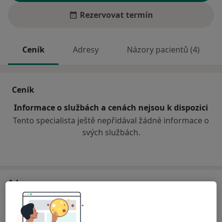
Rezervovat termín
Ceník
Adresy
Názory pacientů (4)
Ceník
Informace o službách a cenách nejsou k dispozici
Tento specialista ještě nepřidával žádné informace o
svých službách.
Adresa
Zdravotní středisko Přelouč
Hradecká 1383,
Přelouč
535 01