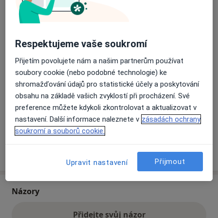
Přiblížit mapu
se otevře v nové záložce
Respektujeme vaše soukromí
Dostupnost
Na této adrese online kalendář není aktivní
Přijetím povolujete nám a našim partnerům používat
Co mám v takové situaci udělat?
soubory cookie (nebo podobné technologie) ke
shromažďování údajů pro statistické účely a poskytování
obsahu na základě vašich zvyklostí při procházení. Své
Způsoby platby (soukromé návštěvy)
preference můžete kdykoli zkontrolovat a aktualizovat v
Na teto adrese lékař přijímá pacienty na pojišťovnu
nastavení. Další informace naleznete v
zásadách ochrany
Detaily
soukromí a souborů cookie.
Více
o adrese
Přijmout
Upravit nastavení
Názory
Přidejte svůj názor