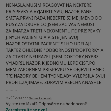
NENASLA.MUSIM REAGOVAT NA NEKTERE
PRISPEVKY A VYJADRIT SVUJ NAZOR,PANE
SMITA,PRVNI RADA NEBERTE SI ME JMENO DO
PUSY,ZA DRUHE CO JSEM ZAC VAS NEMUSI
ZAJIMAT,ZA TRETI NEKOMENTUJTE PRISPEVKY
JINYCH PACIENTU A PISTE JEN SVUJ
NAZOR,OSTATNI PACIENTI SI HO UDELAJI
TAKTEZ OHLEDNE "ODBORNOSTI"DOKTORKY A
ZA CTVRTY NEURAZEL JSEM DOKTORY,NYBRZ
VYJADRIL NAZOR K JEDNOMU,LEPE CIST.PO
MEM ZAPORNEM PRISPEVKU SE OBJEVILI HNED
TRI NAZORY BEHEM TYDNE,ABY VYLEPSILA SVUJ
PROFIL,ZAJIMAVE. ZDRAVIM VSECHNY.NASHLE
.........
podle názoru uživatele Váš účet byl odstraněn
9. září 2013
•
•
•
Nahlásit zneužití
Vy jste ten lékař? Odpovězte na hodnocení!
Zaregistrujte se nyní