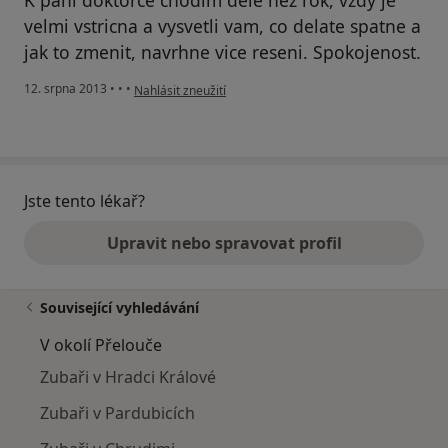
K pani doktorce chodim dele nez rok, vzdy je
velmi vstricna a vysvetli vam, co delate spatne a
jak to zmenit, navrhne vice reseni. Spokojenost.
podle názoru uživatele Váš účet byl odstraněn
12. srpna 2013
•
•
•
Nahlásit zneužití
Jste tento lékař?
Upravit nebo spravovat profil
Související vyhledávání
V okolí Přelouče
Zubaři v Hradci Králové
Zubaři v Pardubicích