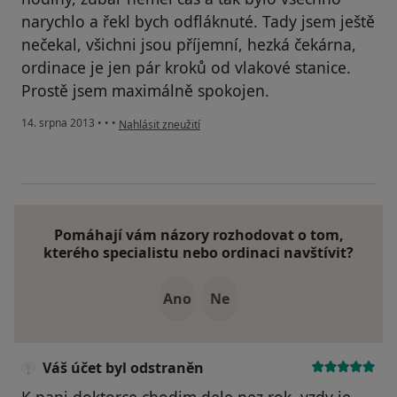
narychlo a řekl bych odfláknuté. Tady jsem ještě
nečekal, všichni jsou příjemní, hezká čekárna,
ordinace je jen pár kroků od vlakové stanice.
Prostě jsem maximálně spokojen.
podle názoru uživatele Váš účet byl odstraněn
14. srpna 2013
•
•
•
Nahlásit zneužití
Pomáhají vám názory rozhodovat o tom,
kterého specialistu nebo ordinaci navštívit?
Ano
Ne
Váš účet byl odstraněn