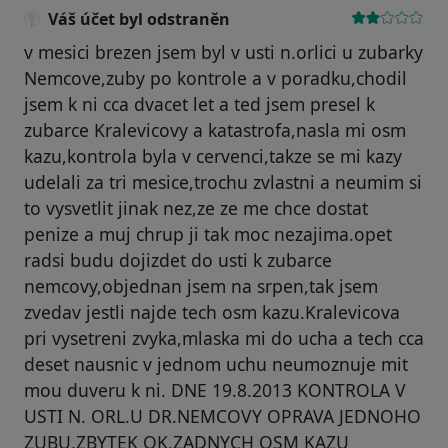
Váš účet byl odstraněn
v mesici brezen jsem byl v usti n.orlici u zubarky
Nemcove,zuby po kontrole a v poradku,chodil
jsem k ni cca dvacet let a ted jsem presel k
zubarce Kralevicovy a katastrofa,nasla mi osm
kazu,kontrola byla v cervenci,takze se mi kazy
udelali za tri mesice,trochu zvlastni a neumim si
to vysvetlit jinak nez,ze ze me chce dostat
penize a muj chrup ji tak moc nezajima.opet
radsi budu dojizdet do usti k zubarce
nemcovy,objednan jsem na srpen,tak jsem
zvedav jestli najde tech osm kazu.Kralevicova
pri vysetreni zvyka,mlaska mi do ucha a tech cca
deset nausnic v jednom uchu neumoznuje mit
mou duveru k ni. DNE 19.8.2013 KONTROLA V
USTI N. ORL.U DR.NEMCOVY OPRAVA JEDNOHO
ZUBU,ZBYTEK OK,ZADNYCH OSM KAZU