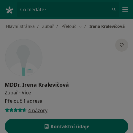
Hla
Co hledáte?
Hlavní Stránka
Zubař
Přelouč
Irena Kralevičová
Změna města
MDDr.
Irena Kralevičová
o specializacích
Zubař
·
Více
Přelouč
1 adresa
4 názory
Kontaktní údaje