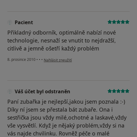
Pacient
Přikladný odborník, optimálně nabízí nové
technologie, nesnaží se vnutit to nejdražší,
citlivě a jemně ošetří každý problém
podle názoru uživatele Pacient
8. prosince 2010
•
•
•
Nahlásit zneužití
Váš účet byl odstraněn
Paní zubařka je nejlepší,jakou jsem poznala :-)
Díky ní jsem se přestala bát zubaře. Ona i
sestřička jsou vždy milé,ochotné a laskavé,vždy
vše vysvětlí. Když je nějaký problém,vždy si na
vás najde chvilinku. Rovněž péče o malé