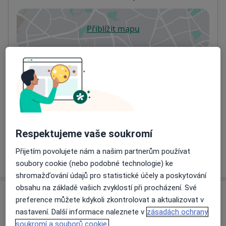
Přiblížit mapu
se otevře v nové záložce
Dostupnost
Na této adrese online kalendář není aktivní
Co mám v takové situaci udělat?
Způsoby platby (soukromé návštěvy)
Na teto adrese lékař přijímá pacienty na pojišťovnu
Detaily
Respektujeme vaše soukromí
Přijetím povolujete nám a našim partnerům používat
Více
o adrese
soubory cookie (nebo podobné technologie) ke
shromažďování údajů pro statistické účely a poskytování
obsahu na základě vašich zvyklostí při procházení. Své
Názory
preference můžete kdykoli zkontrolovat a aktualizovat v
nastavení. Další informace naleznete v
zásadách ochrany
Přidejte svůj názor
soukromí a souborů cookie.