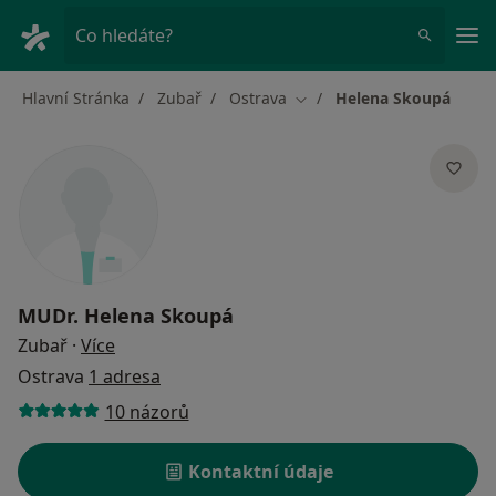
Hla
Co hledáte?
Hlavní Stránka
Zubař
Ostrava
Helena Skoupá
Změna města
MUDr.
Helena Skoupá
o specializacích
Zubař
·
Více
Ostrava
1 adresa
10 názorů
Kontaktní údaje