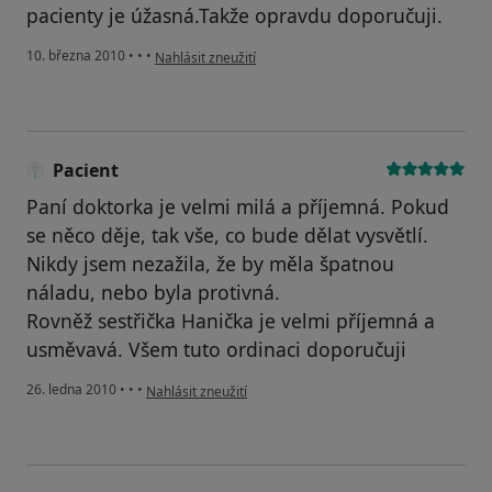
pacienty je úžasná.Takže opravdu doporučuji.
podle názoru uživatele Váš účet byl odstraněn
10. března 2010
•
•
•
Nahlásit zneužití
Pacient
Paní doktorka je velmi milá a příjemná. Pokud
se něco děje, tak vše, co bude dělat vysvětlí.
Nikdy jsem nezažila, že by měla špatnou
náladu, nebo byla protivná.
Rovněž sestřička Hanička je velmi příjemná a
usměvavá. Všem tuto ordinaci doporučuji
podle názoru uživatele Pacient
26. ledna 2010
•
•
•
Nahlásit zneužití