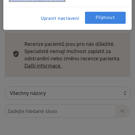
Přijmout
Upravit nastavení
10 názorů
Recenze pacientů jsou pro nás důležité.
Specialisté nemají možnost zaplatit za
odstranění nebo změnu recenze pacienta.
Další informace o názorech
Další informace.
Hledejte v názorech