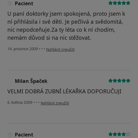
Pacient
U paní doktorky jsem spokojená, proto jsem k
ní přihlásila i své děti. Je pečlivá a svědomitá,
nic nepodceňuje.Za ty léta co k ní chodím,
nemám důvod si na nic stěžovat.
podle názoru uživatele Pacient
14. prosince 2009
•
•
•
Nahlásit zneužití
Milan Špaček
M
VELMI DOBRÁ ZUBNÍ LÉKAŘKA DOPORUČUJI
podle názoru uživatele Milan Špaček
6. května 2009
•
•
•
Nahlásit zneužití
Pacient