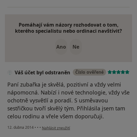
Pomáhají vám názory rozhodovat o tom,
kterého specialistu nebo ordinaci navštívit?
Ano
Ne
Váš účet byl odstraněn
Číslo ověřené
Paní zubařka je skvělá, pozitivní a vždy velmi
nápomocná. Nabízí i nové technologie, vždy vše
ochotně vysvětlí a poradí. S usměvavou
sestřičkou tvoří skvělý tým. Přihlásila jsem tam
celou rodinu a vřele všem doporučuji.
podle názoru uživatele Váš účet byl odstraněn
12. dubna 2014
•
•
•
Nahlásit zneužití