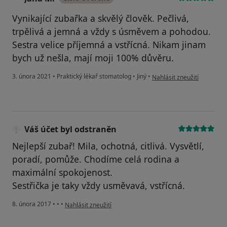
Vynikající zubařka a skvělý člověk. Pečlivá,
trpělivá a jemná a vždy s úsměvem a pohodou.
Sestra velice příjemná a vstřícná. Nikam jinam
bych už nešla, mají moji 100% důvěru.
podle názoru uživatele Jan
3. února 2021
•
Praktický lékař stomatolog
•
Jiný
•
Nahlásit zneužití
Váš účet byl odstraněn
Nejlepší zubař! Mila, ochotná, citlivá. Vysvětlí,
poradí, pomůže. Chodíme celá rodina a
maximální spokojenost.
Sestřička je taky vždy usměvavá, vstřícná.
podle názoru uživatele Váš účet byl odstraněn
8. února 2017
•
•
•
Nahlásit zneužití