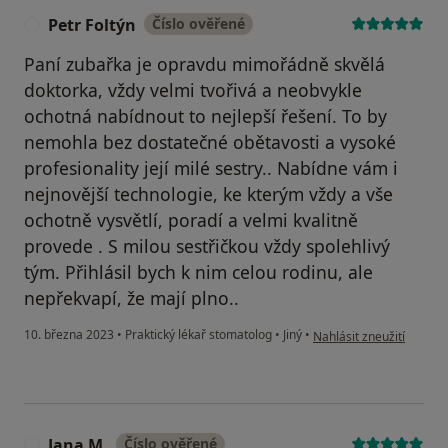
Petr Foltýn
Číslo ověřené
P
Paní zubařka je opravdu mimořádně skvělá
doktorka, vždy velmi tvořivá a neobvykle
ochotná nabídnout to nejlepší řešení. To by
nemohla bez dostatečné obětavosti a vysoké
profesionality její milé sestry.. Nabídne vám i
nejnovější technologie, ke kterým vždy a vše
ochotně vysvětlí, poradí a velmi kvalitně
provede . S milou sestřičkou vždy spolehlivý
tým. Přihlásil bych k nim celou rodinu, ale
nepřekvapí, že mají plno..
podle názoru uživatele P
10. března 2023
•
Praktický lékař stomatolog
•
Jiný
•
Nahlásit zneužití
Jana M.
Číslo ověřené
J