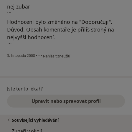
nej zubar
```
Hodnocení bylo změněno na "Doporučuji".
Důvod: Obsah komentáře je příliš strohý na
nejvyšší hodnocení.
```
podle názoru uživatele Pacient
3. listopadu 2008
•
•
•
Nahlásit zneužití
Jste tento lékař?
Upravit nebo spravovat profil
Související vyhledávání
Zubaři v okolí