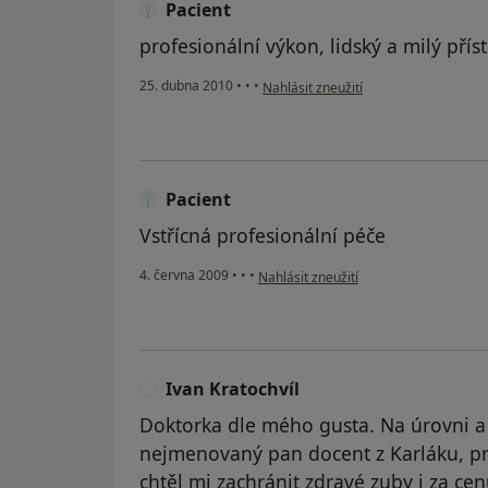
Pacient
profesionální výkon, lidský a milý přís
podle názoru uživatele Pacient
25. dubna 2010
•
•
•
Nahlásit zneužití
Pacient
Vstřícná profesionální péče
podle názoru uživatele Pacient
4. června 2009
•
•
•
Nahlásit zneužití
Ivan Kratochvíl
I
Doktorka dle mého gusta. Na úrovni a
nejmenovaný pan docent z Karláku, pro
chtěl mi zachránit zdravé zuby i za cen