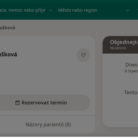
ace, nemoc nebo příjmení
Město nebo region
oušková
Objednejt
Neaktivní
ušková
ích
Dnes
8 Srpen
Tento 
Rezervovat termín
Názory pacientů (8)