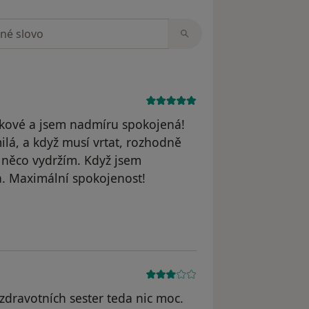
zorech
škové a jsem nadmíru spokojená!
ilá, a když musí vrtat, rozhodně
 něco vydržím. Když jsem
a. Maximální spokojenost!
straněn
 zdravotních sester teda nic moc.