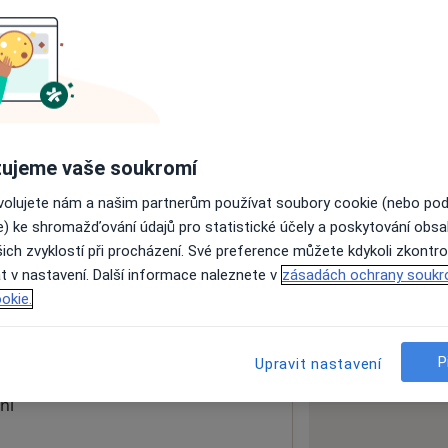
ách nejsou k dispozici
ádné informace o svých službách.
ujeme vaše soukromí
ovolujete nám a našim partnerům používat soubory cookie (nebo po
e) ke shromažďování údajů pro statistické účely a poskytování obs
ich zvyklostí při procházení. Své preference můžete kdykoli zkontro
oga
t v nastavení. Další informace naleznete v
zásadách ochrany soukr
okie.
 mapu
 otevře v nové záložce
P
Upravit nastavení
ní