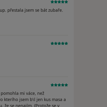
tup. přestala jsem se bát zubaře.
 pomohla mi váce, než
 kterího jsem b\l jen kus masa a
u, že se nenajím. (Protože se v