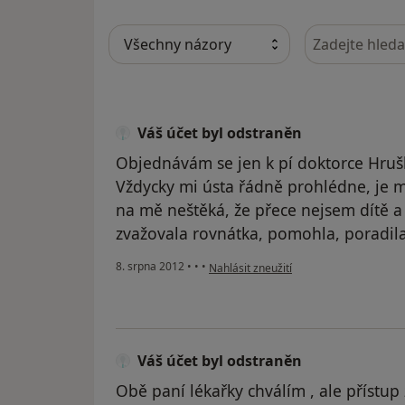
Hledejte v ná
Váš účet byl odstraněn
Objednávám se jen k pí doktorce Hru
Vždycky mi ústa řádně prohlédne, je m
na mě neštěká, že přece nejsem dítě a
zvažovala rovnátka, pomohla, poradil
podle názoru uživatele Váš účet byl od
8. srpna 2012
•
•
•
Nahlásit zneužití
Váš účet byl odstraněn
Obě paní lékařky chválím , ale přístup