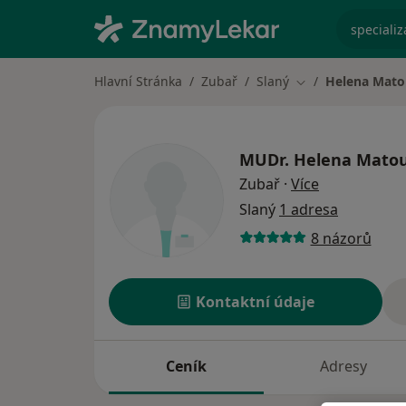
specializ
Hlavní Stránka
Zubař
Slaný
Helena Mat
Změna města
MUDr.
Helena Mato
o specializac
Zubař
·
Více
Slaný
1 adresa
8 názorů
Kontaktní údaje
Ceník
Adresy