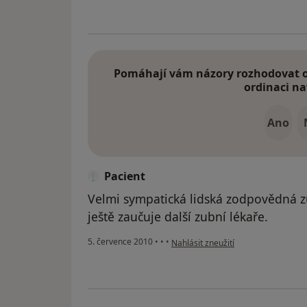
Pomáhají vám názory rozhodovat o 
ordinaci na
Ano
Pacient
Velmi sympatická lidská zodpovědná z
ještě zaučuje další zubní lékaře.
podle názoru uživatele Pacient
5. července 2010
•
•
•
Nahlásit zneužití