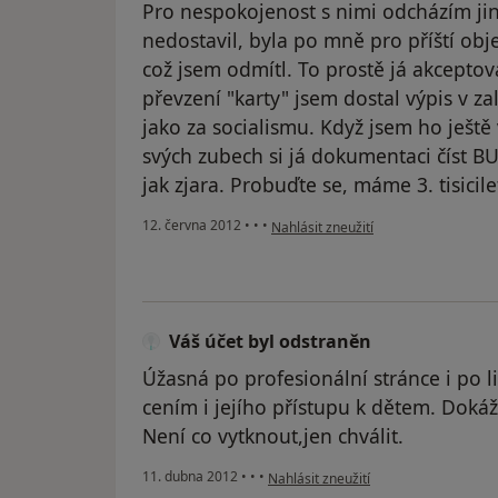
Pro nespokojenost s nimi odcházím ji
nedostavil, byla po mně pro příští ob
což jsem odmítl. To prostě já akcepto
převzení "karty" jsem dostal výpis v z
jako za socialismu. Když jsem ho ještě v
svých zubech si já dokumentaci číst B
jak zjara. Probuďte se, máme 3. tisicile
podle názoru uživatele Váš účet byl 
12. června 2012
•
•
•
Nahlásit zneužití
Váš účet byl odstraněn
Úžasná po profesionální stránce i po 
cením i jejího přístupu k dětem. Dokáž
Není co vytknout,jen chválit.
podle názoru uživatele Váš účet byl 
11. dubna 2012
•
•
•
Nahlásit zneužití