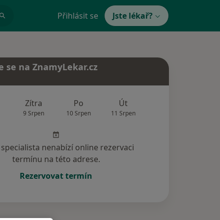
Přihlásit se
Jste lékař?
e se na ZnamyLekar.cz
Zítra
Po
Út
St
Čt
9 Srpen
10 Srpen
11 Srpen
12 Srpen
13 Srp
specialista nenabízí online rezervaci
termínu na této adrese.
Rezervovat termín