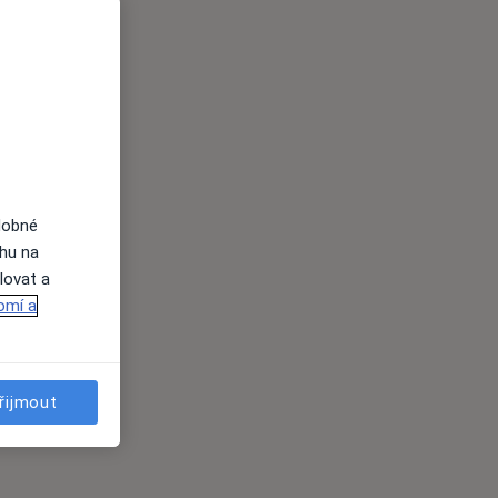
dobné
ahu na
lovat a
omí a
řijmout