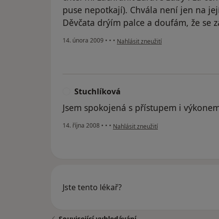
puse nepotkají). Chvála není jen na jej
Děvčata drýím palce a doufám, že se z
podle názoru uživatele Ivan Kratochví
14. února 2009
•
•
•
Nahlásit zneužití
Stuchlíková
S
Jsem spokojená s přístupem i výkonem
podle názoru uživatele Stuchlíková
14. října 2008
•
•
•
Nahlásit zneužití
Jste tento lékař?
Související vyhledávání