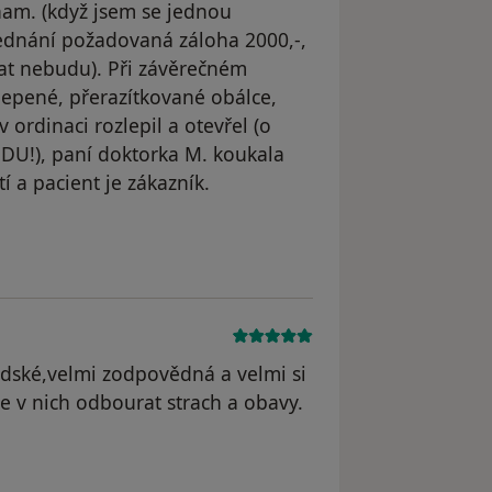
nam. (když jsem se jednou
jednání požadovaná záloha 2000,-,
vat nebudu). Při závěrečném
alepené, přerazítkované obálce,
 ordinaci rozlepil a otevřel (o
UDU!), paní doktorka M. koukala
tí a pacient je zákazník.
odstraněn
lidské,velmi zodpovědná a velmi si
e v nich odbourat strach a obavy.
odstraněn