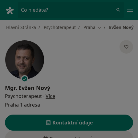
Hla
Co hledáte?
Hlavní Stránka
Psychoterapeut
Praha
Evžen Nový
Změna města
Mgr.
Evžen Nový
o specializacích
Psychoterapeut
·
Více
Praha
1 adresa
Kontaktní údaje