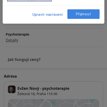
2 000 Kč
Detaily
Přijmout
Upravit nastavení
Konzultace online
1 300 Kč
Detaily
Psychoterapie
Detaily
Jak fungují ceny?
Adresa
Evžen Nový - psychoterapie
Železná 18,
Praha
110 00