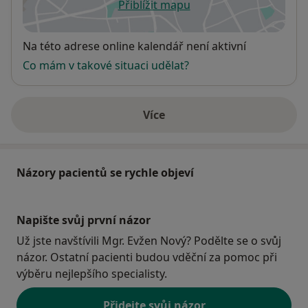
Přiblížit mapu
se otevře v nové záložce
Dostupnost
Na této adrese online kalendář není aktivní
Co mám v takové situaci udělat?
Více
o adrese
Názory pacientů se rychle objeví
Napište svůj první názor
Už jste navštívili Mgr. Evžen Nový? Podělte se o svůj
názor. Ostatní pacienti budou vděční za pomoc při
výběru nejlepšího specialisty.
Přidejte svůj názor