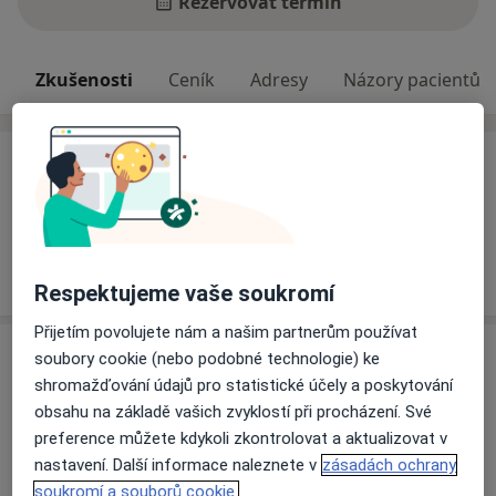
Rezervovat termín
Zkušenosti
Ceník
Adresy
Názory pacientů
Zkušenosti
Odborník na:
Psychoterapie
Pacienti, které ošetřuji
Dospělí
Respektujeme vaše soukromí
Přijetím povolujete nám a našim partnerům používat
Služby a ceník služeb
soubory cookie (nebo podobné technologie) ke
shromažďování údajů pro statistické účely a poskytování
Individuální psychoterapie
obsahu na základě vašich zvyklostí při procházení. Své
1 300 Kč
Detaily
preference můžete kdykoli zkontrolovat a aktualizovat v
nastavení. Další informace naleznete v
zásadách ochrany
Konzultace pro páry
soukromí a souborů cookie.