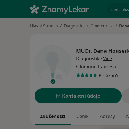
specializ
Hlavní Stránka
Diagnostik
Olomouc
Dana
Změna mě
MUDr.
Dana Houserk
o specia
Diagnostik
·
Více
Olomouc
1 adresa
6 názorů
Kontaktní údaje
Zkušenosti
Ceník
Adresy
N