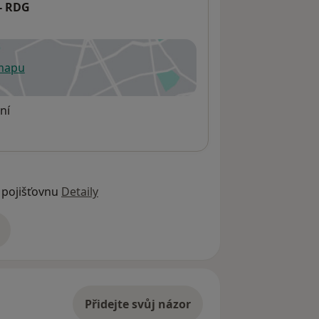
- RDG
 mapu
 otevře v nové záložce
ní
 pojišťovnu
Detaily
adrese
Přidejte svůj názor