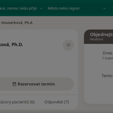
ace, nemoc nebo příjmení
Město nebo region
 Houserková, Ph.d.
sta
Objednejt
Neaktivní
ová, Ph.D.
lizacích
Dnes
7 Srpen
Tento 
Rezervovat termín
ázory pacientů (6)
Odpovědi (7)