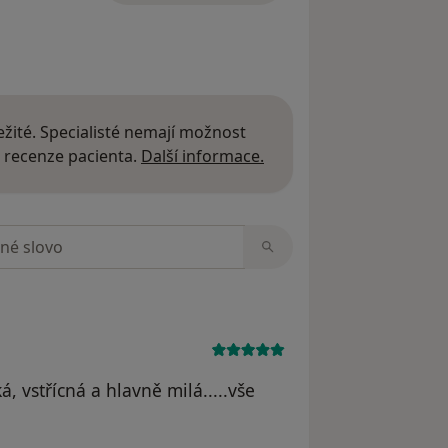
žité. Specialisté nemají možnost
Další informace o názor
 recenze pacienta.
Další informace.
zorech
, vstřícná a hlavně milá.....vše