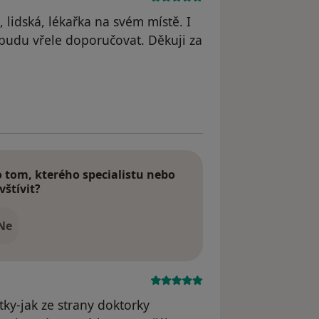
lidská, lékařka na svém místě. I
 budu vřele doporučovat. Děkuji za
odstraněn
tom, kterého specialistu nebo
vštívit?
Ne
ky-jak ze strany doktorky