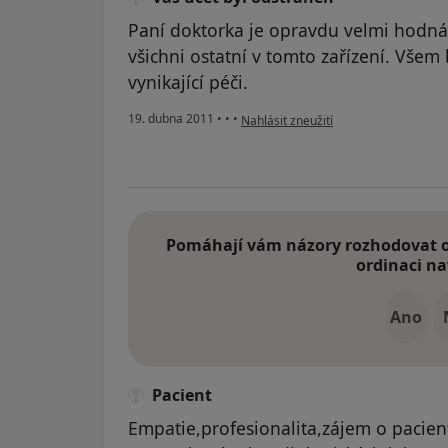
Paní doktorka je opravdu velmi hodná, 
všichni ostatní v tomto zařízení. Všem
vynikající péči.
podle názoru uživatele Váš účet byl 
19. dubna 2011
•
•
•
Nahlásit zneužití
Pomáhají vám názory rozhodovat o 
ordinaci na
Ano
Pacient
Empatie,profesionalita,zájem o pacient