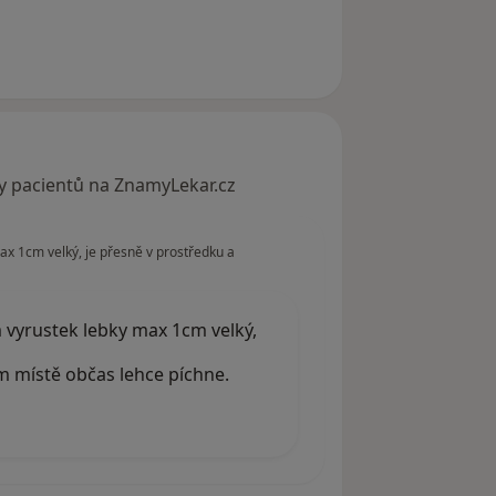
ka
y pacientů na ZnamyLekar.cz
x 1cm velký, je přesně v prostředku a
 vyrustek lebky max 1cm velký,
 místě občas lehce píchne.