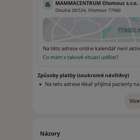
MAMMACENTRUM Olomouc s.r.o. 
Dlouhá 28/524,
Olomouc
77900
Přiblížit
se
Dostupnost
Na této adrese online kalendář není aktiv
Co mám v takové situaci udělat?
Způsoby platby (soukromé návštěvy)
Na teto adrese lékař přijímá pacienty na
Více
o 
Názory