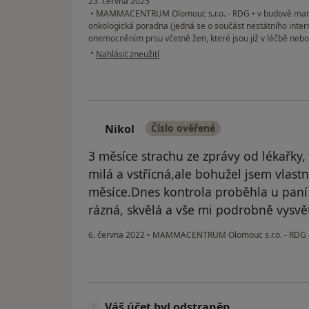
23. června 2025
•
MAMMACENTRUM Olomouc s.r.o. - RDG
•
v budově mam
onkologická poradna (jedná se o součást nestátního inter
onemocněním prsu včetně žen, které jsou již v léčbě nebo
podle názoru uživatele pacientka
•
Nahlásit zneužití
Nikol
Číslo ověřené
N
3 měsíce strachu ze zprávy od lékařky, 
milá a vstřícná,ale bohužel jsem vlast
měsíce.Dnes kontrola proběhla u paní
rázná, skvělá a vše mi podrobně vysvět
6. června 2022
•
MAMMACENTRUM Olomouc s.r.o. - RDG
Váš účet byl odstraněn