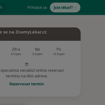
Přihlásit se
Jste lékař?
e se na ZnamyLekar.cz
Zítra
Ne
Po
Út
St
8 Srpen
9 Srpen
10 Srpen
11 Srpen
12 Srp
specialista nenabízí online rezervaci
termínu na této adrese.
Rezervovat termín