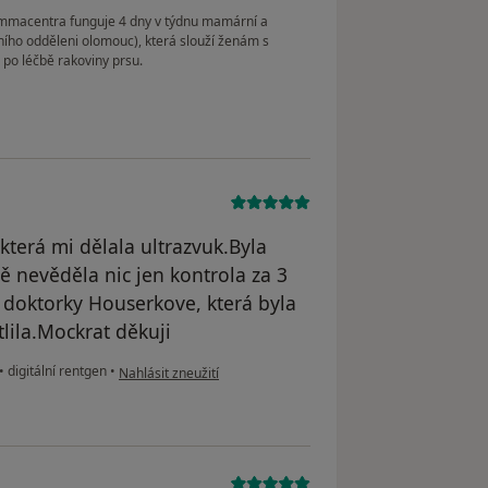
macentra funguje 4 dny v týdnu mamární a
ního odděleni olomouc), která slouží ženám s
 po léčbě rakoviny prsu.
která mi dělala ultrazvuk.Byla
ně nevěděla nic jen kontrola za 3
 doktorky Houserkove, která byla
lila.Mockrat děkuji
podle názoru uživatele Nikol
•
digitální rentgen
•
Nahlásit zneužití