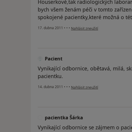
Houserkové,tak radiologických laboran
bych všem ženám péči v tomto zařízení.
spokojené pacientky,které možná o tét
podle názoru uživatele Pacient
17. dubna 2011
•
•
•
Nahlásit zneužití
Pacient
Vynikající odbornice, obětavá, milá, 
pacientku.
podle názoru uživatele Pacient
14. dubna 2011
•
•
•
Nahlásit zneužití
pacientka Šárka
P
Vynikající odbornice se zájmem o paci