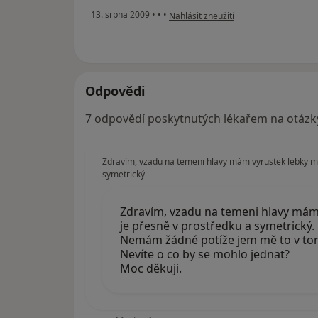
podle názoru uživatele pacientka Šár
13. srpna 2009
•
•
•
Nahlásit zneužití
Odpovědi
7 odpovědí poskytnutých lékařem na otázk
Zdravím, vzadu na temeni hlavy mám vyrustek lebky ma
symetrický
Zdravím, vzadu na temeni hlavy mám
je přesně v prostředku a symetrický.
Nemám žádné potíže jem mě to v tom
Nevíte o co by se mohlo jednat?
Moc děkuji.