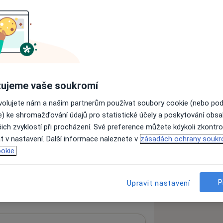
la v r. 1988. 20 let jsem pracovala na
ala jsem 1. atestaci z Radiologie v r.
tudium (Ph.D.) jsem ukončila v r. 2004.
adiologické klinice především
o primář
ujeme vaše soukromí
ého centra v Olomouci
ovolujete nám a našim partnerům používat soubory cookie (nebo po
Asociace mamodiagnostiků ČR,
e) ke shromažďování údajů pro statistické účely a poskytování obs
gnostiku ČR, členem zahraničních
ich zvyklostí při procházení. Své preference můžete kdykoli zkontro
u a léčbou onemocnění prsů (EUSOBI,
t v nastavení. Další informace naleznete v
zásadách ochrany soukr
okie.
xi v mamodiagnostice. I další personál
ravotní sestry, jsou specializované
ás možno na e-mailové adrese
P
Upravit nastavení