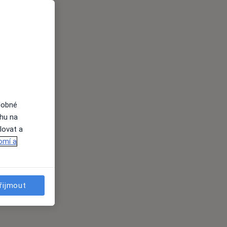
dobné
ahu na
lovat a
omí a
řijmout