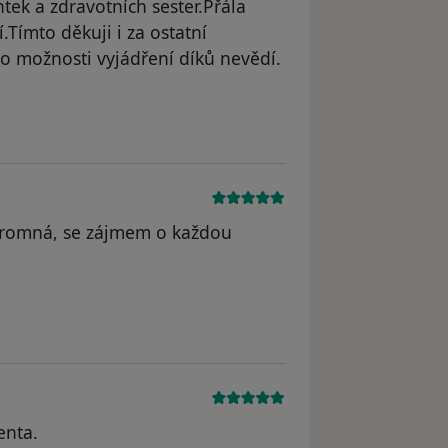
tek a zdravotních sester.Přála
Tímto děkuji i za ostatní
o možnosti vyjádření díků nevědí.
skromná, se zájmem o každou
enta.