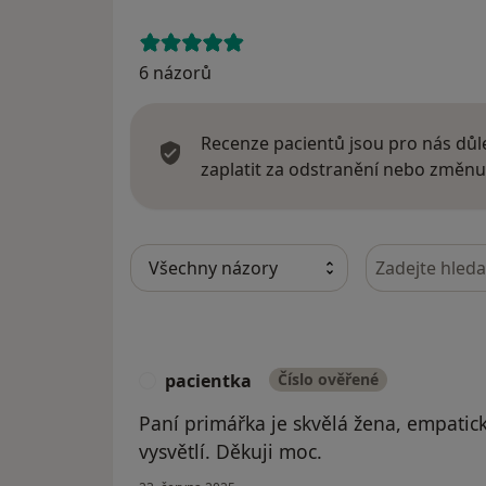
6 názorů
Recenze pacientů jsou pro nás důle
zaplatit za odstranění nebo změnu
Hledejte v ná
pacientka
Číslo ověřené
P
Paní primářka je skvělá žena, empatická
vysvětlí. Děkuji moc.