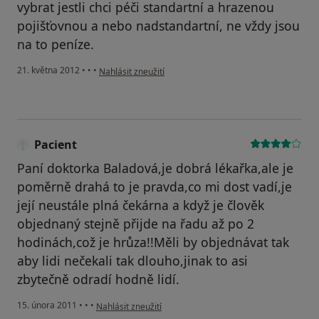
vybrat jestli chci péči standartní a hrazenou
pojišťovnou a nebo nadstandartní, ne vždy jsou
na to peníze.
podle názoru uživatele Váš účet byl odstraněn
21. května 2012
•
•
•
Nahlásit zneužití
Pacient
Paní doktorka Baladová,je dobrá lékařka,ale je
poměrně drahá to je pravda,co mi dost vadí,je
její neustále plná čekárna a když je člověk
objednaný stejně přijde na řadu až po 2
hodinách,což je hrůza!!Měli by objednávat tak
aby lidi nečekali tak dlouho,jinak to asi
zbytečně odradí hodně lidí.
podle názoru uživatele Pacient
15. února 2011
•
•
•
Nahlásit zneužití