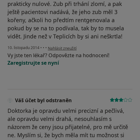
prakticky nulové. Zub při trhání zlomí, a pak
ještě pacientovi nadává, že jeho zub měl 3
kořeny, ačkoli ho předtím rentgenovala a
pokud by se na to podívala, tak by to musela
vidět. Jinde než v Teplicích by si ani neškrtla!
podle názoru uživatele Váš účet byl odstraněn
10. listopadu 2014
•
•
•
Nahlásit zneužití
Vy jste ten lékař? Odpovězte na hodnocení!
Zaregistrujte se nyní
Váš účet byl odstraněn
Doktorka je opravdu velmi precizní a pečlivá,
ale opravdu velmi drahá, nesouhlasím s
názorem že ceny jsou přijatelné, pro mě určitě
ne. Myslím si, že bych měla mít tu možnost si