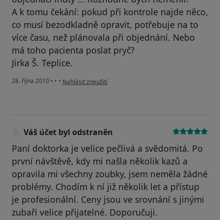
A k tomu čekání: pokud při kontrole najde něco,
co musí bezodkladně opravit, potřebuje na to
více času, než plánovala při objednání. Nebo
má toho pacienta poslat pryč?
Jirka Š. Teplice.
podle názoru uživatele Pacient
28. října 2010
•
•
•
Nahlásit zneužití
Váš účet byl odstraněn
Paní doktorka je velice pečlivá a svědomitá. Po
první návštěvě, kdy mi našla několik kazů a
opravila mi všechny zoubky, jsem neměla žádné
problémy. Chodím k ní již několik let a přístup
je profesionální. Ceny jsou ve srovnání s jinými
zubaři velice přijatelné. Doporučuji.