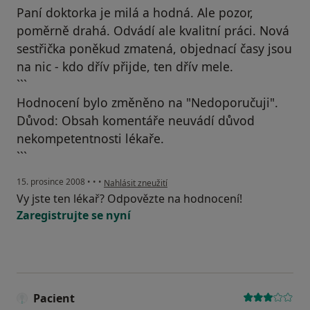
Paní doktorka je milá a hodná. Ale pozor,
poměrně drahá. Odvádí ale kvalitní práci. Nová
sestřička poněkud zmatená, objednací časy jsou
na nic - kdo dřív přijde, ten dřív mele.
```
Hodnocení bylo změněno na "Nedoporučuji".
Důvod: Obsah komentáře neuvádí důvod
nekompetentnosti lékaře.
```
podle názoru uživatele Míša
15. prosince 2008
•
•
•
Nahlásit zneužití
Vy jste ten lékař? Odpovězte na hodnocení!
Zaregistrujte se nyní
Pacient