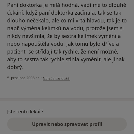
Paní doktorka je milá hodná, vadí mě to dlouhé
čekání, když paní doktorka začínala, tak se tak
dlouho nečekalo, ale co mi vrtá hlavou, tak je to
např. výměna kelímků na vodu, protože jsem si
nikdy nevšimla, že by sestra kelímek vyměnila
nebo napouštěla vodu, jak tomu bylo dříve a
pacienti se střídají tak rychle, že není možné,
aby to sestra tak rychle stihla vyměnit, ale jinak
dobrý.
podle názoru uživatele Pacient
5. prosince 2008
•
•
•
Nahlásit zneužití
Jste tento lékař?
Upravit nebo spravovat profil