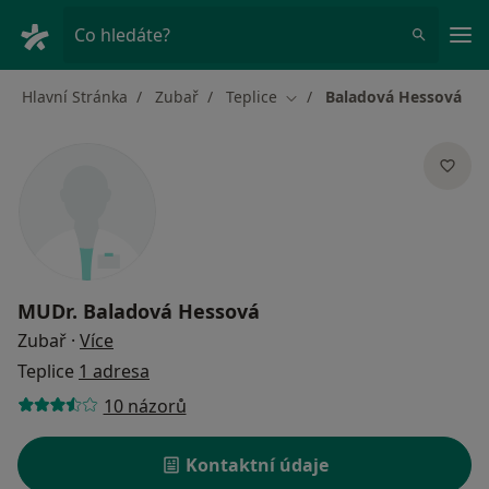
Hla
Co hledáte?
Hlavní Stránka
Zubař
Teplice
Baladová Hessová
Změna města
MUDr.
Baladová Hessová
o specializacích
Zubař
·
Více
Teplice
1 adresa
10 názorů
Kontaktní údaje