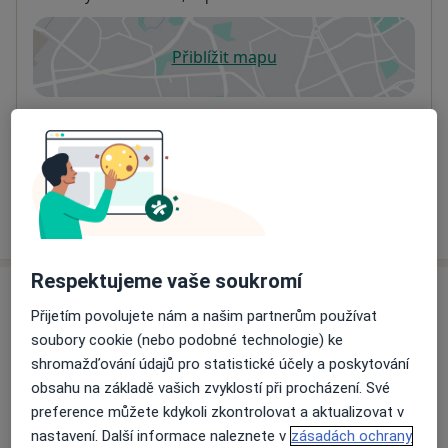
Přiblížit mapu
se otevře v nové záložce
Dostupnost
Na této adrese online kalendář není aktivní
Co mám v takové situaci udělat?
Více
o adrese
Respektujeme vaše soukromí
Názory
Přijetím povolujete nám a našim partnerům používat
soubory cookie (nebo podobné technologie) ke
Přidejte svůj názor
shromažďování údajů pro statistické účely a poskytování
obsahu na základě vašich zvyklostí při procházení. Své
preference můžete kdykoli zkontrolovat a aktualizovat v
10 názorů
nastavení. Další informace naleznete v
zásadách ochrany