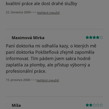
kvalitní práce ale dost drahé služby
podle názoru uživatele zuzana
22. července 2009
•
•
•
Nahlásit zneužití
Maximová Mirka
M
Paní doktorka mi odhalila kazy, o kterých mě
paní doktorka Pokšteflová zřejmě zapoměla
informovat. Tím pádem jsem sakra hodně
zaplatila za plomby, ale přístup výborný a
profesionální práce.
podle názoru uživatele Maximová Mirka
15. prosince 2008
•
•
•
Nahlásit zneužití
Míša
M