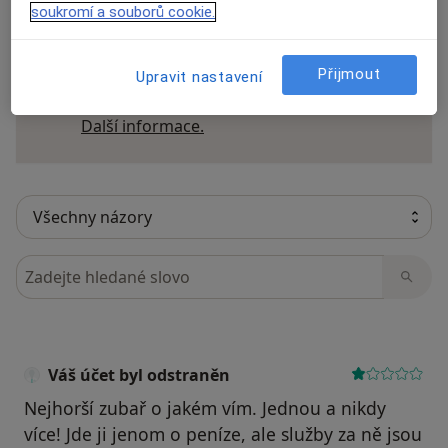
soukromí a souborů cookie.
Recenze pacientů jsou pro nás důležité.
Přijmout
Specialisté nemají možnost zaplatit za
Upravit nastavení
odstranění nebo změnu recenze pacienta.
Další informace o názorech
Další informace.
Hledejte v názorech
Váš účet byl odstraněn
Nejhorší zubař o jakém vím. Jednou a nikdy
více! Jde ji jenom o peníze, ale služby za ně jsou