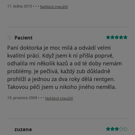
podle názoru uživatele Váš účet byl odstraněn
11. ledna 2010
•
•
•
Nahlásit zneužití
Pacient
Paní doktorka je moc milá a odvádí velmi
kvalitní práci. Když jsem k ní přišla poprvé,
odhalila mi několik kazů a od té doby nemám
problémy. Je pečlivá, každý zub důkladně
prohlíží a jednou za dva roky dělá rentgen.
Takovou péči jsem u nikoho jiného neměla.
podle názoru uživatele Pacient
19. prosince 2009
•
•
•
Nahlásit zneužití
zuzana
Z