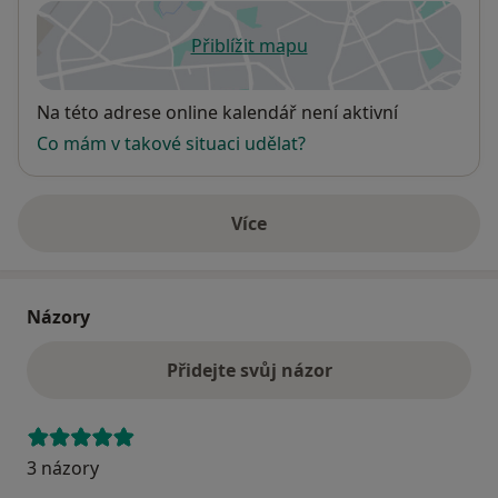
Přiblížit mapu
se otevře v nové záložce
Dostupnost
Na této adrese online kalendář není aktivní
Co mám v takové situaci udělat?
Více
o adrese
Názory
Přidejte svůj názor
3 názory