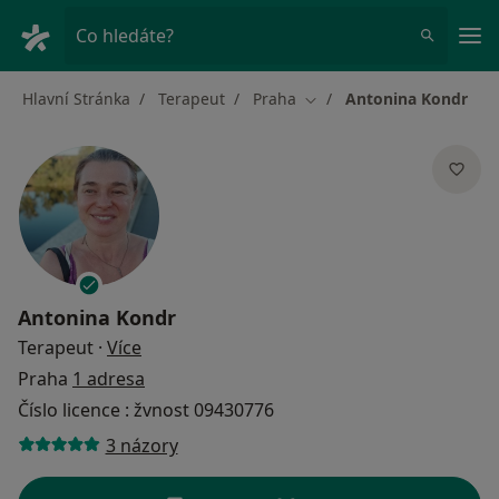
Hla
Co hledáte?
Hlavní Stránka
Terapeut
Praha
Antonina Kondr
Změna města
Antonina Kondr
o specializacích
Terapeut
·
Více
Praha
1 adresa
Číslo licence : žvnost 09430776
3 názory