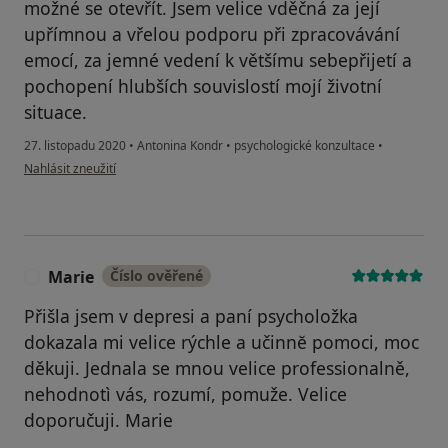
možné se otevřít. Jsem velice vděčná za její
upřímnou a vřelou podporu při zpracovávání
emocí, za jemné vedení k většímu sebepřijetí a
pochopení hlubších souvislostí mojí životní
situace.
27. listopadu 2020
•
Antonina Kondr
•
psychologické konzultace
•
podle názoru uživatele Magdalena
Nahlásit zneužití
Marie
Číslo ověřené
M
Přišla jsem v depresi a paní psycholožka
dokazala mi velice rýchle a učinnĕ pomoci, moc
děkuji. Jednala se mnou velice professionalně,
nehodnotì vás, rozumí, pomuže. Velice
doporučuji. Marie