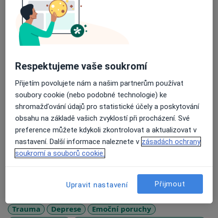
republice a dále se průběžně vzdělávám.
Ve své práci využívám principy transakční analýzy,
krizové intervence a dalších psychologických přístupů.
Konzultace poskytuji v ruském, francouzkém, českém
a ukrajinském jazyce.
Respektujeme vaše soukromí
Podnikatelská činnost je vykonávána na základě
Přijetím povolujete nám a našim partnerům používat
živnosti „Poradenská a konzultační činnost, zpracování
soubory cookie (nebo podobné technologie) ke
odborných studií a posudků“.
shromažďování údajů pro statistické účely a poskytování
obsahu na základě vašich zvyklostí při procházení. Své
O mně
Více
preference můžete kdykoli zkontrolovat a aktualizovat v
Odborník na:
nastavení. Další informace naleznete v
zásadách ochrany
Psychosomatika
soukromí a souborů cookie.
Rodinná terapie
Kariérní poradenství
Přijmout
Upravit nastavení
Hlavní léčená onemocnění
Trauma
Deprese
Emoční poruchy