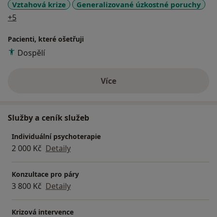
Vztahová krize
Generalizované úzkostné poruchy
a11y_sr_more_diseases
+5
Pacienti, které ošetřuji
Dospělí
Více
o zkušenostech
Služby a ceník služeb
Individuální psychoterapie
2 000 Kč
Detaily
Konzultace pro páry
3 800 Kč
Detaily
Krizová intervence