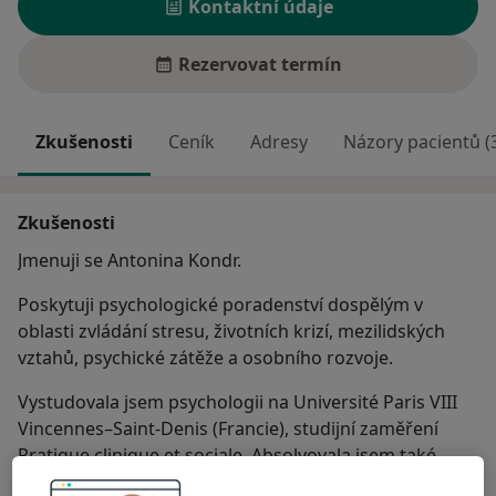
Kontaktní údaje
Rezervovat termín
Zkušenosti
Ceník
Adresy
Názory pacientů (
Zkušenosti
Jmenuji se Antonina Kondr.
Poskytuji psychologické poradenství dospělým v
oblasti zvládání stresu, životních krizí, mezilidských
vztahů, psychické zátěže a osobního rozvoje.
Vystudovala jsem psychologii na Université Paris VIII
Vincennes–Saint-Denis (Francie), studijní zaměření
Pratique clinique et sociale. Absolvovala jsem také
odborné vzdělávání v krizové intervenci v České