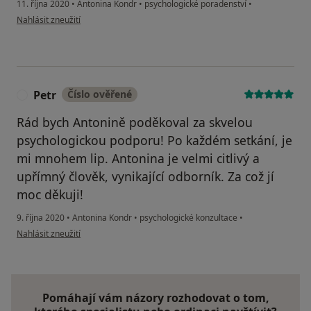
11. října 2020
•
Antonina Kondr
•
psychologické poradenství
•
podle názoru uživatele Marie
Nahlásit zneužití
Petr
Číslo ověřené
P
Rád bych Antonině poděkoval za skvelou
psychologickou podporu! Po každém setkání, je
mi mnohem lip. Antonina je velmi citlivý a
upřímný člověk, vynikající odborník. Za což jí
moc děkuji!
9. října 2020
•
Antonina Kondr
•
psychologické konzultace
•
podle názoru uživatele Petr
Nahlásit zneužití
Pomáhají vám názory rozhodovat o tom,