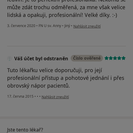
může zdát trochu odměřená, za mne však velice
lidská a opakuji, profesionální! Velké díky. :-)
podle názoru uživatele KJ
3. července 2020
•
FN U sv. Anny
•
Jiný
•
Nahlásit zneužití
Váš účet byl odstraněn
Číslo ověřené
Tuto lékařku velice doporučuji, pro její
profesionální přístup a pohotové jednání i přes
obrovský nápor pacientů.
podle názoru uživatele Váš účet byl odstraněn
17. června 2015
•
•
•
Nahlásit zneužití
Jste tento lékař?