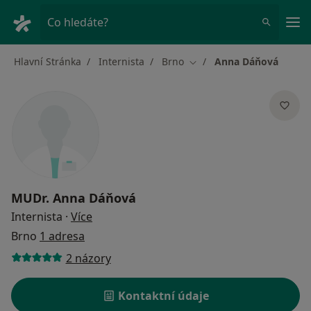
Hla
Co hledáte?
Hlavní Stránka
Internista
Brno
Anna Dáňová
Změna města
MUDr.
Anna Dáňová
o specializacích
Internista
·
Více
Brno
1 adresa
2 názory
Kontaktní údaje