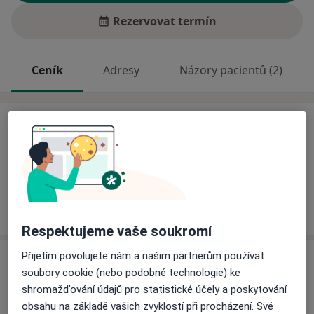
Rezervovat termín
Ceník
Adresy
Názory pacientů (2)
Ceník
Informace o službách a cenách nejsou k dispozici
Tento specialista ještě nepřidával žádné informace o
svých službách.
Respektujeme vaše soukromí
Přijetím povolujete nám a našim partnerům používat
Adresa
soubory cookie (nebo podobné technologie) ke
shromažďování údajů pro statistické účely a poskytování
FN U sv. Anny
obsahu na základě vašich zvyklostí při procházení. Své
Pekařská 53,
Brno
656 91