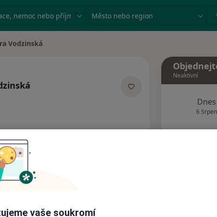
ace, nemoc nebo příjmení
Město nebo region
ra Vodzinská
Objednejt
Neaktivní
dzinská
izacích
Dnes
6 Srpen
Tento 
Rezervovat termín
Názory pacientů (1)
ujeme vaše soukromí