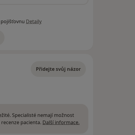
 pojišťovnu
Detaily
adrese
Přidejte svůj názor
žité. Specialisté nemají možnost
Další informace o názor
 recenze pacienta.
Další informace.