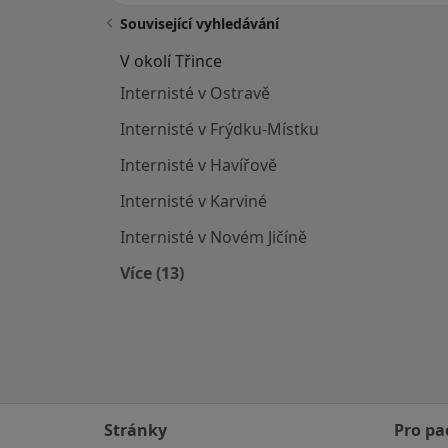
Související vyhledávání
V okolí Třince
Internisté v Ostravě
Internisté v Frýdku-Místku
Internisté v Havířově
Internisté v Karviné
Internisté v Novém Jičíně
Více (13)
Více v kategorii: V okolí Třince
Stránky
Pro pa