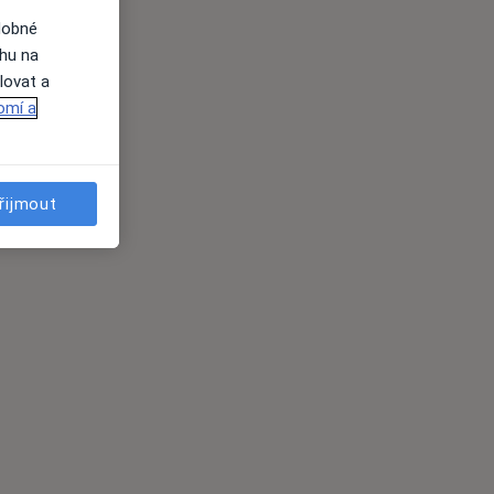
dobné
ahu na
lovat a
omí a
řijmout