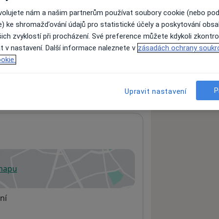
ovolujete nám a našim partnerům používat soubory cookie (nebo po
e) ke shromažďování údajů pro statistické účely a poskytování obs
ách nejsou k dispozici
ich zvyklostí při procházení. Své preference můžete kdykoli zkontro
t v nastavení. Další informace naleznete v
zásadách ochrany soukr
ádné informace o svých službách.
okie.
P
Upravit nastavení
 mapu
 otevře v nové záložce
ní