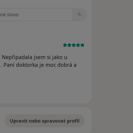
zorech
 Nepřipadala jsem si jako u
ji. Paní doktorka je moc dobrá a
ele Fečkaninová
Upravit nebo spravovat profil