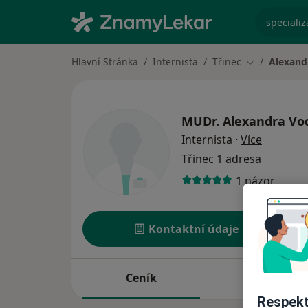
specializ
Hlavní Stránka
Internista
Třinec
Alexand
Změna města
MUDr.
Alexandra Vo
o special
Internista
·
Více
Třinec
1 adresa
1 názor
Kontaktní údaje
Ceník
Adresy
Respekt