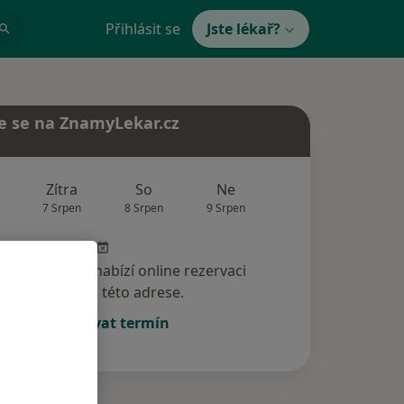
Přihlásit se
Jste lékař?
e se na ZnamyLekar.cz
Zítra
So
Ne
Po
Út
7 Srpen
8 Srpen
9 Srpen
10 Srpen
11 Srp
specialista nenabízí online rezervaci
termínu na této adrese.
Rezervovat termín