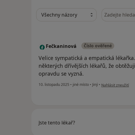
Hledejte v ná
Fečkaninová
Číslo ověřené
F
Velice sympatická a empatická lékařka.
některých dřívějších lékařů, že obtěžu
opravdu se vyzná.
podle názoru uživat
10. listopadu 2025
•
jiné místo
•
Jiný
•
Nahlásit zneužití
Jste tento lékař?