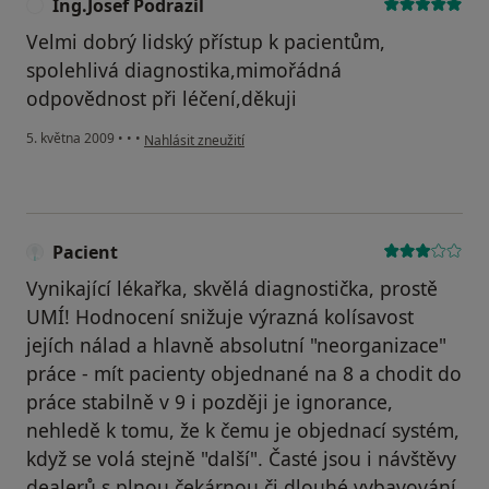
Ing.Josef Podrazil
I
Velmi dobrý lidský přístup k pacientům,
spolehlivá diagnostika,mimořádná
odpovědnost při léčení,děkuji
podle názoru uživatele Ing.Josef Podrazil
5. května 2009
•
•
•
Nahlásit zneužití
Pacient
Vynikající lékařka, skvělá diagnostička, prostě
UMÍ! Hodnocení snižuje výrazná kolísavost
jejích nálad a hlavně absolutní "neorganizace"
práce - mít pacienty objednané na 8 a chodit do
práce stabilně v 9 i později je ignorance,
nehledě k tomu, že k čemu je objednací systém,
když se volá stejně "další". Časté jsou i návštěvy
dealerů s plnou čekárnou či dlouhé vybavování