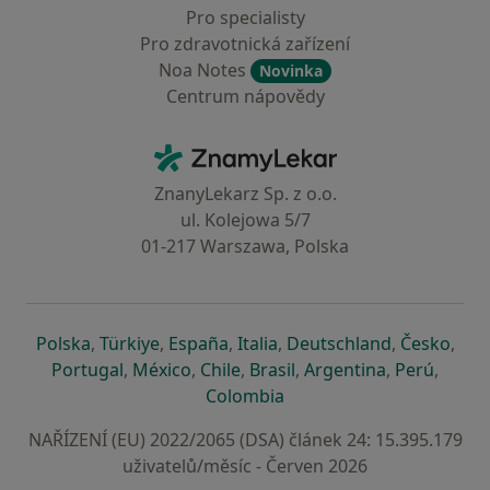
Pro specialisty
Pro zdravotnická zařízení
Noa Notes
Novinka
Centrum nápovědy
Kontakt
ZnamyLekar - Hlavní stránka
ZnanyLekarz Sp. z o.o.
ul. Kolejowa 5/7
01-217 Warszawa, Polska
se otevře v nové záložce
se otevře v nové záložce
se otevře v nové záložce
se otevře v nové záložce
se otevře v 
se o
Polska
,
Türkiye
,
España
,
Italia
,
Deutschland
,
Česko
,
se otevře v nové záložce
se otevře v nové záložce
se otevře v nové záložce
se otevře v nové záložc
se otevře v 
se ote
Portugal
,
México
,
Chile
,
Brasil
,
Argentina
,
Perú
,
se otevře v nové záložce
Colombia
NAŘÍZENÍ (EU) 2022/2065 (DSA) článek 24: 15.395.179
uživatelů/měsíc - Červen 2026