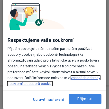
Přiblížit mapu
se otevře v nové záložce
Dostupnost
Na této adrese online kalendář není aktivní
Co mám v takové situaci udělat?
Respektujeme vaše soukromí
Přijetím povolujete nám a našim partnerům používat
Způsoby platby (soukromé návštěvy)
soubory cookie (nebo podobné technologie) ke
Na teto adrese lékař přijímá pacienty na pojišťovnu
shromažďování údajů pro statistické účely a poskytování
Detaily
obsahu na základě vašich zvyklostí při procházení. Své
preference můžete kdykoli zkontrolovat a aktualizovat v
Více
o adrese
nastavení. Další informace naleznete v
zásadách ochrany
soukromí a souborů cookie.
Názory
Přijmout
Upravit nastavení
Přidejte svůj názor