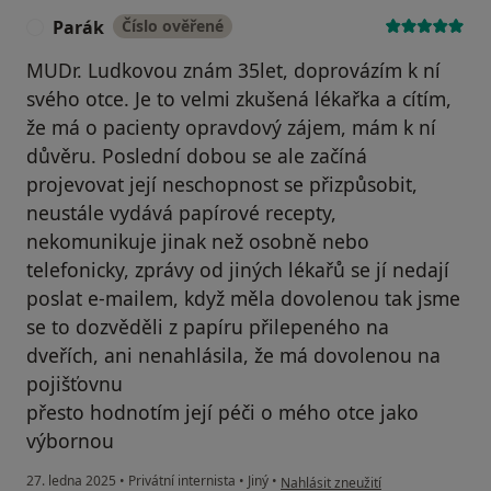
Parák
Číslo ověřené
P
MUDr. Ludkovou znám 35let, doprovázím k ní
svého otce. Je to velmi zkušená lékařka a cítím,
že má o pacienty opravdový zájem, mám k ní
důvěru. Poslední dobou se ale začíná
projevovat její neschopnost se přizpůsobit,
neustále vydává papírové recepty,
nekomunikuje jinak než osobně nebo
telefonicky, zprávy od jiných lékařů se jí nedají
poslat e-mailem, když měla dovolenou tak jsme
se to dozvěděli z papíru přilepeného na
dveřích, ani nenahlásila, že má dovolenou na
pojišťovnu
přesto hodnotím její péči o mého otce jako
výbornou
podle názoru uživatele Parák
27. ledna 2025
•
Privátní internista
•
Jiný
•
Nahlásit zneužití