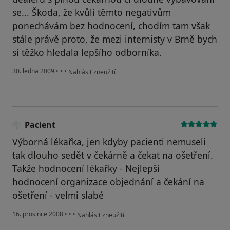
se... Škoda, že kvůli těmto negativům
ponechávám bez hodnocení, chodím tam však
stále právě proto, že mezi internisty v Brně bych
si těžko hledala lepšího odborníka.
podle názoru uživatele Pacient
30. ledna 2009
•
•
•
Nahlásit zneužití
Pacient
Výborná lékařka, jen kdyby pacienti nemuseli
tak dlouho sedět v čekárně a čekat na ošetření.
Takže hodnocení lékařky - Nejlepší
hodnocení organizace objednání a čekání na
ošetření - velmi slabé
podle názoru uživatele Pacient
16. prosince 2008
•
•
•
Nahlásit zneužití