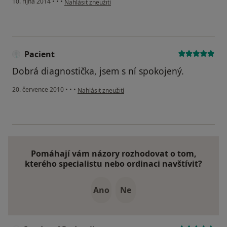
10. října 2014
•
•
•
Nahlásit zneužití
Pacient
Dobrá diagnostička, jsem s ní spokojený.
podle názoru uživatele Pacient
20. července 2010
•
•
•
Nahlásit zneužití
Pomáhají vám názory rozhodovat o tom,
kterého specialistu nebo ordinaci navštívit?
Ano
Ne