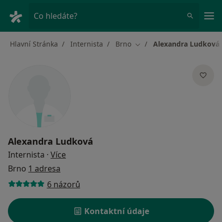
Hla
Co hledáte?
Hlavní Stránka
Internista
Brno
Alexandra Ludková
Změna města
Alexandra Ludková
o specializacích
Internista
·
Více
Brno
1 adresa
6 názorů
Kontaktní údaje