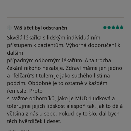
Váš účet byl odstraněn
Skvělá lékařka s lidským individuálním
přístupem k pacientům. Výborná doporučení k
dalším
případným odborným lékařům. A ta trocha
čekání nikoho nezabije. Zdraví máme jen jedno
a "felčarů"s titulem je jako suchého listí na
podzim. Obdobné je to ostatně v každém
řemesle. Proto
si važme odborníků, jako je MUDr.Ludková a
tolerujme jejich lidskost alespoň tak, jak to dělá
většina z nás u sebe. Pokud by to šlo, dal bych
těch hvězdiček i deset.
podle názoru uživatele Váš účet byl odstraněn