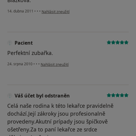
Blažková.
podle názoru uživatele Pacient
14. dubna 2011
•
•
•
Nahlásit zneužití
Pacient
Perfektní zubařka.
podle názoru uživatele Pacient
24. srpna 2010
•
•
•
Nahlásit zneužití
Váš účet byl odstraněn
Celá naše rodina k této lekařce pravidelně
dochází.Její zákroky jsou profesionalně
provedeny.Akutní prípady jsou špičkově
ošetřeny.Za to paní lekařce ze srdce