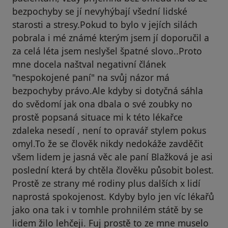
bezpochyby se jí nevyhýbají všední lidské
starosti a stresy.Pokud to bylo v jejích silách
pobrala i mé známé kterým jsem jí doporučil a
za celá léta jsem neslyšel špatné slovo..Proto
mne docela naštval negativní článek
"nespokojené paní" na svůj názor má
bezpochyby právo.Ale kdyby si dotyčná sáhla
do svědomí jak ona dbala o své zoubky no
prostě popsaná situace mi k této lékařce
zdaleka nesedí , není to opravář stylem pokus
omyl.To že se člověk nikdy nedokáže zavděčit
všem lidem je jasná věc ale paní Blažková je asi
poslední která by chtěla člověku působit bolest.
Prostě ze strany mé rodiny plus dalších x lidí
naprostá spokojenost. Kdyby bylo jen víc lékařů
jako ona tak i v tomhle prohnilém státě by se
lidem žilo lehčeji. Fuj prostě to ze mne muselo