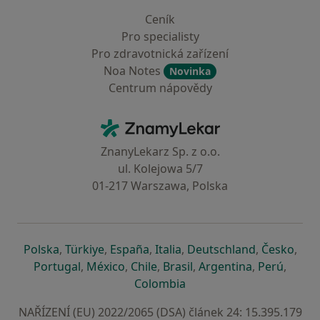
Ceník
Pro specialisty
Pro zdravotnická zařízení
Noa Notes
Novinka
Centrum nápovědy
Kontakt
ZnamyLekar - Hlavní stránka
ZnanyLekarz Sp. z o.o.
ul. Kolejowa 5/7
01-217 Warszawa, Polska
se otevře v nové záložce
se otevře v nové záložce
se otevře v nové záložce
se otevře v nové záložce
se otevře v 
se o
Polska
,
Türkiye
,
España
,
Italia
,
Deutschland
,
Česko
,
se otevře v nové záložce
se otevře v nové záložce
se otevře v nové záložce
se otevře v nové záložc
se otevře v 
se ote
Portugal
,
México
,
Chile
,
Brasil
,
Argentina
,
Perú
,
se otevře v nové záložce
Colombia
NAŘÍZENÍ (EU) 2022/2065 (DSA) článek 24: 15.395.179