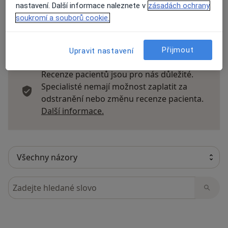
nastavení. Další informace naleznete v
zásadách ochrany
soukromí a souborů cookie.
13 názorů
Přijmout
Upravit nastavení
Recenze pacientů jsou pro nás důležité.
Specialisté nemají možnost zaplatit za
odstranění nebo změnu recenze pacienta.
Další informace o názorech
Další informace.
Hledejte v názorech