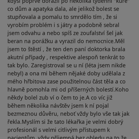
kdysi poprvé dorazil po několika týdenní "kůře"
co dům a apatyka dala, ale jelikož bolest se
stupňovala a pomalu to smrdělo tím , že si
vyrobím problém i s játry a podobně sebral
jsem odvahu a nebo spíš ze zoufalství šel jak
beran na porážku a vyrazil do nemocnice.Měl
jsem to štěstí , že ten den paní doktorka brala
akutní případy , respektive alespoň tenkrát to
tak bylo. Zaregistroval se u ní (léta jsem nikde
nebyl) a ona mi během nějaké doby udělala z
mého hřbitova zase použitelnou část těla a co
hlavně pomohla mi od příšerných bolestí.Koho
někdy bolel zub ví o čem to je.A co víc již
během několika návštěv jsem k ní pojal
bezmeznou důvěru, neboť vždy bylo vše tak jak
řekla.Myslím si že tato lékařka je velmi dobrý
profesionál s velmi citlivým přístupem k
pacientům, vždy příjemná bez ohledu na to že