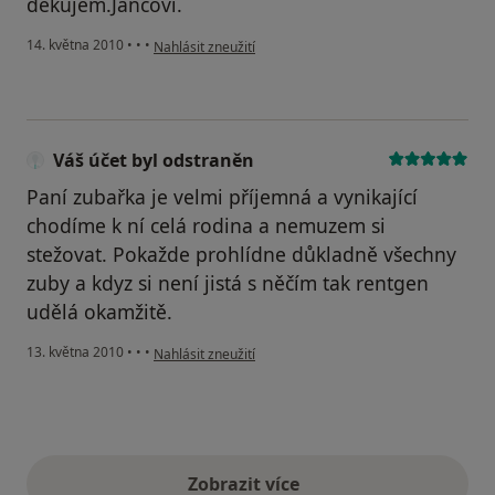
děkujem.Jančovi.
podle názoru uživatele Váš účet byl odstraněn
14. května 2010
•
•
•
Nahlásit zneužití
Váš účet byl odstraněn
Paní zubařka je velmi příjemná a vynikající
chodíme k ní celá rodina a nemuzem si
stežovat. Pokažde prohlídne důkladně všechny
zuby a kdyz si není jistá s něčím tak rentgen
udělá okamžitě.
podle názoru uživatele Váš účet byl odstraněn
13. května 2010
•
•
•
Nahlásit zneužití
Zobrazit více