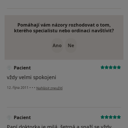
Pomáhají vám názory rozhodovat o tom,
kterého specialistu nebo ordinaci navštívit?
Ano
Ne
Pacient
vždy velmi spokojeni
podle názoru uživatele Pacient
12. října 2011
•
•
•
Nahlásit zneužití
Pacient
Paní doktorka je milá, šetrná a snaží se vždy