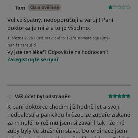
Tom
Číslo ověřené
T
Velice špatný, nedoporučuji a varuji! Paní
doktorka je milá a to je všechno.
1. března 2026
•
Ord. praktického lékaře stomatologa
•
Jiný
•
podle názoru uživatele Tom
Nahlásit zneužití
Vy jste ten lékař? Odpovězte na hodnocení!
Zaregistrujte se nyní
Váš účet byl odstraněn
K paní doktorce chodím již hodně let a svojí
nedbalostí a panickou hrůzou ze zubaře získané
za minulého režimu jsem si zavařil tak , že mé
zuby byly ve strašném stavu. Do ordinace jsem