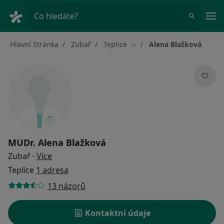
Hla
Co hledáte?
Hlavní Stránka
Zubař
Teplice
Alena Blažková
Změna města
MUDr.
Alena Blažková
o specializacích
Zubař
·
Více
Teplice
1 adresa
13 názorů
Kontaktní údaje