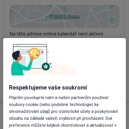
Přiblížit mapu
se otevře v nové záložce
Dostupnost
Na této adrese online kalendář není aktivní
Co mám v takové situaci udělat?
Způsoby platby (soukromé návštěvy)
Na teto adrese lékař přijímá pacienty na pojišťovnu
Detaily
Respektujeme vaše soukromí
Více
o adrese
Přijetím povolujete nám a našim partnerům používat
soubory cookie (nebo podobné technologie) ke
shromažďování údajů pro statistické účely a poskytování
Názory
obsahu na základě vašich zvyklostí při procházení. Své
preference můžete kdykoli zkontrolovat a aktualizovat v
Přidejte svůj názor