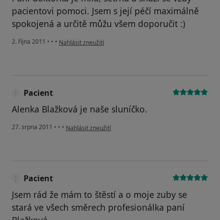
pacientovi pomoci. Jsem s její péčí maximálně
spokojená a určitě můžu všem doporučit :)
podle názoru uživatele Pacient
2. října 2011
•
•
•
Nahlásit zneužití
Pacient
Alenka Blažková je naše sluníčko.
podle názoru uživatele Pacient
27. srpna 2011
•
•
•
Nahlásit zneužití
Pacient
Jsem rád že mám to štěstí a o moje zuby se
stará ve všech směrech profesionálka paní