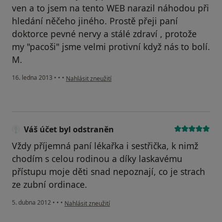
ven a to jsem na tento WEB narazil náhodou při
hledání něčeho jiného. Prostě přeji paní
doktorce pevné nervy a stálé zdraví , protože
my "pacoši" jsme velmi protivní když nás to bolí.
M.
podle názoru uživatele Váš účet byl odstraněn
16. ledna 2013
•
•
•
Nahlásit zneužití
Váš účet byl odstraněn
Vždy příjemná paní lékařka i sestřička, k nimž
chodím s celou rodinou a díky laskavému
přístupu moje děti snad nepoznají, co je strach
ze zubní ordinace.
podle názoru uživatele Váš účet byl odstraněn
5. dubna 2012
•
•
•
Nahlásit zneužití