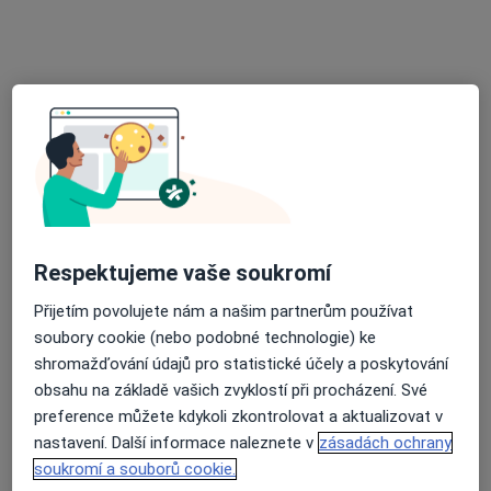
12 názorů
Kateřinská 13, Olomouc
•
Mapa
Praktický lékař pro dospělé
Tento specialista nenabízí online rezervaci termínu na této adrese.
Rezervovat termín
Respektujeme vaše soukromí
Přijetím povolujete nám a našim partnerům používat
soubory cookie (nebo podobné technologie) ke
shromažďování údajů pro statistické účely a poskytování
obsahu na základě vašich zvyklostí při procházení. Své
MUDr. Vítek Jiří
preference můžete kdykoli zkontrolovat a aktualizovat v
nastavení. Další informace naleznete v
zásadách ochrany
Pediatr
soukromí a souborů cookie.
19 názorů