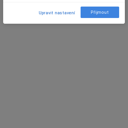
Moravská 619, Chropyně
•
Mapa
Praktický lékař pro děti a dorost
Přijmout
Upravit nastavení
Tento specialista nenabízí online rezervaci termínu na této adrese.
Rezervovat termín
MUDr. Milan Zapletal
Internista
8 názorů
Tovární 41, Olomouc
•
Mapa