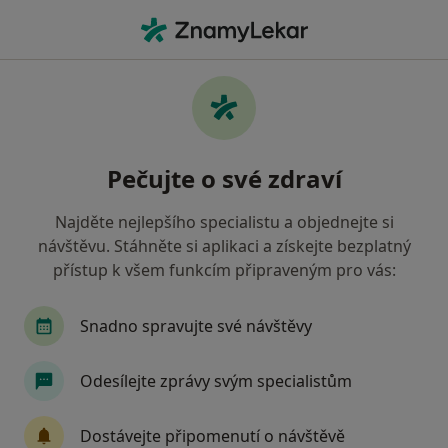
Hla
Zaměstnanecká Pojišťovna Škoda • Přerov, olomoucký
Filtry
• 1
Mapa
Zaměstnanecká pojišťovna Škoda Přerov -
Pečujte o své zdraví
Přečtěte si názory a objednejte si návštěvu
Jak řadíme výsledky vyhledávání?
Najděte nejlepšího specialistu a objednejte si
návštěvu. Stáhněte si aplikaci a získejte bezplatný
přístup k všem funkcím připraveným pro vás:
Jakého specialistu hledáte?
Snadno spravujte své návštěvy
Odesílejte zprávy svým specialistům
Dostávejte připomenutí o návštěvě