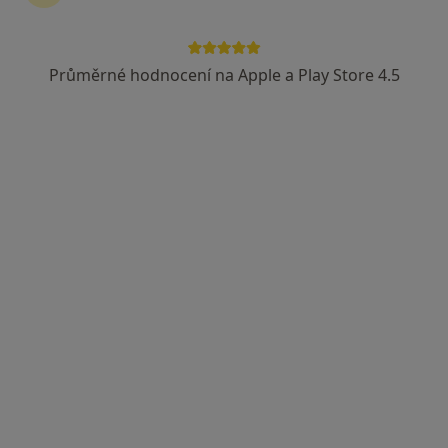
MUDr. Martin Procházka
Gynekolog
Průměrné hodnocení na Apple a Play Store 4.5
14 názorů
Horní nám. 8/285, Olomouc
•
Mapa
G-CENTRUM Olomouc s.r.o., gynekologie
Tento specialista nenabízí online rezervaci termínu na této adrese.
Rezervovat termín