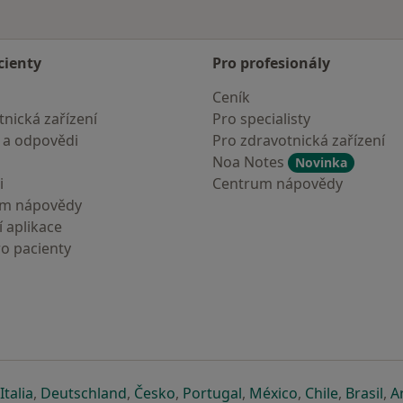
cienty
Pro profesionály
Ceník
nická zařízení
Pro specialisty
 a odpovědi
Pro zdravotnická zařízení
Noa Notes
Novinka
i
Centrum nápovědy
um nápovědy
 aplikace
ro pacienty
záložce
 v nové záložce
e otevře v nové záložce
se otevře v nové záložce
se otevře v nové záložce
se otevře v nové záložce
se otevře v nové záložc
se otevře v nov
se otevře
se 
Italia
,
Deutschland
,
Česko
,
Portugal
,
México
,
Chile
,
Brasil
,
A