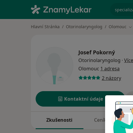
specializ
Hlavní Stránka
Otorinolaryngolog
Olomouc
Z
Josef Pokorný
Otorinolaryngolog
·
Víc
Olomouc
1 adresa
2 názory
Kontaktní údaje
Zkušenosti
Ceník
A