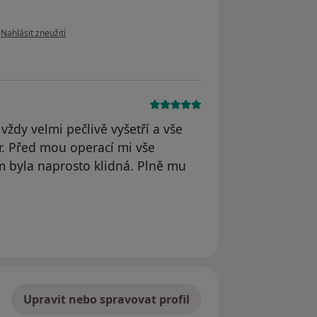
podle názoru uživatele Hana Knajblova Laura Dostálová
•
Nahlásit zneužití
vždy velmi pečlivě vyšetří a vše
ér. Před mou operací mi vše
em byla naprosto klidná. Plně mu
straněn
Upravit nebo spravovat profil