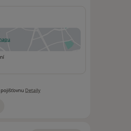
 mapu
 otevře v nové záložce
ní
 pojišťovnu
Detaily
adrese