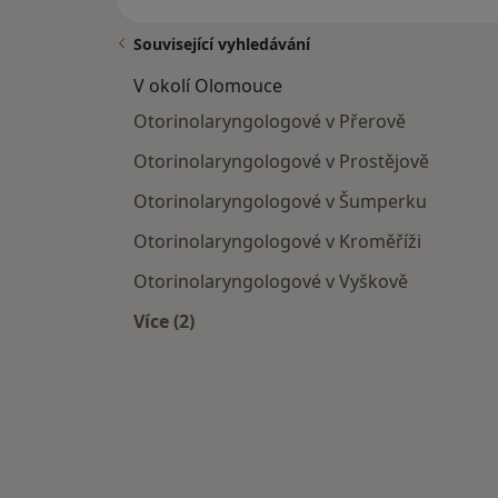
Související vyhledávání
V okolí Olomouce
Otorinolaryngologové v Přerově
Otorinolaryngologové v Prostějově
Otorinolaryngologové v Šumperku
Otorinolaryngologové v Kroměříži
Otorinolaryngologové v Vyškově
Více (2)
Více v kategorii: V okolí Olomouce