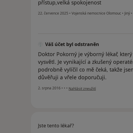
přístup,velká spokojenost
22. července 2025
•
Vojenská nemocnice Olomouc
•
Jiný
Váš účet byl odstraněn
Doktor Pokorný je výborný lékař, který 
vysvětl. Je vynikající a zkušený operat
podrobně vylíčil co mě čeká, takže js
důvěřuji a vřele doporučuji.
podle názoru uživatele Váš účet byl od
2. srpna 2016
•
•
•
Nahlásit zneužití
Jste tento lékař?