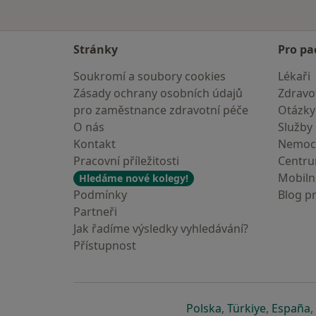
Stránky
Pro pa
Soukromí a soubory cookies
Lékaři
Zásady ochrany osobních údajů
Zdravot
pro zaměstnance zdravotní péče
Otázky
O nás
Služby
Kontakt
Nemoc
Pracovní příležitosti
Centr
Mobilní
Hledáme nové kolegy!
Podmínky
Blog p
Partneři
Jak řadíme výsledky vyhledávání?
Přístupnost
se otevře v nové 
se otevře
s
Polska
,
Türkiye
,
España
,