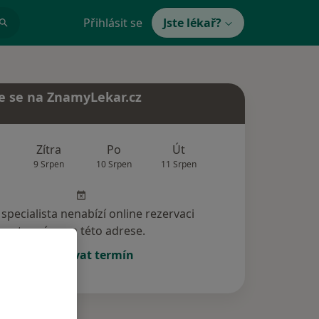
Přihlásit se
Jste lékař?
e se na ZnamyLekar.cz
Zítra
Po
Út
St
Čt
9 Srpen
10 Srpen
11 Srpen
12 Srpen
13 Srp
specialista nenabízí online rezervaci
termínu na této adrese.
Rezervovat termín