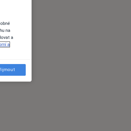
dobné
ahu na
lovat a
omí a
řijmout