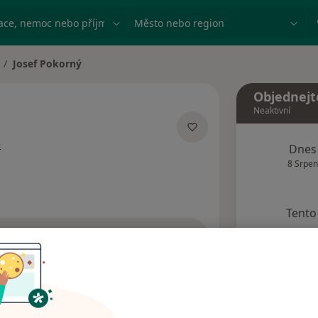
ace, nemoc nebo příjmení
Město nebo region
Josef Pokorný
měna města
Objednejt
Neaktivní
o specializacích
e
Dnes
8 Srpen
Tento 
Rezervovat termín
dresy
Názory pacientů (2)