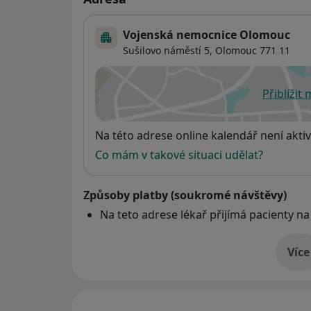
Vojenská nemocnice Olomouc
Sušilovo náměstí 5,
Olomouc
771 11
Přiblížit
se
Dostupnost
Na této adrese online kalendář není aktiv
Co mám v takové situaci udělat?
Způsoby platby (soukromé návštěvy)
Na teto adrese lékař přijímá pacienty na
Více
o 