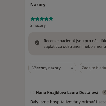
Názory
2 názory
Recenze pacientů jsou pro nás důle
zaplatit za odstranění nebo změnu
Hledejte v ná
Hana Knajblova Laura Dostálová
Č
H
Byly jsme hospitalizovány,primář i ses