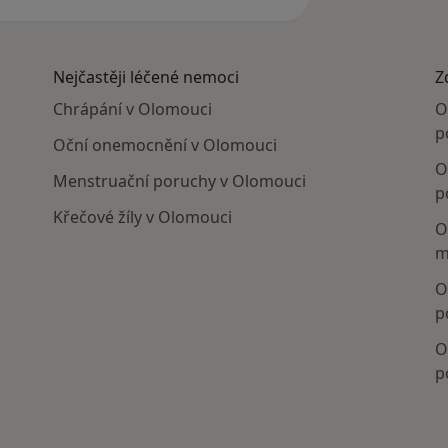
Nejčastěji léčené nemoci
Z
Chrápání v Olomouci
O
p
Oční onemocnění v Olomouci
O
Menstruační poruchy v Olomouci
p
Křečové žíly v Olomouci
O
m
O
p
O
p