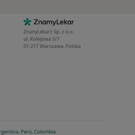
Kontakt
ZnamyLekar - Hlavní stránka
ZnanyLekarz Sp. z o.o.
ul. Kolejowa 5/7
01-217 Warszawa, Polska
e
é záložce
 v nové záložce
otevře v nové záložce
se otevře v nové záložce
se otevře v nové záložce
se otevře v nové záložce
rgentina
,
Perú
,
Colombia