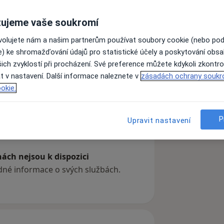
ujeme vaše soukromí
 hlavy a krku, specializuje se na
ovolujete nám a našim partnerům používat soubory cookie (nebo po
ejména nosu a ušních boltců. Věnuje se
e) ke shromažďování údajů pro statistické účely a poskytování obs
 dýchání ve spánku. Je specialistou
ich zvyklostí při procházení. Své preference můžete kdykoli zkontro
letech 2000 - 2008 působil na ORL klinice
t v nastavení. Další informace naleznete v
zásadách ochrany soukr
ení Vojenské nemocnice v Olomouci a
okie.
ika s.r.o). Prováděné operace: -
 - operace nosních polypů - operace
ších nosních dutin FESS - operace
P
Upravit nastavení
ách nejsou k dispozici
ádné informace o svých službách.