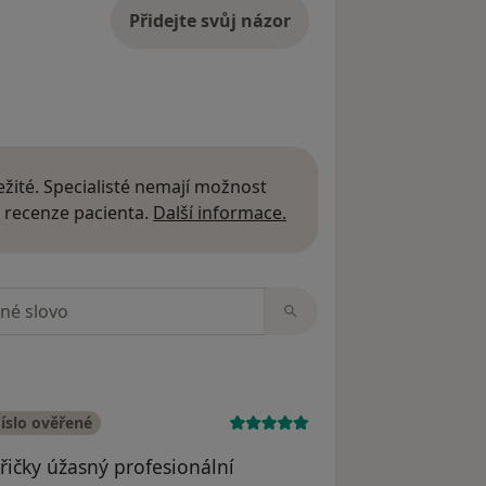
Přidejte svůj názor
žité. Specialisté nemají možnost
Další informace o názor
 recenze pacienta.
Další informace.
zorech
íslo ověřené
třičky úžasný profesionální