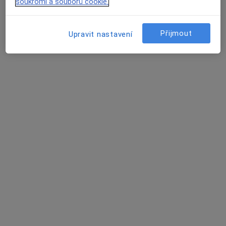
soukromí a souborů cookie.
Běloruská 575/2, Brno
•
Mapa
MUDr. Helena Šenkyříková
Přijmout
Upravit nastavení
Tento specialista nenabízí online rezervaci termínu na této adrese.
Rezervovat termín
MUDr. Stanislav Kazda
Praktický lékař, Ortoped
3 názory
Jihlavská 20, Brno
•
Mapa