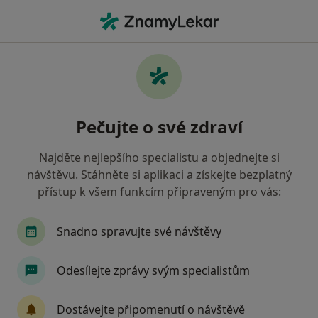
Hla
Praktický Lékař • Veverská Bítýška, jihomoravský
Filtry
Mapa
Praktický lékař Veverská Bítýška
Pečujte o své zdraví
Jak řadíme výsledky vyhledávání?
Najděte nejlepšího specialistu a objednejte si
návštěvu. Stáhněte si aplikaci a získejte bezplatný
Jakou pojišťovnu máte?
přístup k všem funkcím připraveným pro vás:
Všeobecná zdravotní pojišťovna
Oborová zdra
Snadno spravujte své návštěvy
Odesílejte zprávy svým specialistům
Dostávejte připomenutí o návštěvě