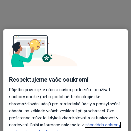
MUDr. Judita Skoumalová
·
Více
Praktický lékař
Herčíkova 1a, Brno
•
Mapa
Moje Ambulance
Tento specialista nenabízí online rezervaci termínu na této adrese.
Rezervovat termín
Respektujeme vaše soukromí
Přijetím povolujete nám a našim partnerům používat
soubory cookie (nebo podobné technologie) ke
shromažďování údajů pro statistické účely a poskytování
obsahu na základě vašich zvyklostí při procházení. Své
MUDr. Helena Šenkyříková
preference můžete kdykoli zkontrolovat a aktualizovat v
·
Více
Praktický lékař
nastavení. Další informace naleznete v
zásadách ochrany
23 názorů