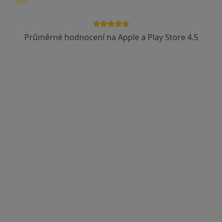
Průměrné hodnocení na Apple a Play Store 4.5
MUDr. Věra Musilová
Praktický lékař
26 názorů
Horova 28, Brno
•
Mapa
Praktická lékařka
Tento specialista nenabízí online rezervaci termínu na této adrese.
Rezervovat termín