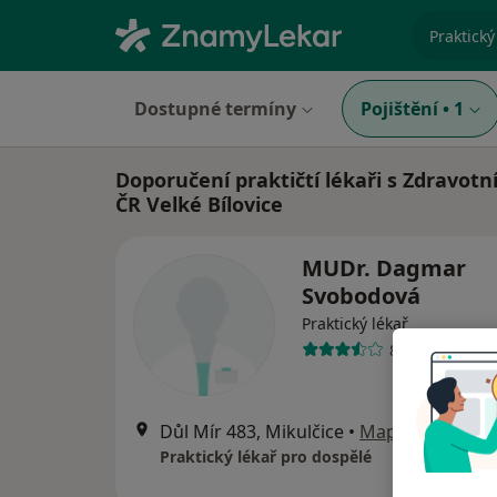
specializ
Dostupné termíny
Pojištění
•
1
Doporučení praktičtí lékaři s Zdravotn
ČR Velké Bílovice
MUDr. Dagmar
Svobodová
Praktický lékař
8 názorů
Důl Mír 483, Mikulčice
•
Mapa
Praktický lékař pro dospělé