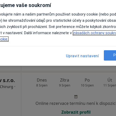
ujeme vaše soukromí
Dnes
Zítra
Po
Út
ovolujete nám a našim partnerům používat soubory cookie (nebo po
8 Srpen
9 Srpen
10 Srpen
11 Srpe
e) ke shromažďování údajů pro statistické účely a poskytování obs
ich zvyklostí při procházení. Své preference můžete kdykoli zkontro
t v nastavení. Další informace naleznete v
zásadách ochrany soukr
Online rezervace termínu není k dispozic
okie.
Rezervovat termín
P
Upravit nastavení
 s.r.o.
Dnes
Zítra
Po
Út
8 Srpen
9 Srpen
10 Srpen
11 Srpe
·
 Chirurg
Online rezervace termínu není k dispozic
Zobrazit profil