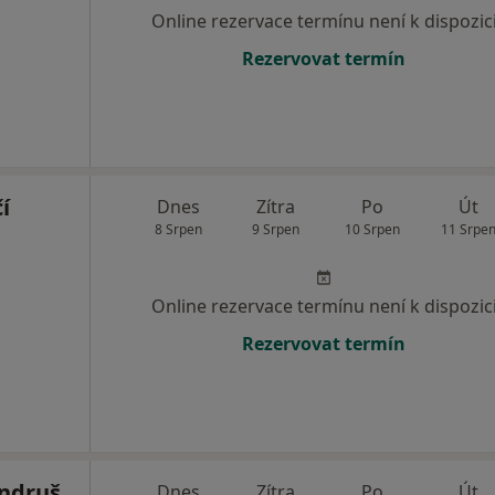
Online rezervace termínu není k dispozic
Rezervovat termín
í
Dnes
Zítra
Po
Út
8 Srpen
9 Srpen
10 Srpen
11 Srpe
Online rezervace termínu není k dispozic
Rezervovat termín
ndruš
Dnes
Zítra
Po
Út