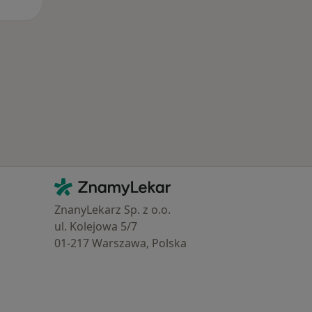
Kontakt
ZnamyLekar - Hlavní stránka
ZnanyLekarz Sp. z o.o.
ul. Kolejowa 5/7
01-217 Warszawa, Polska