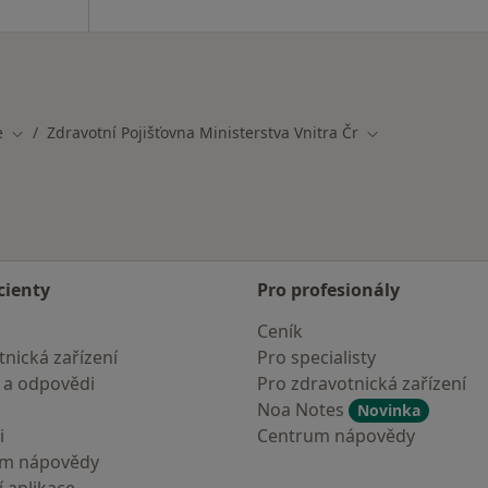
e
Zdravotní Pojišťovna Ministerstva Vnitra Čr
Změna města
Změna města
cienty
Pro profesionály
Ceník
nická zařízení
Pro specialisty
 a odpovědi
Pro zdravotnická zařízení
Noa Notes
Novinka
i
Centrum nápovědy
um nápovědy