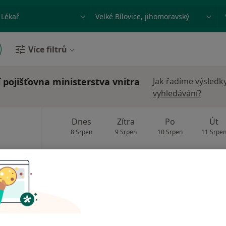
ace, nemoc nebo příjmení
Město nebo region
Více filtrů
í pojišťovna ministerstva vnitra
Jak řadíme výsledk
vyhledávání?
Dnes
Zítra
Po
Út
8 Srpen
9 Srpen
10 Srpen
11 Srpe
Online rezervace termínu není k dispozic
Rezervovat termín