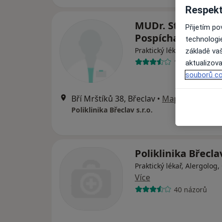
Respekt
MUDr. Stanislav
Přijetím p
Pospíchal
technologi
Praktický lékař, Gynekolog
základě vaš
10 názorů
aktualizova
souborů co
Bří Mrštíků 38, Břeclav
•
Mapa
Poliklinika Břeclav s.r.o.
Poliklinika Břeclav
Praktický lékař, Alergolog,
Více
40 názorů