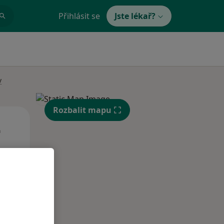
Přihlásit se
Jste lékař?
y
Rozbalit mapu
St
Čt
Pá
n
12 Srpen
13 Srpen
14 Srpen
i