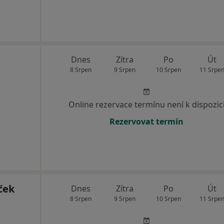
Dnes
Zítra
Po
Út
8 Srpen
9 Srpen
10 Srpen
11 Srpe
Online rezervace termínu není k dispozic
Rezervovat termín
ček
Dnes
Zítra
Po
Út
8 Srpen
9 Srpen
10 Srpen
11 Srpe