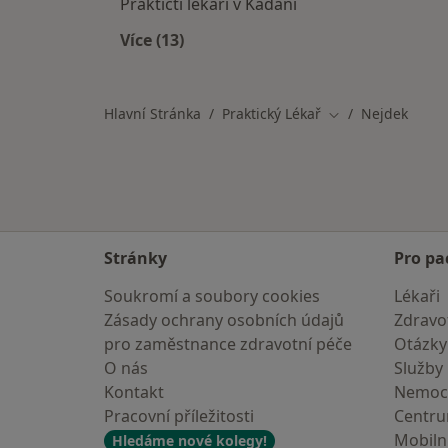
Praktičtí lékaři v Kadani
Více (13)
Více v kategorii: V okolí Nejdku
Hlavní Stránka
Praktický Lékař
Nejdek
Změna města
Stránky
Pro pa
Soukromí a soubory cookies
Lékaři
Zásady ochrany osobních údajů
Zdravot
pro zaměstnance zdravotní péče
Otázky
O nás
Služby
Kontakt
Nemoc
Pracovní příležitosti
Centr
Mobilní
Hledáme nové kolegy!