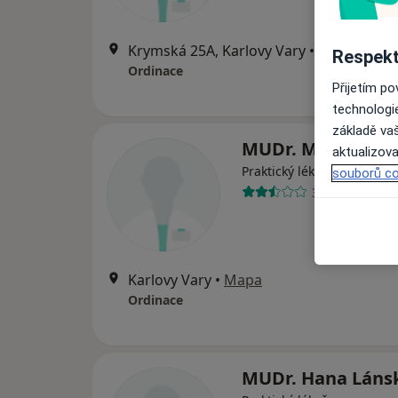
Krymská 25A, Karlovy Vary
•
Mapa
Respekt
Ordinace
Přijetím p
technologi
základě vaš
MUDr. Michal Pet
aktualizova
Praktický lékař
souborů co
3 názory
Karlovy Vary
•
Mapa
Ordinace
MUDr. Hana Láns