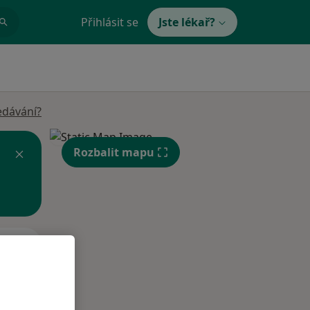
Přihlásit se
Jste lékař?
edávání?
Rozbalit mapu
Čt
Pá
So
n
13 Srpen
14 Srpen
15 Srpen
i