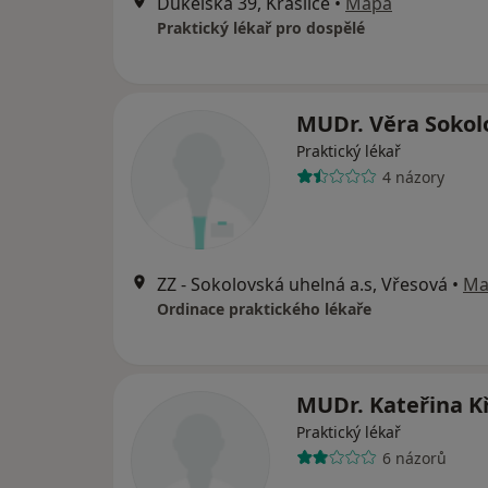
Dukelská 39, Kraslice
•
Mapa
Praktický lékař pro dospělé
MUDr. Věra Sokol
Praktický lékař
4 názory
ZZ - Sokolovská uhelná a.s, Vřesová
•
Ma
Ordinace praktického lékaře
MUDr. Kateřina K
Praktický lékař
6 názorů