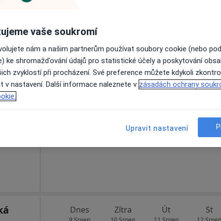
Rezervovat termín
ujeme vaše soukromí
ovolujete nám a našim partnerům používat soubory cookie (nebo po
e) ke shromažďování údajů pro statistické účely a poskytování obs
ich zvyklostí při procházení. Své preference můžete kdykoli zkontro
ras
Dnes
Zítra
Út
St
t v nastavení. Další informace naleznete v
zásadách ochrany soukr
9 Srpen
10 Srpen
11 Srpen
12 Srpe
okie.
Online rezervace termínu není k dispozic
P
Upravit nastavení
Rezervovat termín
ká
Dnes
Zítra
Út
St
9 Srpen
10 Srpen
11 Srpen
12 Srpe