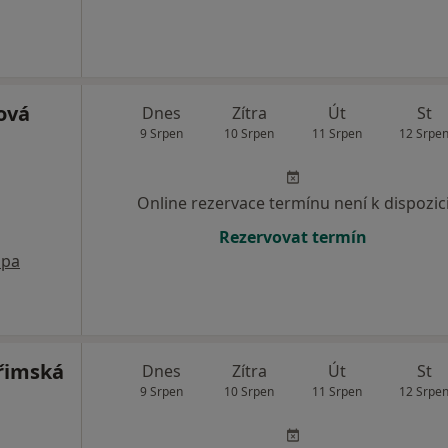
ová
Dnes
Zítra
Út
St
9 Srpen
10 Srpen
11 Srpen
12 Srpe
Online rezervace termínu není k dispozic
Rezervovat termín
pa
řimská
Dnes
Zítra
Út
St
9 Srpen
10 Srpen
11 Srpen
12 Srpe