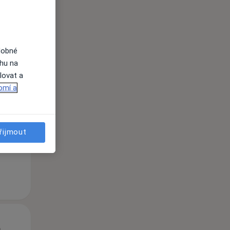
dobné
ahu na
lovat a
Čt
Pá
So
omí a
n
13 Srpen
14 Srpen
15 Srpen
i
řijmout
Čt
Pá
So
n
13 Srpen
14 Srpen
15 Srpen