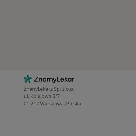
Kontakt
ZnamyLekar - Hlavní stránka
ZnanyLekarz Sp. z o.o.
ul. Kolejowa 5/7
01-217 Warszawa, Polska