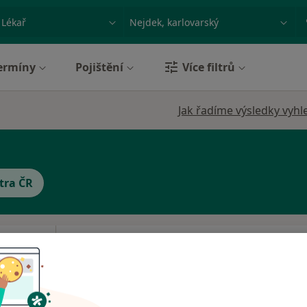
ace, nemoc nebo příjmení
Město nebo region
ermíny
Pojištění
Více filtrů
Jak řadíme výsledky vyhl
tra ČR
vá
Dnes
Zítra
Út
St
9 Srpen
10 Srpen
11 Srpen
12 Srpe
Online rezervace termínu není k dispozic