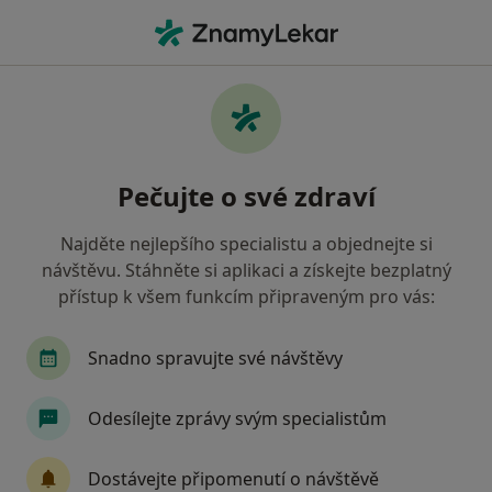
Hla
Praktický Lékař • Moravské Budějovice, vysočina
Filtry
• 1
Mapa
Doporučení praktičtí lékaři s Zdravotní
Pečujte o své zdraví
pojišťovna ministerstva vnitra ČR Moravské
Budějovice
Najděte nejlepšího specialistu a objednejte si
Jak řadíme výsledky vyhledávání?
návštěvu. Stáhněte si aplikaci a získejte bezplatný
přístup k všem funkcím připraveným pro vás:
Snadno spravujte své návštěvy
Odesílejte zprávy svým specialistům
Dostávejte připomenutí o návštěvě
MUDr. Jiřina Františková