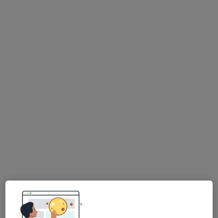
č.d. 37, Police
•
Mapa
Praktický lékař pro dospělé
Tento specialista nenabízí online rezervaci termínu na této adrese.
Rezervovat termín
MUDr. Jiří Mittner
Praktický lékař
11 názorů
Tovačovského sady 78, Moravské Budějovice
•
Mapa