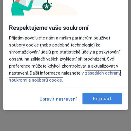
Praktický lékař pro dospělé
Tento specialista nenabízí online rezervaci termínu na této adrese.
Rezervovat termín
Respektujeme vaše soukromí
Přijetím povolujete nám a našim partnerům používat
soubory cookie (nebo podobné technologie) ke
shromažďování údajů pro statistické účely a poskytování
obsahu na základě vašich zvyklostí při procházení. Své
preference můžete kdykoli zkontrolovat a aktualizovat v
nastavení. Další informace naleznete v
zásadách ochrany
soukromí a souborů cookie.
MUDr. Josef Tesař
Praktický lékař
Přijmout
Upravit nastavení
9 názorů
Budějovická 625, Jemnice
•
Mapa
Praktický lékař pro dospělé
Tento specialista nenabízí online rezervaci termínu na této adrese.