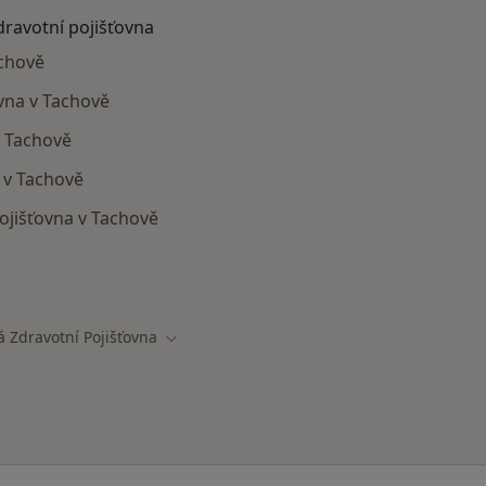
dravotní pojišťovna
achově
ovna v Tachově
v Tachově
 v Tachově
ojišťovna v Tachově
ají smlouvu s Oborová zdravotní pojišťovna
 Zdravotní Pojišťovna
a
Změna města