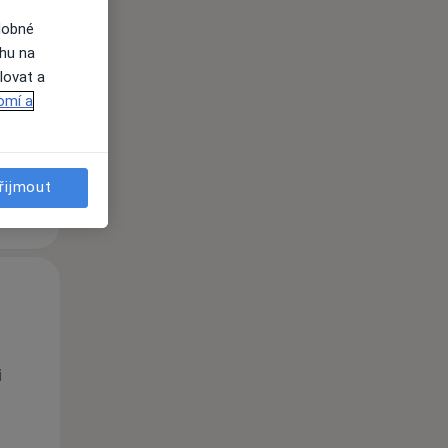
Po
Út
St
dobné
10 Srpen
11 Srpen
12 Srpen
ahu na
lovat a
omí a
i
řijmout
Po
Út
St
10 Srpen
11 Srpen
12 Srpen
i