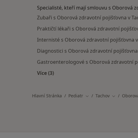
Specialisté, kteří mají smlouvu s Oborová z
Zubaři s Oborová zdravotní pojišťovna v T
Praktičtí lékaři s Oborová zdravotní pojišť
Internisté s Oborová zdravotní pojišťovna 
Diagnostici s Oborová zdravotní pojišťovna
Gastroenterologové s Oborová zdravotní p
Více (3)
Více v kategorii: Specialisté, kteří m
Hlavní Stránka
Pediatr
Tachov
Oborová
Změna města
Změna měst