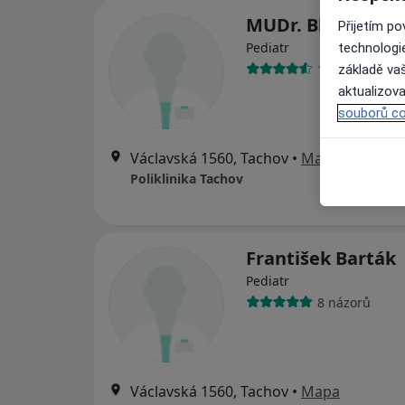
MUDr. Blanka Še
Přijetím p
Pediatr
technologi
12 názorů
základě vaš
aktualizova
souborů co
Václavská 1560, Tachov
•
Mapa
Poliklinika Tachov
František Barták
Pediatr
8 názorů
Václavská 1560, Tachov
•
Mapa