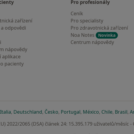
cienty
Pro profesionály
Ceník
nická zařízení
Pro specialisty
 a odpovědi
Pro zdravotnická zařízení
Noa Notes
Novinka
i
Centrum nápovědy
um nápovědy
 aplikace
ro pacienty
záložce
 v nové záložce
e otevře v nové záložce
se otevře v nové záložce
se otevře v nové záložce
se otevře v nové záložce
se otevře v nové záložc
se otevře v nov
se otevře
se 
Italia
,
Deutschland
,
Česko
,
Portugal
,
México
,
Chile
,
Brasil
,
A
U) 2022/2065 (DSA) článek 24: 15.395.179 uživatelů/měsíc -