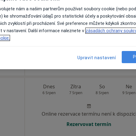
bková
Dnes
Zítra
So
Ne
ovolujete nám a našim partnerům používat soubory cookie (nebo po
6 Srpen
7 Srpen
8 Srpen
9 Srpen
e) ke shromažďování údajů pro statistické účely a poskytování obs
ich zvyklostí při procházení. Své preference můžete kdykoli zkontro
t v nastavení. Další informace naleznete v
zásadách ochrany soukr
Online rezervace termínu není k dispozic
okie.
Rezervovat termín
P
Upravit nastavení
Dnes
Zítra
So
Ne
6 Srpen
7 Srpen
8 Srpen
9 Srpen
Online rezervace termínu není k dispozic
Rezervovat termín