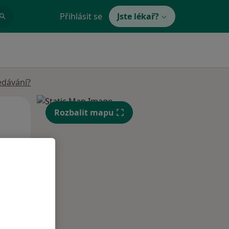
Přihlásit se
Jste lékař?
edávání?
Po
Út
St
Rozbalit mapu
10 Srpen
11 Srpen
12 Srpen
i