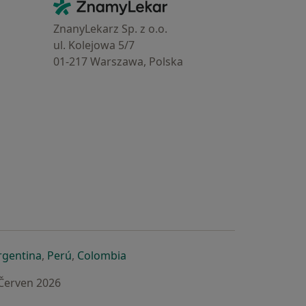
Kontakt
ZnamyLekar - Hlavní stránka
ZnanyLekarz Sp. z o.o.
ul. Kolejowa 5/7
01-217 Warszawa, Polska
e
é záložce
 v nové záložce
otevře v nové záložce
se otevře v nové záložce
se otevře v nové záložce
se otevře v nové záložce
rgentina
,
Perú
,
Colombia
 Červen 2026