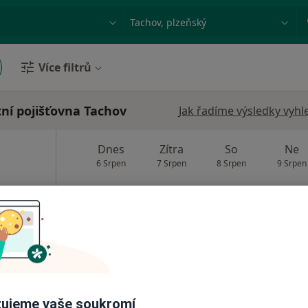
ace, nemoc nebo příjmení
Město nebo region
Více filtrů
ní pojišťovna Tachov
Jak řadíme výsledky vyhl
Dnes
Zítra
So
Ne
6 Srpen
7 Srpen
8 Srpen
9 Srpen
Online rezervace termínu není k dispozic
Rezervovat termín
ujeme vaše soukromí