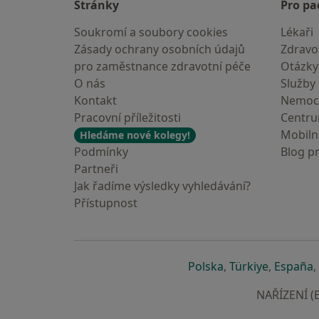
Stránky
Pro pa
Soukromí a soubory cookies
Lékaři
Zásady ochrany osobních údajů
Zdravot
pro zaměstnance zdravotní péče
Otázky
O nás
Služby
Kontakt
Nemoc
Pracovní příležitosti
Centr
Mobilní
Hledáme nové kolegy!
Podmínky
Blog p
Partneři
Jak řadíme výsledky vyhledávání?
Přístupnost
se otevře v nové 
se otevře
s
Polska
,
Türkiye
,
España
,
NAŘÍZENÍ (E