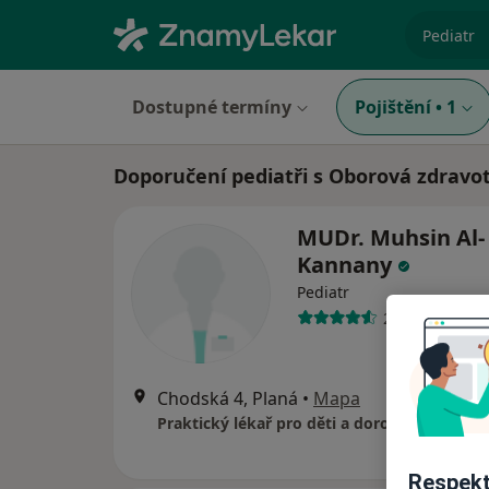
specializ
Dostupné termíny
Pojištění
•
1
Doporučení pediatři s Oborová zdravot
MUDr. Muhsin Al-
Kannany
Pediatr
2 názory
Chodská 4, Planá
•
Mapa
Praktický lékař pro děti a dorost
Respekt