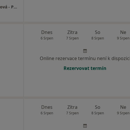
Ordinace pro děti a dorost MUDr. Soňa Tučková - Poliklinika Kopřivnice
Dnes
Zítra
So
Ne
6 Srpen
7 Srpen
8 Srpen
9 Srpen
Online rezervace termínu není k dispozic
Rezervovat termín
Dnes
Zítra
So
Ne
6 Srpen
7 Srpen
8 Srpen
9 Srpen