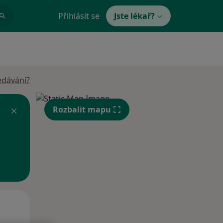
Přihlásit se
Jste lékař?
edávání?
Rozbalit mapu
Po
Út
St
10 Srpen
11 Srpen
12 Srpen