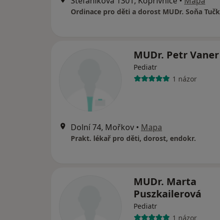
Štefánikova 1301, Kopřivnice
•
Mapa
MUDr. Petr Vaner
Pediatr
1 názor
Dolní 74, Mořkov
•
Mapa
Prakt. lékař pro děti, dorost, endokr.
MUDr. Marta
Puszkailerová
Pediatr
1 názor