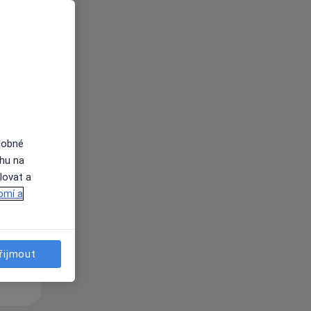
i
dobné
Po
Út
St
ahu na
10 Srpen
11 Srpen
12 Srpen
lovat a
omí a
i
řijmout