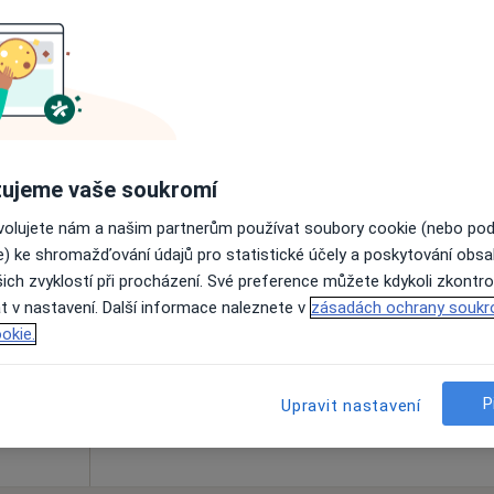
Online rezervace termínu není k dispozic
Rezervovat termín
apa
ujeme vaše soukromí
ovolujete nám a našim partnerům používat soubory cookie (nebo po
nečná
Dnes
Zítra
So
Ne
e) ke shromažďování údajů pro statistické účely a poskytování obs
6 Srpen
7 Srpen
8 Srpen
9 Srpen
ich zvyklostí při procházení. Své preference můžete kdykoli zkontro
t v nastavení. Další informace naleznete v
zásadách ochrany soukr
okie.
Online rezervace termínu není k dispozic
Rezervovat termín
P
Upravit nastavení