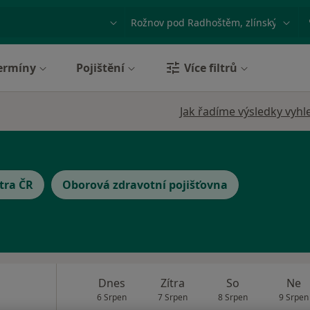
ace, nemoc nebo příjmení
Město nebo region
ermíny
Pojištění
Více filtrů
Jak řadíme výsledky vyhl
tra ČR
Oborová zdravotní pojišťovna
Dnes
Zítra
So
Ne
6 Srpen
7 Srpen
8 Srpen
9 Srpen