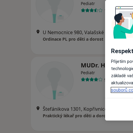
Pediatr
19 názorů
U Nemocnice 980, Valašské Meziříčí
•
M
Ordinace PL pro děti a dorost
Respekt
Přijetím p
MUDr. Helena Ko
technologi
Pediatr
základě vaš
9 názorů
aktualizova
souborů co
Štefánikova 1301, Kopřivnice
•
Mapa
Praktický lékař pro děti a dorost