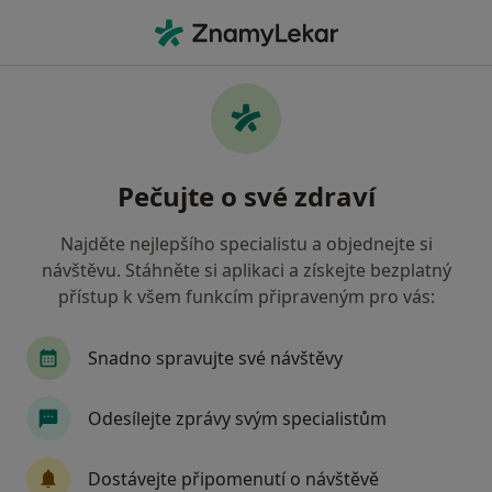
Hla
Rtg Vyšetření Zvířat • Praha, hl město Praha
Filtry
• 1
Mapa
Rtg vyšetření zvířat Praha
Pečujte o své zdraví
Jak řadíme výsledky vyhledávání?
Najděte nejlepšího specialistu a objednejte si
návštěvu. Stáhněte si aplikaci a získejte bezplatný
Jakého specialistu hledáte?
přístup k všem funkcím připraveným pro vás:
Veterinář
Diagnostik
Chirurg
Interni
Snadno spravujte své návštěvy
Odesílejte zprávy svým specialistům
Dostávejte připomenutí o návštěvě