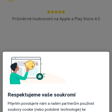
Průměrné hodnocení na Apple a Play Store 4.5
MVDr. Petra Daňková
·
Více
Veterinář
Červánková 2280, Černošice
•
Mapa
Veterinární klinika Jitřní
Rtg vyšetření zvířat
od 750 kč
Tento specialista nenabízí online rezervaci termínu na této adrese.
Rezervovat termín
Respektujeme vaše soukromí
Přijetím povolujete nám a našim partnerům používat
soubory cookie (nebo podobné technologie) ke