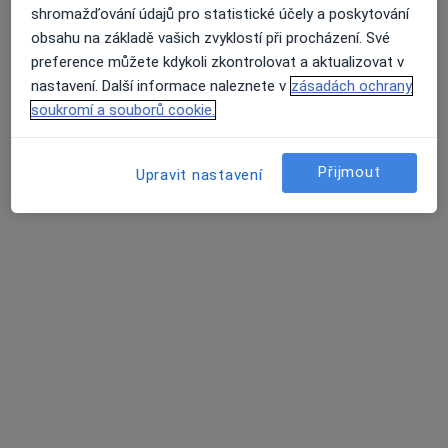
shromažďování údajů pro statistické účely a poskytování
obsahu na základě vašich zvyklostí při procházení. Své
MVDr. Ludovit Nagy
preference můžete kdykoli zkontrolovat a aktualizovat v
Veterinář
nastavení. Další informace naleznete v
zásadách ochrany
5 názorů
soukromí a souborů cookie.
Na Bendovce 214/18 Bohnice, Praha
•
Mapa
veterinární ordinace MVDr. S. Nagyová a MVDr. Ľ. Nagy
Přijmout
Upravit nastavení
Rtg vyšetření zvířat
Cena nebyla přidána
Tento specialista nenabízí online rezervaci termínu na této adrese.
Rezervovat termín