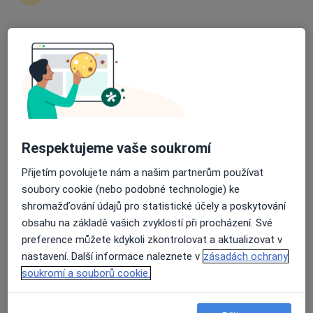
Průměrné hodnocení na Apple a Play Store 4.5
MDDr. Kateryna Havrylyuk
·
Více
Zubař
10 názorů
U Nisy 916/8, Liberec
•
Mapa
STAR DENTICAL s.r.o.
Respektujeme vaše soukromí
Rentgen zubů
Cena nebyla přidána
Přijetím povolujete nám a našim partnerům používat
Tento specialista nenabízí online rezervaci termínu na této adrese.
soubory cookie (nebo podobné technologie) ke
Rezervovat termín
shromažďování údajů pro statistické účely a poskytování
obsahu na základě vašich zvyklostí při procházení. Své
preference můžete kdykoli zkontrolovat a aktualizovat v
nastavení. Další informace naleznete v
zásadách ochrany
soukromí a souborů cookie.