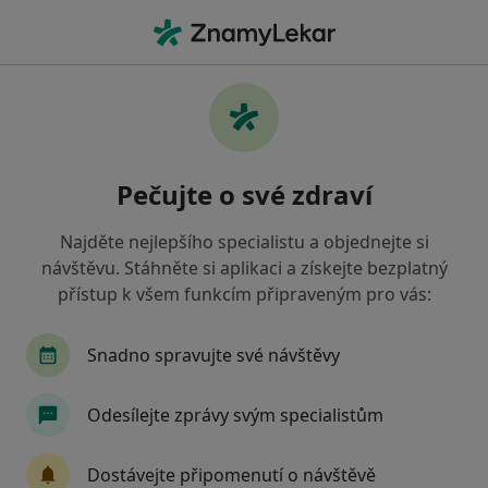
Hla
Rentgen Zubů • Liberec, liberecký
Filtry
• 1
Mapa
Rentgen zubů Liberec
Pečujte o své zdraví
Jak řadíme výsledky vyhledávání?
Najděte nejlepšího specialistu a objednejte si
návštěvu. Stáhněte si aplikaci a získejte bezplatný
Jakého specialistu hledáte?
přístup k všem funkcím připraveným pro vás:
Zubař
Snadno spravujte své návštěvy
Odesílejte zprávy svým specialistům
Dostávejte připomenutí o návštěvě