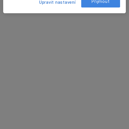
Přijmout
Upravit nastavení
MUDr. Lenka Čejková
Zubař
9 názorů
Oblačná 450/1, Liberec
•
Mapa
DS dent s.r.o.
Rentgen zubů
Cena nebyla přidána
Tento specialista nenabízí online rezervaci termínu na této adrese.
Rezervovat termín