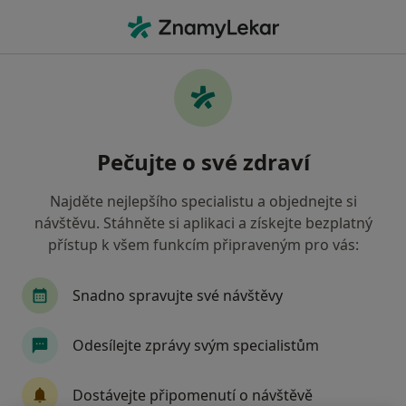
Hla
Psychoterapie Dětí A Mladistvých • Kladno, středočeský
Filtry
• 1
Mapa
Psychoterapie dětí a mladistvých Kladno
Pečujte o své zdraví
Jak řadíme výsledky vyhledávání?
Najděte nejlepšího specialistu a objednejte si
návštěvu. Stáhněte si aplikaci a získejte bezplatný
Jakého specialistu hledáte?
přístup k všem funkcím připraveným pro vás:
Dětský psycholog
Psycholog
Psychoterap
Snadno spravujte své návštěvy
Odesílejte zprávy svým specialistům
Dostávejte připomenutí o návštěvě