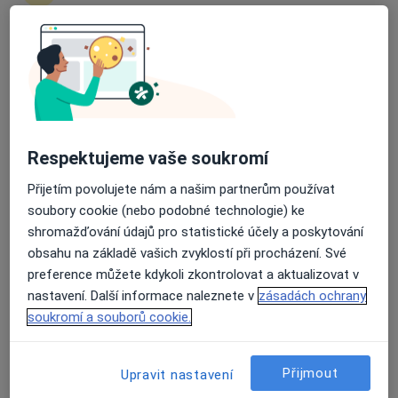
Průměrné hodnocení na Apple a Play Store 4.5
Mgr. Petra Marxová
·
Více
Terapeut, Psychoterapeut
3 názory
Rooseveltova 1365, Kladno
•
Mapa
Respektujeme vaše soukromí
Mgr. Petra Marxová, Terapie příběhem
Přijetím povolujete nám a našim partnerům používat
Psychoterapie dětí a mladistvých
600 Kč
soubory cookie (nebo podobné technologie) ke
Tento specialista nenabízí online rezervaci termínu na této adrese.
shromažďování údajů pro statistické účely a poskytování
obsahu na základě vašich zvyklostí při procházení. Své
Rezervovat termín
preference můžete kdykoli zkontrolovat a aktualizovat v
nastavení. Další informace naleznete v
zásadách ochrany
soukromí a souborů cookie.
Přijmout
Upravit nastavení