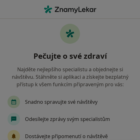
Hla
Co hledáte?
Hlavní Stránka
Služby
Párová Psychoterapie
Párová psychoterapie -
Pečujte o své zdraví
informace, specialisté, otázky a
odpovědi
Najděte nejlepšího specialistu a objednejte si
návštěvu. Stáhněte si aplikaci a získejte bezplatný
přístup k všem funkcím připraveným pro vás:
Snadno spravujte své návštěvy
Informace
Odesílejte zprávy svým specialistům
Odborníci
Dostávejte připomenutí o návštěvě