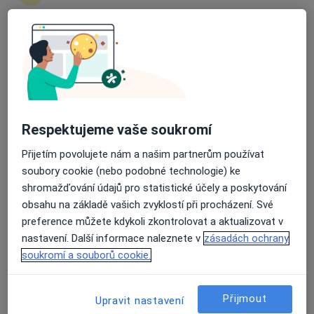
Pavla Doláková
Průměrné hodnocení na Apple a Play Store 4.5
Psychoterapeut, Psycholog
Praha
Book a visit
Respektujeme vaše soukromí
Barbora Čeledová
Přijetím povolujete nám a našim partnerům používat
Psycholog, Psychoterapeut
soubory cookie (nebo podobné technologie) ke
Praha
shromažďování údajů pro statistické účely a poskytování
Book a visit
obsahu na základě vašich zvyklostí při procházení. Své
preference můžete kdykoli zkontrolovat a aktualizovat v
Vladimír Textoris
nastavení. Další informace naleznete v
zásadách ochrany
soukromí a souborů cookie.
Psychoterapeut, Psycholog
Praha
Přijmout
Upravit nastavení
Book a visit