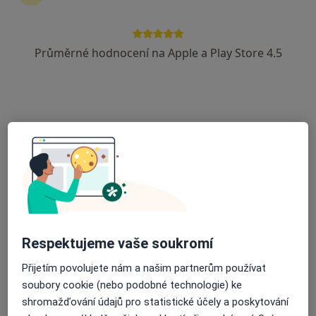
Průměrné hodnocení na Apple a Play Store 4.5
MUDr. Taisir Zakout
·
Více
Plastický chirurg
32 názorů
Karvinská 5,
•
Mapa
Ambulance Havířov-Dům zdraví
Liposukce
Cena nebyla přidána
Tento specialista nenabízí online rezervaci termínu na této adrese.
Rezervovat termín
Respektujeme vaše soukromí
Přijetím povolujete nám a našim partnerům používat
soubory cookie (nebo podobné technologie) ke
shromažďování údajů pro statistické účely a poskytování