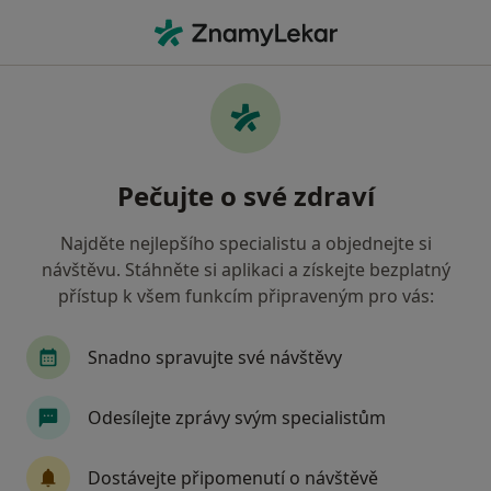
Hla
Liposukce • Havířov, moravskoslezský
Filtry
• 1
Mapa
Liposukce Havířov
Pečujte o své zdraví
Jak řadíme výsledky vyhledávání?
Najděte nejlepšího specialistu a objednejte si
návštěvu. Stáhněte si aplikaci a získejte bezplatný
Jakého specialistu hledáte?
přístup k všem funkcím připraveným pro vás:
Plastický chirurg
Oční lékař
Ortoped
Snadno spravujte své návštěvy
Odesílejte zprávy svým specialistům
Dostávejte připomenutí o návštěvě