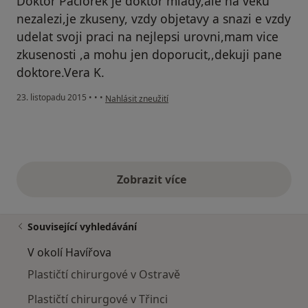
Doktor Paciorek je doktor mlady,ale na veku
nezalezi,je zkuseny, vzdy objetavy a snazi e vzdy
udelat svoji praci na nejlepsi urovni,mam vice
zkusenosti ,a mohu jen doporucit,,dekuji pane
doktore.Vera K.
podle názoru uživatele Váš účet byl odstraněn
23. listopadu 2015
•
•
•
Nahlásit zneužití
Zobrazit více
výše uvedené názory
Související vyhledávání
V okolí Havířova
Plastičtí chirurgové v Ostravě
Plastičtí chirurgové v Třinci