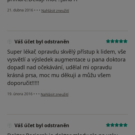
podle názoru uživatele Váš účet byl odstraněn
21. dubna 2016
•
•
•
Nahlásit zneužití
Váš účet byl odstraněn
Super lékař, opravdu skvělý přístup k lidem, vše
vysvětlí a výsledek augmentace u pana doktora
dopadl nad očekávání, udělal mi opravdu
krásná prsa, moc mu děkuji a můžu všem
doporučit!!!!!
podle názoru uživatele Váš účet byl odstraněn
19. února 2016
•
•
•
Nahlásit zneužití
Váš účet byl odstraněn