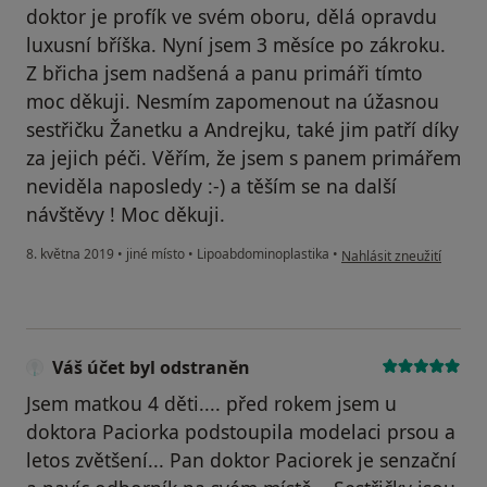
doktor je profík ve svém oboru, dělá opravdu
luxusní bříška. Nyní jsem 3 měsíce po zákroku.
Z břicha jsem nadšená a panu primáři tímto
moc děkuji. Nesmím zapomenout na úžasnou
sestřičku Žanetku a Andrejku, také jim patří díky
za jejich péči. Věřím, že jsem s panem primářem
neviděla naposledy :-) a těším se na další
návštěvy ! Moc děkuji.
podle názoru uživatele 
8. května 2019
•
jiné místo
•
Lipoabdominoplastika
•
Nahlásit zneužití
Váš účet byl odstraněn
Jsem matkou 4 děti.... před rokem jsem u
doktora Paciorka podstoupila modelaci prsou a
letos zvětšení... Pan doktor Paciorek je senzační