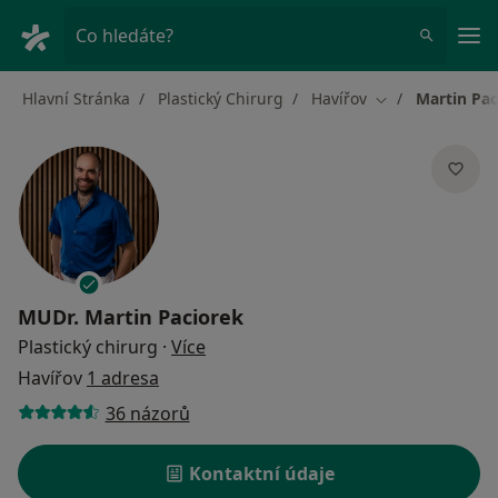
Hla
Co hledáte?
Hlavní Stránka
Plastický Chirurg
Havířov
Martin Pac
Změna města
MUDr.
Martin Paciorek
o specializacích
Plastický chirurg
·
Více
Havířov
1 adresa
36 názorů
Kontaktní údaje