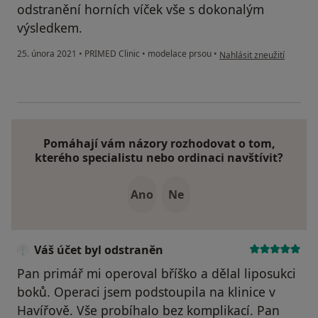
odstranění horních víček vše s dokonalým
výsledkem.
podle názoru uživatele 
25. února 2021
•
PRIMED Clinic
•
modelace prsou
•
Nahlásit zneužití
Pomáhají vám názory rozhodovat o tom,
kterého specialistu nebo ordinaci navštívit?
Ano
Ne
Váš účet byl odstraněn
Pan primář mi operoval bříško a dělal liposukci
boků. Operaci jsem podstoupila na klinice v
Havířově. Vše probíhalo bez komplikací. Pan