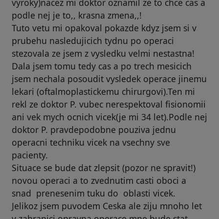
vyroky)nacez mi doktor oznamil ze to chce cas a
podle nej je to,, krasna zmena,,!
Tuto vetu mi opakoval pokazde kdyz jsem si v
prubehu nasledujicich tydnu po operaci
stezovala ze jsem z vysledku velmi nestastna!
Dala jsem tomu tedy cas a po trech mesicich
jsem nechala posoudit vysledek operace jinemu
lekari (oftalmoplastickemu chirurgovi).Ten mi
rekl ze doktor P. vubec nerespektoval fisionomii
ani vek mych ocnich vicek(je mi 34 let).Podle nej
doktor P. pravdepodobne pouziva jednu
operacni techniku vicek na vsechny sve
pacienty.
Situace se bude dat zlepsit (pozor ne spravit!)
novou operaci a to zvednutim casti oboci a
snad prenesenim tuku do oblasti vicek.
Jelikoz jsem puvodem Ceska ale ziju mnoho let
v zahranici,opravna operace mne bude stat