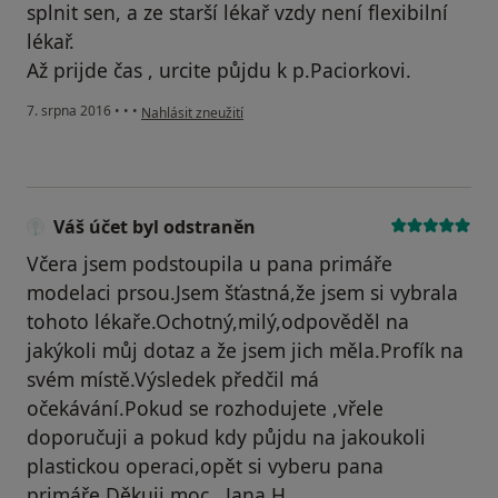
splnit sen, a ze starší lékař vzdy není flexibilní
lékař.
Až prijde čas , urcite půjdu k p.Paciorkovi.
podle názoru uživatele Váš účet byl odstraněn
7. srpna 2016
•
•
•
Nahlásit zneužití
Váš účet byl odstraněn
Včera jsem podstoupila u pana primáře
modelaci prsou.Jsem šťastná,že jsem si vybrala
tohoto lékaře.Ochotný,milý,odpověděl na
jakýkoli můj dotaz a že jsem jich měla.Profík na
svém místě.Výsledek předčil má
očekávání.Pokud se rozhodujete ,vřele
doporučuji a pokud kdy půjdu na jakoukoli
plastickou operaci,opět si vyberu pana
primáře.Děkuji moc ..Jana H