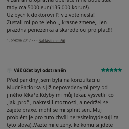
tady cca 5000 eur (135 000 korun!).
Uz bych k doktorovi P. v zivote nesla!
Zustali mi po te jeho ,, krasne zmene,, jen
prazdna penezenka a skarede oci pro plac!!!
podle názoru uživatele Váš účet byl odstraněn
1. března 2017
•
•
•
Nahlásit zneužití
Váš účet byl odstraněn
Před par dny jsem byla na konzultaci u
Mudr.Paciorka s již nepovedenymi prsy od
jiného lékaře.Kdyby mi můj lekar, vysvetlil co
,jak ,proč , nakreslil moznosti, a nedržel se
zajete praxe, mohl se mi splnit sen..Muj
problém je pro tuto chvíli neresitelny(dekuji za
tyto slova)..Vazte mile zeny, ke komu si jdete