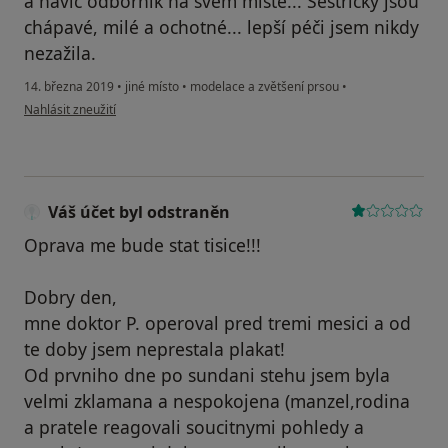
a navíc odborník na svém místě... Sestřičky jsou
chápavé, milé a ochotné... lepší péči jsem nikdy
nezažila.
14. března 2019
•
jiné místo
•
modelace a zvětšení prsou
•
podle názoru uživatele Váš účet byl odstraněn
Nahlásit zneužití
Váš účet byl odstraněn
Oprava me bude stat tisice!!!
Dobry den,
mne doktor P. operoval pred tremi mesici a od
te doby jsem neprestala plakat!
Od prvniho dne po sundani stehu jsem byla
velmi zklamana a nespokojena (manzel,rodina
a pratele reagovali soucitnymi pohledy a