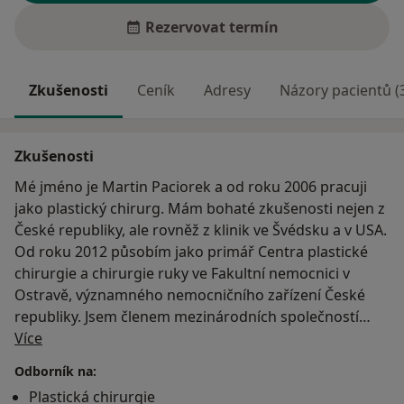
Rezervovat termín
Zkušenosti
Ceník
Adresy
Názory pacientů (
Zkušenosti
Mé jméno je Martin Paciorek a od roku 2006 pracuji
jako plastický chirurg. Mám bohaté zkušenosti nejen z
České republiky, ale rovněž z klinik ve Švédsku a v USA.
Od roku 2012 působím jako primář Centra plastické
chirurgie a chirurgie ruky ve Fakultní nemocnici v
Ostravě, významného nemocničního zařízení České
republiky. Jsem členem mezinárodních společností
O mně
plastické, rekonstrukční a estetické chirurgie.
Více
Odborník na:
Vždy jsem se snažil o to, aby se mí klienti cítili v
Plastická chirurgie
dobrých rukou a aby věděli, že udělám vše pro jejich