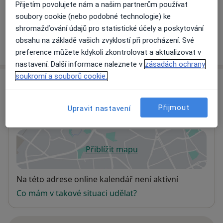
Přijetím povolujete nám a našim partnerům používat
+ 21 služby
soubory cookie (nebo podobné technologie) ke
shromažďování údajů pro statistické účely a poskytování
obsahu na základě vašich zvyklostí při procházení. Své
Jak fungují ceny?
preference můžete kdykoli zkontrolovat a aktualizovat v
nastavení. Další informace naleznete v
zásadách ochrany
soukromí a souborů cookie.
Adresa
PRIMED Clinic
Přijmout
Upravit nastavení
Na Nábřeží 1488/8B,
Havířov
736 01
Přiblížit mapu
se otevře v nové záložce
Dostupnost
Na této adrese online kalendář není aktivní
Co mám v takové situaci udělat?