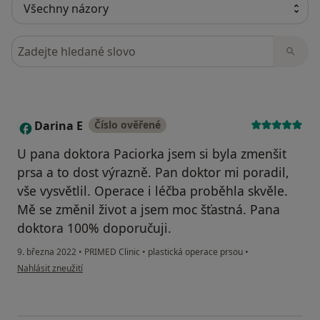
Hledejte v názorech
Darina E
Číslo ověřené
D
U pana doktora Paciorka jsem si byla zmenšit
prsa a to dost výrazně. Pan doktor mi poradil,
vše vysvětlil. Operace i léčba proběhla skvěle.
Mě se změnil život a jsem moc šťastná. Pana
doktora 100% doporučuji.
9. března 2022
•
PRIMED Clinic
•
plastická operace prsou
•
podle názoru uživatele Darina E
Nahlásit zneužití