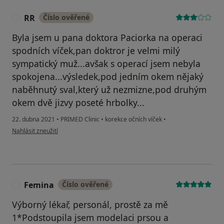
RR
Číslo ověřené
R
Byla jsem u pana doktora Paciorka na operaci
spodních víček,pan doktror je velmi milý
sympatický muž...avšak s operací jsem nebyla
spokojena...výsledek,pod jedním okem nějaký
naběhnutý sval,který už nezmizne,pod druhým
okem dvě jizvy poseté hrbolky...
22. dubna 2021
•
PRIMED Clinic
•
korekce očních víček
•
podle názoru uživatele RR
Nahlásit zneužití
Femina
Číslo ověřené
F
Výborný lékař, personál, prostě za mě
1*Podstoupila jsem modelaci prsou a