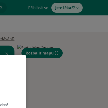
Přihlásit se
Jste lékař?
edávání?
Rozbalit mapu
Čt
Pá
So
n
13 Srpen
14 Srpen
15 Srpen
dobné
i