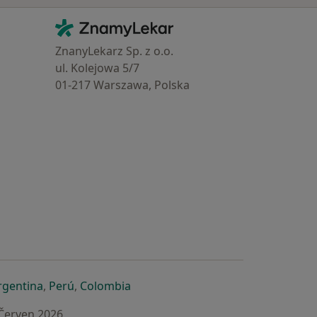
Kontakt
ZnamyLekar - Hlavní stránka
ZnanyLekarz Sp. z o.o.
ul. Kolejowa 5/7
01-217 Warszawa, Polska
e
é záložce
 v nové záložce
otevře v nové záložce
se otevře v nové záložce
se otevře v nové záložce
se otevře v nové záložce
rgentina
,
Perú
,
Colombia
 Červen 2026