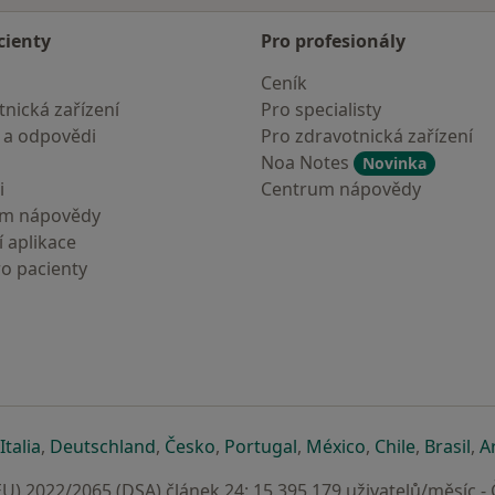
cienty
Pro profesionály
Ceník
nická zařízení
Pro specialisty
 a odpovědi
Pro zdravotnická zařízení
Noa Notes
Novinka
i
Centrum nápovědy
um nápovědy
 aplikace
ro pacienty
záložce
 v nové záložce
e otevře v nové záložce
se otevře v nové záložce
se otevře v nové záložce
se otevře v nové záložce
se otevře v nové záložc
se otevře v nov
se otevře
se 
Italia
,
Deutschland
,
Česko
,
Portugal
,
México
,
Chile
,
Brasil
,
A
U) 2022/2065 (DSA) článek 24: 15.395.179 uživatelů/měsíc -