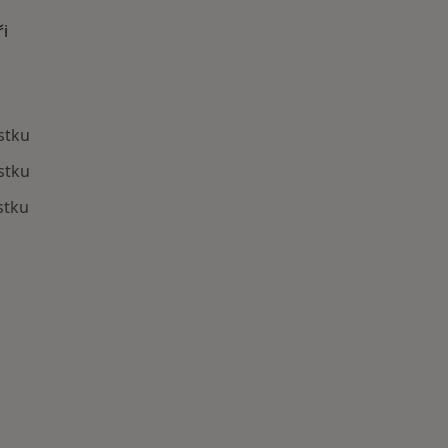
ři
ístku
stku
stku
astěji vyhledávaní lékaři