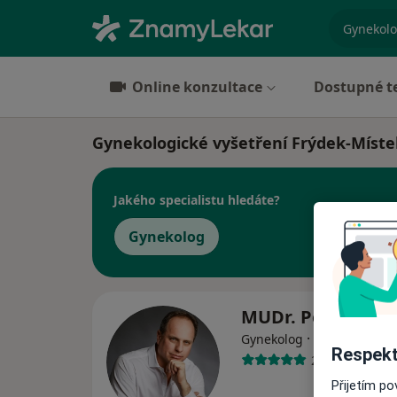
specializ
Online konzultace
Dostupné t
Gynekologické vyšetření Frýdek-Míste
Jakého specialistu hledáte?
Gynekolog
MUDr. Petr Ková
·
Více
Gynekolog
Respekt
284 názorů
Přijetím p