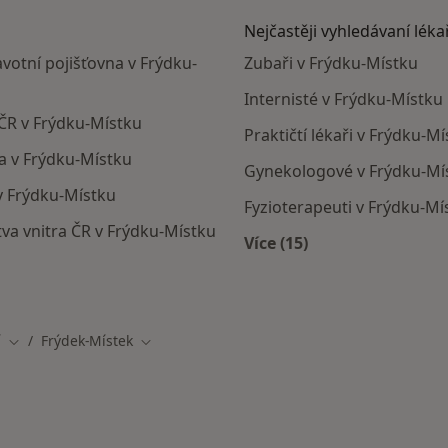
Nejčastěji vyhledávaní léka
avotní pojišťovna v Frýdku-
Zubaři v Frýdku-Místku
Internisté v Frýdku-Místku
 ČR v Frýdku-Místku
Praktičtí lékaři v Frýdku-M
na v Frýdku-Místku
Gynekologové v Frýdku-Mí
 v Frýdku-Místku
Fyzioterapeuti v Frýdku-Mí
tva vnitra ČR v Frýdku-Místku
Více (15)
Více v kategorii: Nejč
Místku
í
Frýdek-Místek
Změna města
Změna města