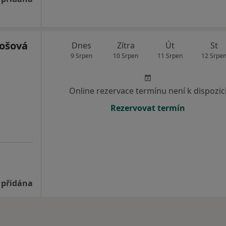
ošová
Dnes
Zítra
Út
St
9 Srpen
10 Srpen
11 Srpen
12 Srpe
Online rezervace termínu není k dispozic
Rezervovat termín
 přidána