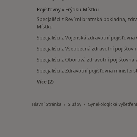
Pojišťovny v Frýdku-Místku
Specjaliści z Revírní bratrská pokladna, zdr
Místku
Specjaliści z Vojenská zdravotní pojišťovna
Specjaliści z Všeobecná zdravotní pojišťov
Specjaliści z Oborová zdravotní pojišťovna
Specjaliści z Zdravotní pojišťovna ministers
Více (2)
Více v kategorii: Pojišťovny v Frýdku-
Hlavní Stránka
Služby
Gynekologické Vyšetřen