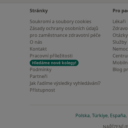
Stránky
Pro pa
Soukromí a soubory cookies
Lékaři
Zásady ochrany osobních údajů
Zdravot
pro zaměstnance zdravotní péče
Otázky
O nás
Služby
Kontakt
Nemoc
Pracovní příležitosti
Centr
Mobilní
Hledáme nové kolegy!
Podmínky
Blog p
Partneři
Jak řadíme výsledky vyhledávání?
Přístupnost
se otevře v nové 
se otevře
s
Polska
,
Türkiye
,
España
,
NAŘÍZENÍ (E