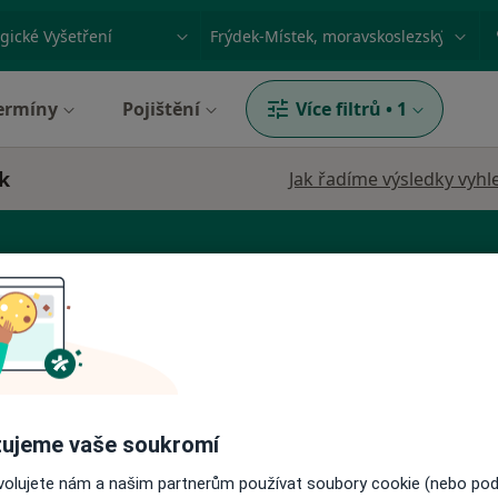
ace, nemoc nebo příjmení
Město nebo region
ermíny
Pojištění
Více filtrů
•
1
k
Jak řadíme výsledky vyhl
ř
Dnes
Zítra
Út
St
9 Srpen
10 Srpen
11 Srpen
12 Srpe
ujeme vaše soukromí
ovolujete nám a našim partnerům používat soubory cookie (nebo po
Online rezervace termínu není k dispozic