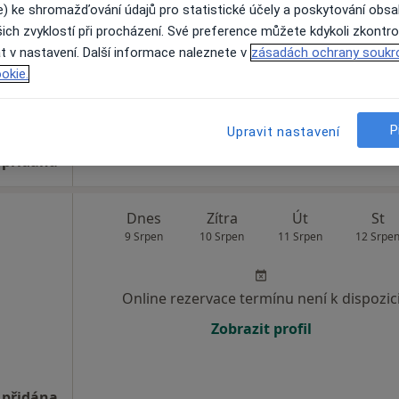
e) ke shromažďování údajů pro statistické účely a poskytování obs
Zobrazit telefonní číslo
ich zvyklostí při procházení. Své preference můžete kdykoli zkontro
t v nastavení. Další informace naleznete v
zásadách ochrany soukr
okie.
P
Upravit nastavení
 přidána
Dnes
Zítra
Út
St
9 Srpen
10 Srpen
11 Srpen
12 Srpe
Online rezervace termínu není k dispozic
Zobrazit profil
 přidána