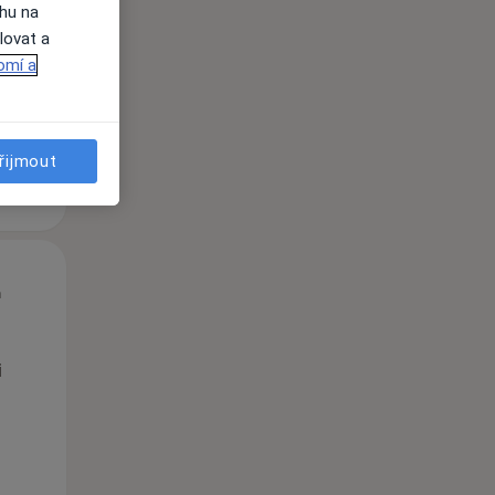
ahu na
lovat a
omí a
řijmout
Čt
Pá
So
n
13 Srpen
14 Srpen
15 Srpen
i