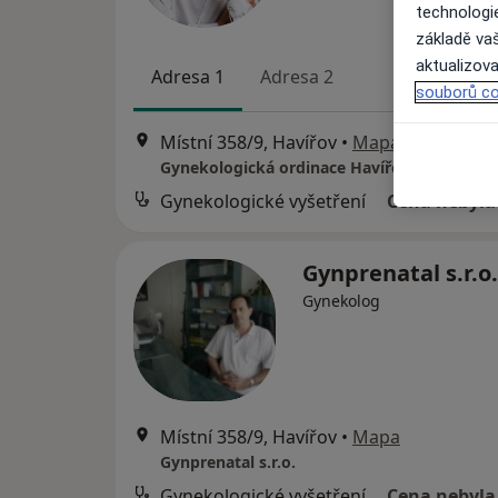
technologi
základě vaš
aktualizova
Adresa 1
Adresa 2
souborů co
Místní 358/9, Havířov
•
Mapa
Gynekologická ordinace Havířov
Gynekologické vyšetření
Cena nebyla
Gynprenatal s.r.o.
Gynekolog
Místní 358/9, Havířov
•
Mapa
Gynprenatal s.r.o.
Gynekologické vyšetření
Cena nebyla