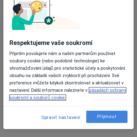
Denisa Gayerová
Průměrné hodnocení na Apple a Play Store 4.5
Dentální hygienistka, hygienista
Praha
Respektujeme vaše soukromí
Book a visit
Přijetím povolujete nám a našim partnerům používat
soubory cookie (nebo podobné technologie) ke
Petra Krejčířová
shromažďování údajů pro statistické účely a poskytování
obsahu na základě vašich zvyklostí při procházení. Své
Dentální hygienistka, hygienista
Boskovice
preference můžete kdykoli zkontrolovat a aktualizovat v
nastavení. Další informace naleznete v
zásadách ochrany
soukromí a souborů cookie.
Petra Krejčířová
Dentální hygienistka, hygienista
Přijmout
Upravit nastavení
Brno