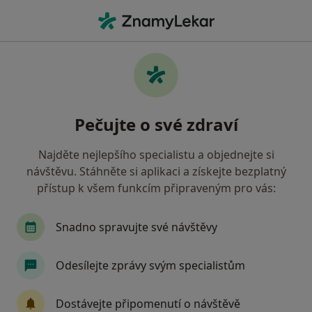
Hla
Oční Lékař • Praha 3, Praha, hl město Praha
Filtry
Mapa
Oční lékař, Praha 3, Praha
Pečujte o své zdraví
Jak řadíme výsledky vyhledávání?
Najděte nejlepšího specialistu a objednejte si
návštěvu. Stáhněte si aplikaci a získejte bezplatný
Jakou pojišťovnu máte?
přístup k všem funkcím připraveným pro vás:
Všeobecná zdravotní pojišťovna
Zdravotní poj
Snadno spravujte své návštěvy
Odesílejte zprávy svým specialistům
Dostávejte připomenutí o návštěvě