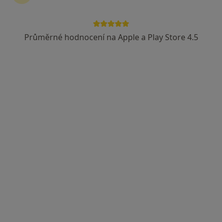
Průměrné hodnocení na Apple a Play Store 4.5
MUDr. Filip Brázda
·
Více
Oční lékař
268 názorů
Plaňanská 573/1, Praha
•
Mapa
Oční ordinace - A.S.O.P.spol. s.r.o.
Vstupní/první vyšetření NEPOJIŠTĚNÉHO pacienta nebo kontrola nepojištěného pacienta po více než 2 letech
od 1 500 kč
Tento specialista nenabízí online rezervaci termínu na této adrese.
Rezervovat termín