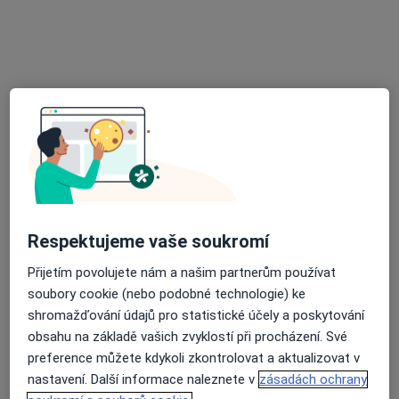
MUDr. Samer Al Marei
·
Více
Oční lékař, Chirurg
14 názorů
Zárubova 498/31,
•
Mapa
Videre, s.r.o Oftamologie
Odstranění výrůstku laserem/excize
Cena nebyla přidána
Tento specialista nenabízí online rezervaci termínu na této adrese.
Rezervovat termín
Respektujeme vaše soukromí
Přijetím povolujete nám a našim partnerům používat
soubory cookie (nebo podobné technologie) ke
shromažďování údajů pro statistické účely a poskytování
obsahu na základě vašich zvyklostí při procházení. Své
preference můžete kdykoli zkontrolovat a aktualizovat v
nastavení. Další informace naleznete v
zásadách ochrany