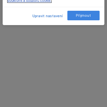
soukromí a souborů cookie.
MUDr. Imran Musa Zangi
·
Více
Oční lékař
Přijmout
Upravit nastavení
29 názorů
Michnova 1622/4, Praha
•
Mapa
Oční ordinace - A.S.O.P.spol. s.r.o.
Tento specialista nenabízí online rezervaci termínu na této adrese.
Rezervovat termín
MUDr. Kateřina Donátová