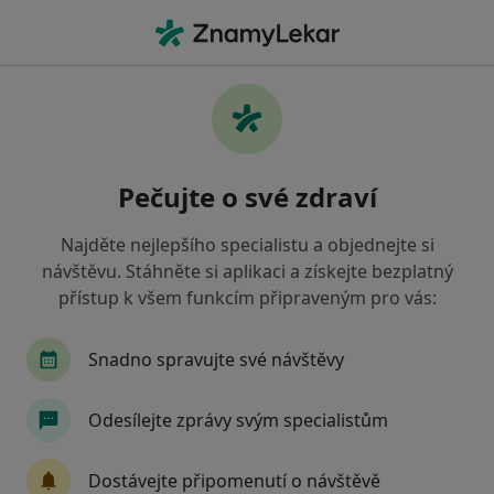
Hla
Neurochirurg • Praha, hl město Praha
Filtry
Mapa
Neurochirurg Praha
Pečujte o své zdraví
Jak řadíme výsledky vyhledávání?
Najděte nejlepšího specialistu a objednejte si
návštěvu. Stáhněte si aplikaci a získejte bezplatný
přístup k všem funkcím připraveným pro vás:
Snadno spravujte své návštěvy
Odesílejte zprávy svým specialistům
MUDr. Stefan Raev
·
Více
Neurochirurg
Dostávejte připomenutí o návštěvě