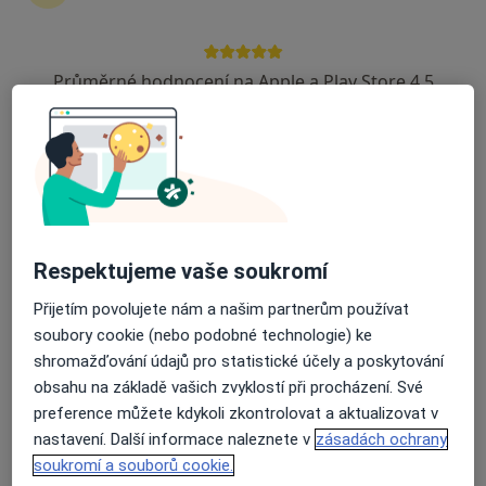
51 názorů
Roentgenova 2/37, Praha
•
Mapa
Nemocnice Na Homolce - Neurochirurgické oddělení
Průměrné hodnocení na Apple a Play Store 4.5
Tento specialista nenabízí online rezervaci termínu na této adrese.
Rezervovat termín
Respektujeme vaše soukromí
Přijetím povolujete nám a našim partnerům používat
soubory cookie (nebo podobné technologie) ke
shromažďování údajů pro statistické účely a poskytování
obsahu na základě vašich zvyklostí při procházení. Své
Robert Tomáš
preference můžete kdykoli zkontrolovat a aktualizovat v
·
Více
Neurochirurg
nastavení. Další informace naleznete v
zásadách ochrany
16 názorů
soukromí a souborů cookie.