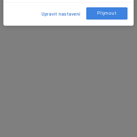
Roentgenova 2, Praha
•
Mapa
Nemocnice Na Homolce - neurochirurgie
Přijmout
Upravit nastavení
Tento specialista nenabízí online rezervaci termínu na této adrese.
Rezervovat termín
MUDr. Josef Kubínek
·
Více
Neurochirurg, Onkolog, Neurolog
Adresa
Online 1
Online 2