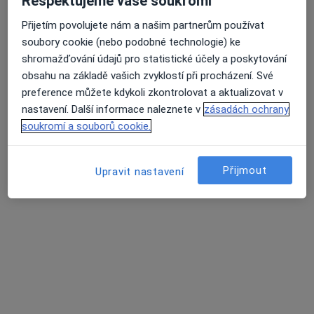
Respektujeme vaše soukromí
Logoped
Přijetím povolujete nám a našim partnerům používat
2 názory
soubory cookie (nebo podobné technologie) ke
Dr. Martínka 7/1491, Ostrava
•
Mapa
shromažďování údajů pro statistické účely a poskytování
Poliklinika Hrabůvka s.r.o.
obsahu na základě vašich zvyklostí při procházení. Své
Tento specialista nenabízí online rezervaci termínu na této adrese.
preference můžete kdykoli zkontrolovat a aktualizovat v
nastavení. Další informace naleznete v
zásadách ochrany
Rezervovat termín
soukromí a souborů cookie.
Přijmout
Upravit nastavení
Mgr. Petra Jerečková
Logoped