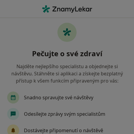
Hla
Logoped • Frýdek-Místek, moravskoslezský
Filtry
Mapa
Logoped Frýdek-Místek
Pečujte o své zdraví
Jak řadíme výsledky vyhledávání?
Najděte nejlepšího specialistu a objednejte si
návštěvu. Stáhněte si aplikaci a získejte bezplatný
Jakou pojišťovnu máte?
přístup k všem funkcím připraveným pro vás:
Snadno spravujte své návštěvy
Odesílejte zprávy svým specialistům
Dostávejte připomenutí o návštěvě