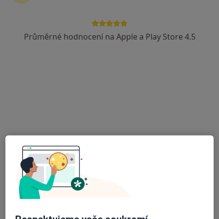
Mgr. Zdenka Lakomá
Logoped
Průměrné hodnocení na Apple a Play Store 4.5
5 názorů
Nádražní 88, Frýdlant nad Ostravicí
•
Mapa
Zařízení klinické logopedie
Tento specialista nenabízí online rezervaci termínu na této adrese.
Rezervovat termín
Zdeňka Petrová