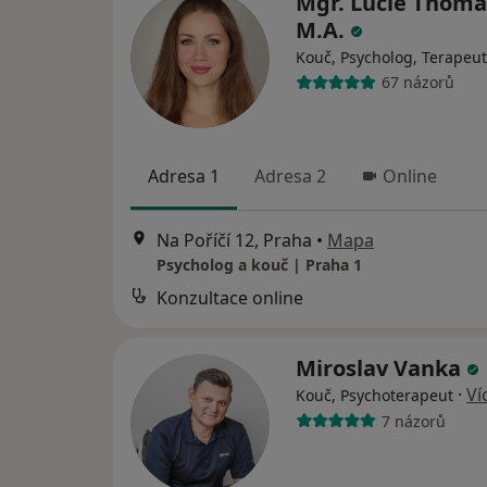
Mgr. Lucie Thoma
M.A.
Kouč, Psycholog, Terapeut
67 názorů
Adresa 1
Adresa 2
Online
Na Poříčí 12, Praha
•
Mapa
Psycholog a kouč | Praha 1
Konzultace online
Miroslav Vanka
·
Ví
Kouč, Psychoterapeut
7 názorů