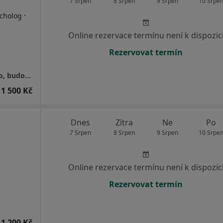
7 Srpen
8 Srpen
9 Srpen
10 Srpe
·
ycholog
Online rezervace termínu není k dispozic
Rezervovat termín
Senovážné náměstí 23, Praha 1 - Nové Město, budova B (5. patro)
1 500 Kč
Dnes
Zítra
Ne
Po
7 Srpen
8 Srpen
9 Srpen
10 Srpe
Online rezervace termínu není k dispozic
Rezervovat termín
1 200 Kč