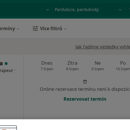
ace, nemoc nebo příjmení
Město nebo region
ermíny
Více filtrů
Jak řadíme výsledky vyhl
la
Dnes
Zítra
Ne
Po
7 Srpen
8 Srpen
9 Srpen
10 Srpe
·
erapeut
Online rezervace termínu není k dispozic
Rezervovat termín