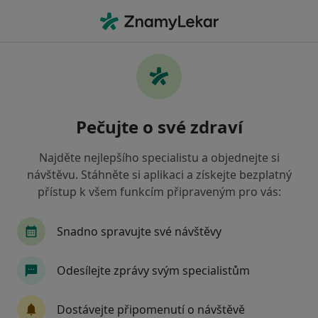
Hla
Česká Průmyslová Zdravotní Pojišťovna • Havířov, moravskoslezský
Filtry
• 1
Mapa
Česká průmyslová zdravotní pojišťovna
Pečujte o své zdraví
Havířov - Přečtěte si názory a objednejte si
návštěvu
Najděte nejlepšího specialistu a objednejte si
Jak řadíme výsledky vyhledávání?
návštěvu. Stáhněte si aplikaci a získejte bezplatný
přístup k všem funkcím připraveným pro vás:
Jakého specialistu hledáte?
Snadno spravujte své návštěvy
Psycholog
Odesílejte zprávy svým specialistům
Dostávejte připomenutí o návštěvě