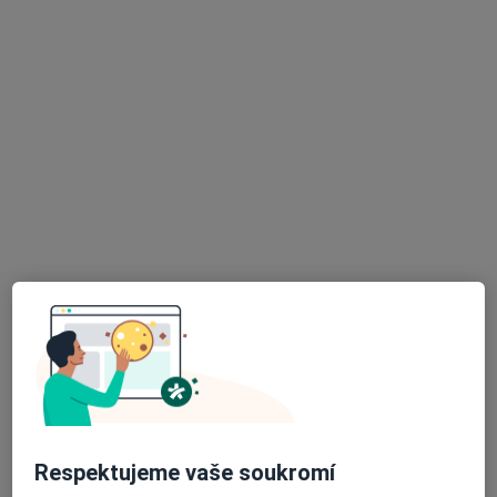
Mgr. Vendula Prokopová
·
Více
Psycholog, Psychoterapeut, Dětský psycholog
2 názory
Tyršova 1438/38, Ostrava
•
Mapa
Ambulance klinické psychologie a psychoterapie
Tento specialista nenabízí online rezervaci termínu na této adrese.
Rezervovat termín
Respektujeme vaše soukromí