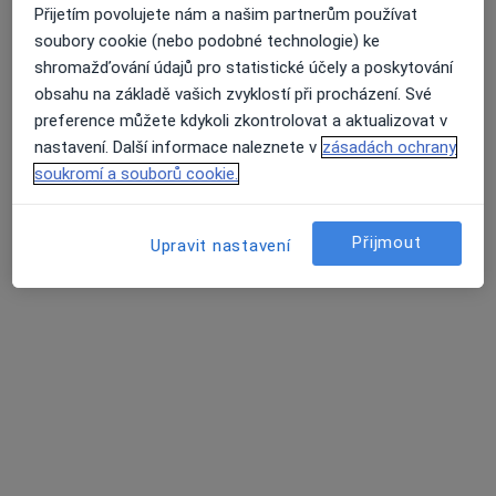
Přijetím povolujete nám a našim partnerům používat
soubory cookie (nebo podobné technologie) ke
MUDr. Jana Šmehlíková
shromažďování údajů pro statistické účely a poskytování
Zubař
obsahu na základě vašich zvyklostí při procházení. Své
26 názorů
preference můžete kdykoli zkontrolovat a aktualizovat v
Hasičská 46/547, Ostrava
•
Mapa
nastavení. Další informace naleznete v
zásadách ochrany
Praktický lékař stomatolog
soukromí a souborů cookie.
Tento specialista nenabízí online rezervaci termínu na této adrese.
Přijmout
Upravit nastavení
Rezervovat termín