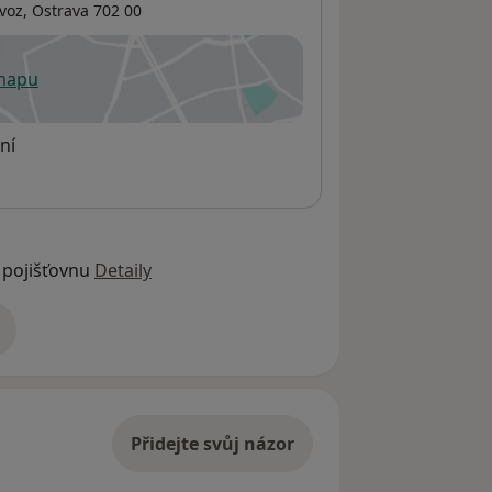
voz
,
Ostrava
702 00
 mapu
 otevře v nové záložce
ní
 pojišťovnu
Detaily
adrese
Přidejte svůj názor