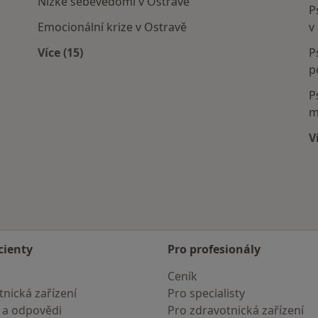
Nízké sebevědomí v Ostravě
P
Emocionální krize v Ostravě
v
Více (15)
P
Více v kategorii: Nejčastěji léčené nemoci
p
P
m
V
cienty
Pro profesionály
Ceník
nická zařízení
Pro specialisty
 a odpovědi
Pro zdravotnická zařízení