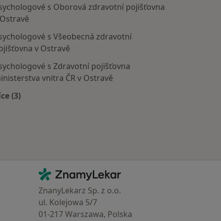
sychologové s Oborová zdravotní pojišťovna
 Ostravě
sychologové s Všeobecná zdravotní
ojišťovna v Ostravě
sychologové s Zdravotní pojišťovna
inisterstva vnitra ČR v Ostravě
íce (3)
Více v kategorii: Zdravotní pojišťovny
Kontakt
ZnamyLekar - Hlavní stránka
ZnanyLekarz Sp. z o.o.
ul. Kolejowa 5/7
01-217 Warszawa, Polska