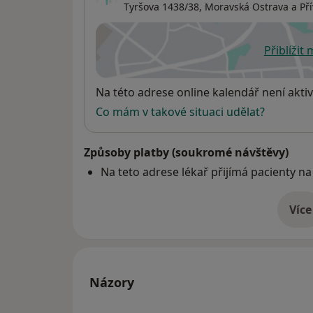
Tyršova 1438/38,
Moravská Ostrava a Pří
Přiblížit
se
Dostupnost
Na této adrese online kalendář není aktiv
Co mám v takové situaci udělat?
Způsoby platby (soukromé návštěvy)
Na teto adrese lékař přijímá pacienty na
Více
o 
Názory