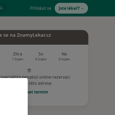
Přihlásit se
Jste lékař?
e se na ZnamyLekar.cz
Zítra
So
Ne
Po
Út
7 Srpen
8 Srpen
9 Srpen
10 Srpen
11 Srp
specialista nenabízí online rezervaci
termínu na této adrese.
Rezervovat termín