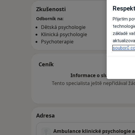
Respekt
Zkušenosti
Odborník na:
Přijetím p
technologi
Dětská psychologie
základě vaš
Klinická psychologie
aktualizova
Psychoterapie
souborů co
Ceník
Informace o službách a cen
Tento specialista ještě nepřidával ž
Adresa
Ambulance klinické psychologie a