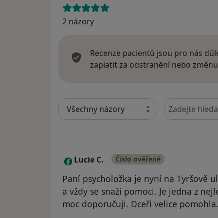
2 názory
Recenze pacientů jsou pro nás důle
zaplatit za odstranění nebo změnu
Hledejte v ná
Lucie C.
Číslo ověřené
L
Paní psycholožka je nyní na Tyršově uli
a vždy se snaží pomoci. Je jedna z nej
moc doporučuji. Dceři velice pomohla