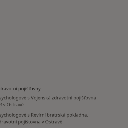
dravotní pojišťovny
sychologové s Vojenská zdravotní pojišťovna
R v Ostravě
sychologové s Revírní bratrská pokladna,
dravotní pojišťovna v Ostravě