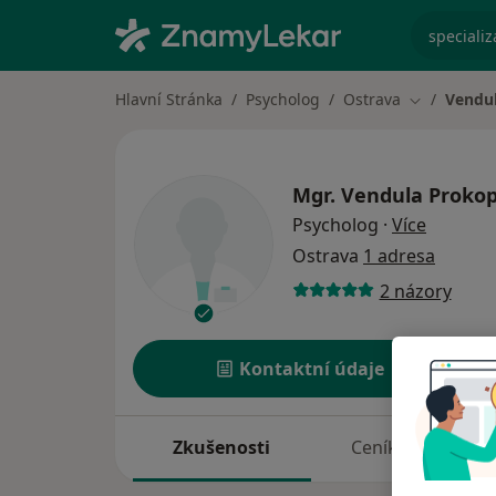
specializ
Hlavní Stránka
Psycholog
Ostrava
Vendu
Změna měs
Mgr.
Vendula Proko
o specia
Psycholog
·
Více
Ostrava
1 adresa
2 názory
Kontaktní údaje
Zkušenosti
Ceník
A