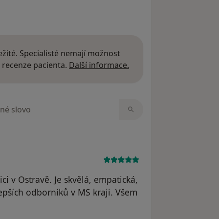
žité. Specialisté nemají možnost
Další informace o názor
 recenze pacienta.
Další informace.
zorech
ci v Ostravě. Je skvělá, empatická,
lepších odborníků v MS kraji. Všem
.