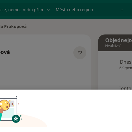
ace, nemoc nebo příjmení
Město nebo region
la Prokopová
ta
Objednejt
Neaktivní
pová
lizacích
Dnes
6 Srpen
Tento 
Rezervovat termín
dresy
Názory pacientů (2)