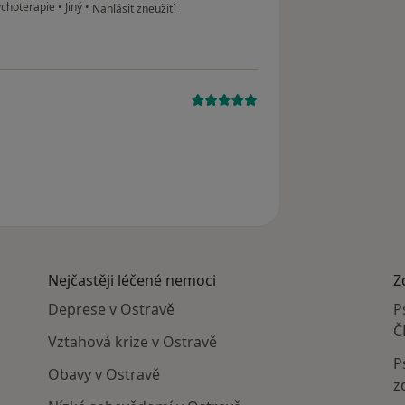
podle názoru uživatele Lucie C.
ychoterapie
•
Jiný
•
Nahlásit zneužití
Nejčastěji léčené nemoci
Z
Deprese v Ostravě
P
Č
Vztahová krize v Ostravě
P
Obavy v Ostravě
z