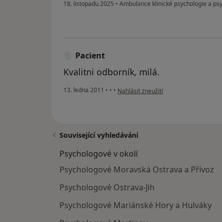
18. listopadu 2025
•
Ambulance klinické psychologie a ps
Pacient
Kvalitni odborník, milá.
podle názoru uživatele Pacient
13. ledna 2011
•
•
•
Nahlásit zneužití
Související vyhledávání
Psychologové v okolí
Psychologové Moravská Ostrava a Přívoz
Psychologové Ostrava-Jih
Psychologové Mariánské Hory a Hulváky