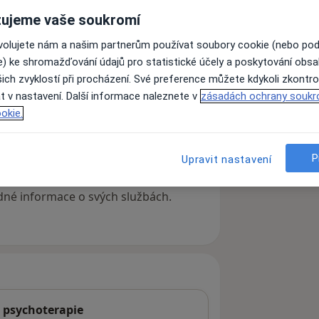
ujeme vaše soukromí
ovolujete nám a našim partnerům používat soubory cookie (nebo po
e) ke shromažďování údajů pro statistické účely a poskytování obs
ich zvyklostí při procházení. Své preference můžete kdykoli zkontro
t v nastavení. Další informace naleznete v
zásadách ochrany soukr
okie.
P
Upravit nastavení
ách nejsou k dispozici
ádné informace o svých službách.
 psychoterapie