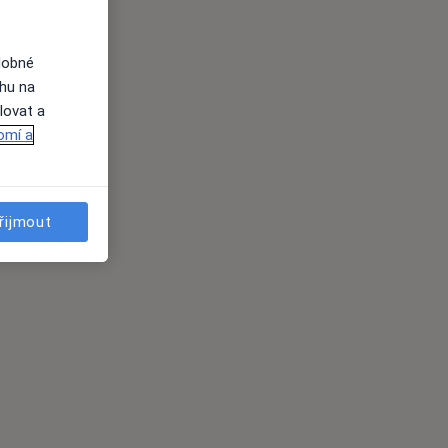
dobné
ahu na
lovat a
omí a
řijmout